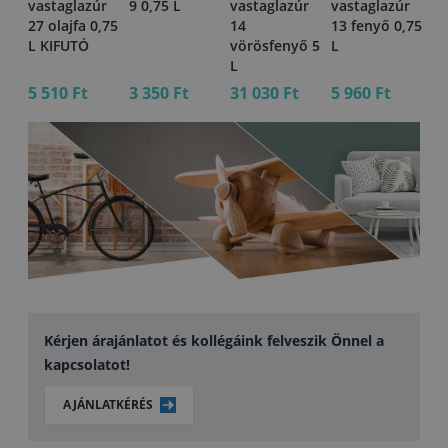
vastaglazúr
9 0,75 L
vastaglazúr
vastaglazúr
K
27 olajfa 0,75
14
13 fenyő 0,75
L KIFUTÓ
vörösfenyő 5
L
L
5 510 Ft
3 350 Ft
31 030 Ft
5 960 Ft
17
Kérjen árajánlatot és kollégáink felveszik Önnel a
kapcsolatot!
AJÁNLATKÉRÉS