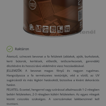
Raktáron
Áttetsző, színezett bevonat a fa felületek (ablakok, ajtók, burkolatok,
kerti bútorok, kerítések, előtetők, tetőszerkezetek, gerendák)
díszítésére és hosszú távú védelmére viasz hozzáadásával.
JELLEMZŐK: A bevonat magas fényű és nagyon rugalmas.
Hangsúlyozza a fa természetes textúráját, véd a víztől, az UV
sugárzástól és más légköri hatásoktól, biztosítva a kívánt dekorációs
hatást.
FELVITEL: Ecsettel, hengerrel vagy szórással alkalmazzák 1-2 rétegben
beltéri felületeken, 2-3 rétegben kültéri felületeken. Az egyes rétegek
között csiszolás szükséges. A szerszámokat lakkbenzinnel kell
tisztitani.