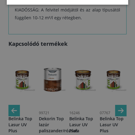
lehet felhordani.
KIADÓSSÁG: A felvitel módjától és az alap típusától
függően 10-12 m²/l egy rétegben.
Kapcsolódó termékek
27910
99721
16246
07767
99
Belinka Top
Dekorin Top
Belinka Top
Belinka Top
De
1
Lasur UV
lazúr
Lasur UV
Lasur UV
la
 L
Plus
paliszander/rózsafa
Plus
Plus
93