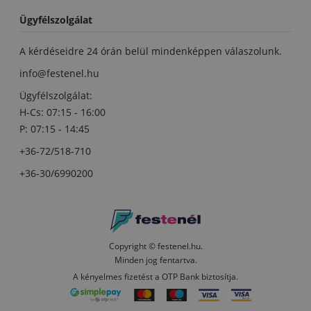
Ügyfélszolgálat
A kérdéseidre 24 órán belül mindenképpen válaszolunk.
info@festenel.hu
Ügyfélszolgálat:
H-Cs: 07:15 - 16:00
P: 07:15 - 14:45
+36-72/518-710
+36-30/6990200
Copyright © festenel.hu.
Minden jog fentartva.
A kényelmes fizetést a OTP Bank biztosítja.