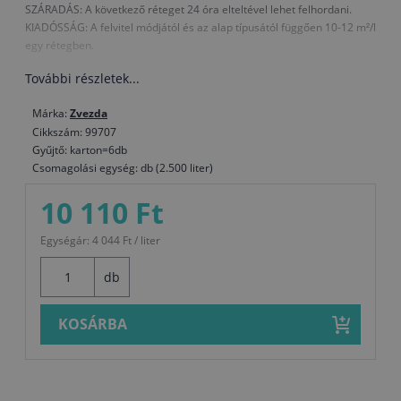
SZÁRADÁS: A következő réteget 24 óra elteltével lehet felhordani.
KIADÓSSÁG: A felvitel módjától és az alap típusától függően 10-12 m²/l
egy rétegben.
További részletek...
Márka:
Zvezda
Cikkszám: 99707
Gyűjtő: karton=6db
Csomagolási egység: db (2.500 liter)
10 110 Ft
Egységár: 4 044 Ft / liter
db
KOSÁRBA