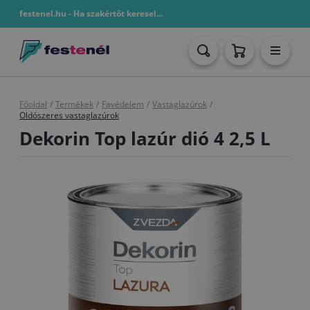
festenel.hu - Ha szakértőt keresel...
Főoldal
/
Termékek
/
Favédelem
/
Vastaglazúrok
/
Oldószeres vastaglazúrok
Dekorin Top lazúr dió 4 2,5 L