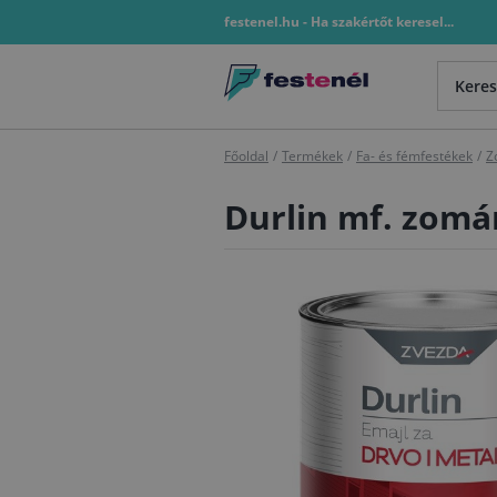
festenel.hu - Ha szakértőt keresel...
Főoldal
/
Termékek
/
Fa- és fémfestékek
/
Z
Durlin mf. zomá