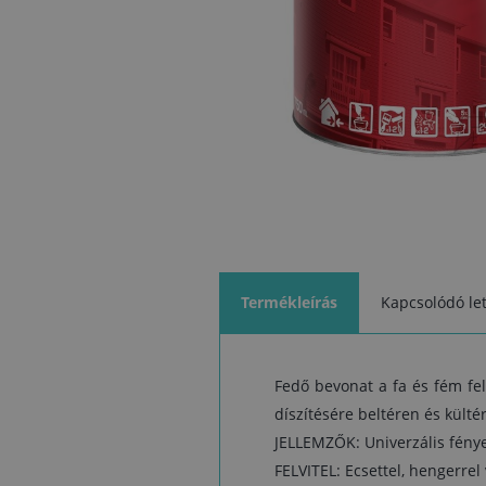
Termékleírás
Kapcsolódó let
Fedő bevonat a fa és fém fel
díszítésére beltéren és külté
JELLEMZŐK: Univerzális fényes
FELVITEL: Ecsettel, hengerre