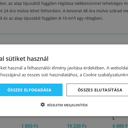
eten, az alap típusától függően Hígítása lakkbenzinnel lehetséges 
 24 óra múlva lehet felhordani. A bevonat 48 óra múlva szárad me
l és az alap típusától függően 8-10 m²/l egy rétegben.
l sütiket használ
iket használ a felhasználói élmény javítása érdekében. A webolda
hozzájárul az összes süti használatához, a Cookie szabályzatunk
ÖSSZES ELFOGADÁSA
ÖSSZES ELUTASÍTÁSA
24453
99519
99817
RÉSZLETEK MEGJELENÍTÉSE
zománc
Tessarol mf. zománc
Durlin mf. zománc
Tessaro
05 0,2
fehér 1 0,2 L
fekete RAL9005 5 L
bordó R
L
1 850 Ft
19 230 Ft
6 880 F