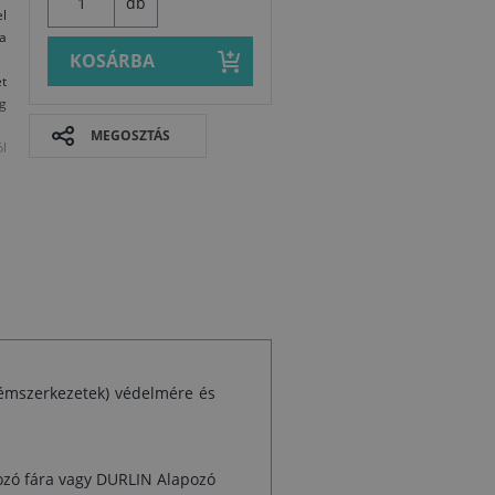
db
l
sa
KOSÁRBA
t
g
MEGOSZTÁS
ól
 fémszerkezetek) védelmére és
Biztonsági a
pozó fára vagy DURLIN Alapozó