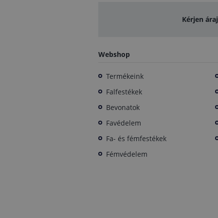
Kérjen ára
Webshop
Termékeink
Falfestékek
Bevonatok
Favédelem
Fa- és fémfestékek
Fémvédelem