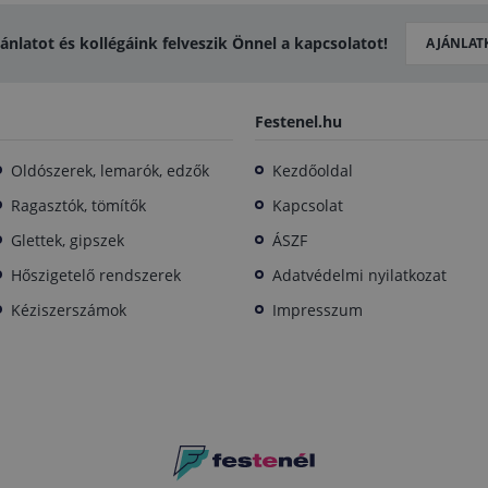
jánlatot és kollégáink felveszik Önnel a kapcsolatot!
AJÁNLAT
Festenel.hu
Oldószerek, lemarók, edzők
Kezdőoldal
Ragasztók, tömítők
Kapcsolat
Glettek, gipszek
ÁSZF
Hőszigetelő rendszerek
Adatvédelmi nyilatkozat
Kéziszerszámok
Impresszum