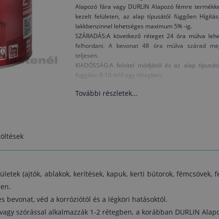
Alapozó fára vagy DURLIN Alapozó fémre termékke
kezelt felületen, az alap típusától függően Hígítá
lakkbenzinnel lehetséges maximum 5% -ig.
SZÁRADÁS:A következő réteget 24 óra múlva lehe
felhordani. A bevonat 48 óra múlva szárad me
teljesen.
KIADÓSSÁG:A felvitel módjától és az alap típusát
függően 8-10 m²/l egy rétegben.
További részletek...
öltések
ületek (ajtók, ablakok, kerítések, kapuk, kerti bútorok, fémcsövek,
ren.
 bevonat, véd a korróziótól és a légköri hatásoktól.
l vagy szórással alkalmazzák 1-2 rétegben, a korábban DURLIN Ala