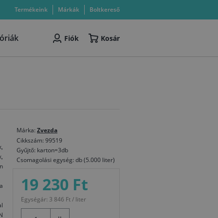
Termékeink
Márkák
Boltkereső
óriák
Fiók
Kosár
Márka:
Zvezda
Cikkszám: 99519
k,
Gyűjtő: karton=3db
,
Csomagolási egység: db (5.000 liter)
n
19 230 Ft
a
Egységár: 3 846 Ft / liter
l
N