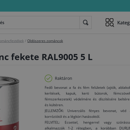
Kateg
ománcfestékek
/
Oldószeres zománcok
nc fekete RAL9005 5 L
Raktáron
Fedő bevonat a fa és fém felületek (ajtók, ablako
kerítések, kapuk, kerti bútorok, fémcsövek
fémszerkezetek) védelmére és díszítésére beltére
és kültéren.
JELLEMZŐK: Univerzális fényes bevonat, véd 
korróziótól és a légköri hatásoktól.
FELVITEL: Ecsettel, hengerrel vagy szórássa
alkalmazzák 1-2 rétegben, a korábban DURLI