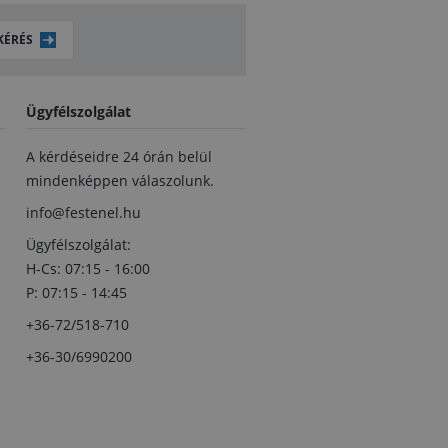
KÉRÉS
Ügyfélszolgálat
A kérdéseidre 24 órán belül
mindenképpen válaszolunk.
info@festenel.hu
Ügyfélszolgálat:
H-Cs: 07:15 - 16:00
P: 07:15 - 14:45
+36-72/518-710
+36-30/6990200