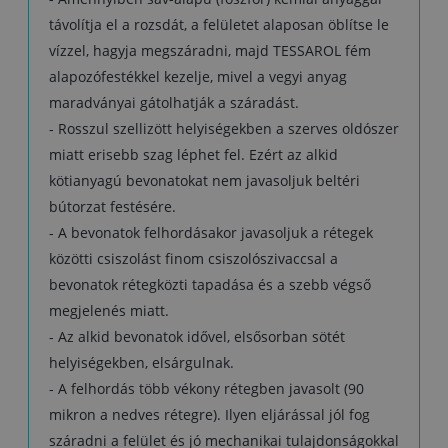
távolítja el a rozsdát, a felületet alaposan öblítse le
vízzel, hagyja megszáradni, majd TESSAROL fém
alapozófestékkel kezelje, mivel a vegyi anyag
maradványai gátolhatják a száradást.
- Rosszul szellizött helyiségekben a szerves oldószer
miatt erisebb szag léphet fel. Ezért az alkid
kötianyagú bevonatokat nem javasoljuk beltéri
bútorzat festésére.
- A bevonatok felhordásakor javasoljuk a rétegek
közötti csiszolást finom csiszolószivaccsal a
bevonatok rétegközti tapadása és a szebb végső
megjelenés miatt.
- Az alkid bevonatok idővel, elsősorban sötét
helyiségekben, elsárgulnak.
- A felhordás több vékony rétegben javasolt (90
mikron a nedves rétegre). Ilyen eljárással jól fog
száradni a felület és jó mechanikai tulajdonságokkal