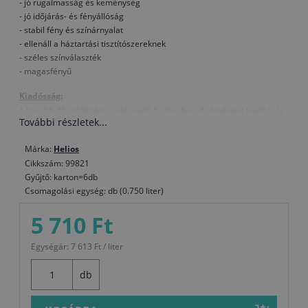
- jó rugalmasság és keménység
- jó időjárás- és fényállóság
- stabil fény és színárnyalat
- ellenáll a háztartási tisztítószereknek
- széles színválaszték
- magasfényű
Kiadósság:
1 liter 14–16 m² felületre elegendő 1 rétegben. A tényleges kiadósság
További részletek...
a kezeléstől, a felület típusától, a felhordás minőségétől és a
kiválasztott színárnyalattól is függ.
Márka:
Helios
Összetétel:
Cikkszám: 99821
alkid kötőanyag, oldószer, pigment
Gyűjtő: karton=6db
Csomagolási egység: db (0.750 liter)
Száradás
(T= +20 °C, rel. páratartalom 65%):
Porszáraz kb. 5 óra múlva, 6 - 8 óra múlva érintésre száraz, 24 óra
5 710 Ft
elteltével újrakenhető. Alacsonyabb hőmérsékleten és magasabb
relatív páratartalom mellett a szárítási idő meghosszabbodik
Egységár: 7 613 Ft / liter
Hígítás:
db
Ha szükséges, 2%-ig TESSAROL hígítóval
Eszközök tisztítása: