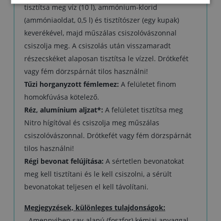
tisztítsa meg víz (10 l), ammónium-klorid
(ammóniaoldat, 0,5 l) és tisztítószer (egy kupak)
keverékével, majd műszálas csiszolóvászonnal
csiszolja meg. A csiszolás után visszamaradt
részecskéket alaposan tisztítsa le vízzel. Drótkefét
vagy fém dörzspárnát tilos használni!
Tűzi horganyzott fémlemez:
A felületet finom
homokfúvása kötelező.
Réz, alumínium aljzat*:
A felületet tisztítsa meg
Nitro hígítóval és csiszolja meg műszálas
csiszolóvászonnal. Drótkefét vagy fém dörzspárnát
tilos használni!
Régi bevonat felújítása:
A sértetlen bevonatokat
meg kell tisztítani és le kell csiszolni, a sérült
bevonatokat teljesen el kell távolítani.
Megjegyzések, különleges tulajdonságok:
- Amennyiben sav-alapú (foszfor) kémiai anyaggal