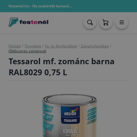
festenel.hu - Ha szakértőt keresel...
Főoldal
/
Termékek
/
Fa- és fémfestékek
/
Zománcfestékek
/
Oldószeres zománcok
Tessarol mf. zománc barna
RAL8029 0,75 L