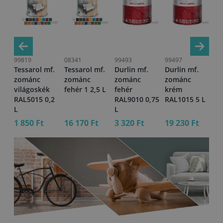
99819
08341
99493
99497
99
Tessarol mf.
Tessarol mf.
Durlin mf.
Durlin mf.
Du
zománc
zománc
zománc
zománc
z
világoskék
fehér 1 2,5 L
fehér
krém
na
,2
RAL5015 0,2
RAL9010 0,75
RAL1015 5 L
RA
L
L
L
1 850 Ft
16 170 Ft
3 320 Ft
19 230 Ft
3 