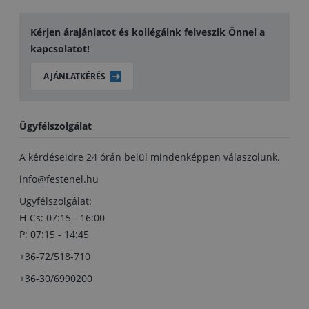
Kérjen árajánlatot és kollégáink felveszik Önnel a
kapcsolatot!
AJÁNLATKÉRÉS
Ügyfélszolgálat
A kérdéseidre 24 órán belül mindenképpen válaszolunk.
info@festenel.hu
Ügyfélszolgálat:
H-Cs: 07:15 - 16:00
P: 07:15 - 14:45
+36-72/518-710
+36-30/6990200