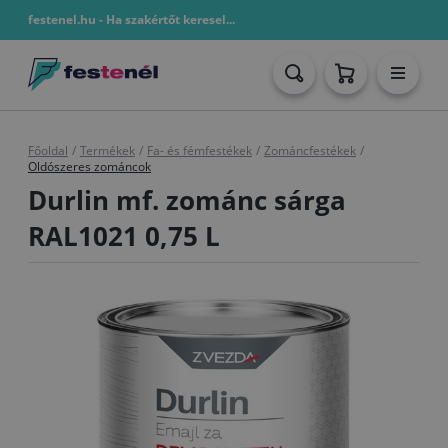
festenel.hu - Ha szakértőt keresel...
Főoldal
/
Termékek
/
Fa- és fémfestékek
/
Zománcfestékek
/
Oldószeres zománcok
Durlin mf. zománc sárga
RAL1021 0,75 L