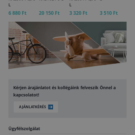
L
L
6 880 Ft
20 150 Ft
3 320 Ft
3 510 Ft
6 
Kérjen árajánlatot és kollégáink felveszik Önnel a
kapcsolatot!
AJÁNLATKÉRÉS
Ügyfélszolgálat