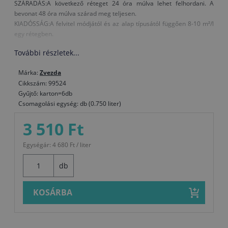
SZÁRADÁS:A következő réteget 24 óra múlva lehet felhordani. A
bevonat 48 óra múlva szárad meg teljesen.
KIADÓSSÁG:A felvitel módjától és az alap típusától függően 8-10 m²/l
egy rétegben.
További részletek...
Márka:
Zvezda
Cikkszám: 99524
Gyűjtő: karton=6db
Csomagolási egység: db (0.750 liter)
3 510 Ft
Egységár: 4 680 Ft / liter
db
KOSÁRBA