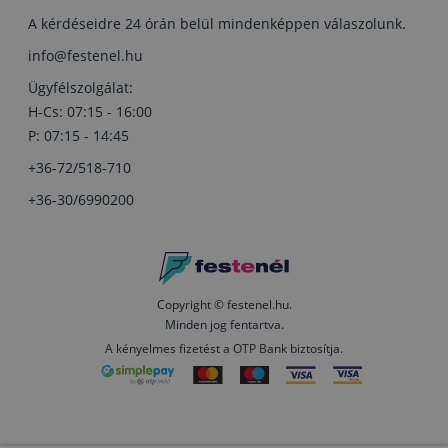
A kérdéseidre 24 órán belül mindenképpen válaszolunk.
info@festenel.hu
Ügyfélszolgálat:
H-Cs: 07:15 - 16:00
P: 07:15 - 14:45
+36-72/518-710
+36-30/6990200
Copyright © festenel.hu.
Minden jog fentartva.
A kényelmes fizetést a OTP Bank biztosítja.