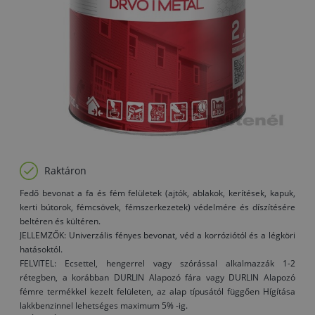
Raktáron
Fedő bevonat a fa és fém felületek (ajtók, ablakok, kerítések, kapuk,
kerti bútorok, fémcsövek, fémszerkezetek) védelmére és díszítésére
beltéren és kültéren.
JELLEMZŐK: Univerzális fényes bevonat, véd a korróziótól és a légköri
hatásoktól.
FELVITEL: Ecsettel, hengerrel vagy szórással alkalmazzák 1-2
rétegben, a korábban DURLIN Alapozó fára vagy DURLIN Alapozó
fémre termékkel kezelt felületen, az alap típusától függően Hígítása
lakkbenzinnel lehetséges maximum 5% -ig.