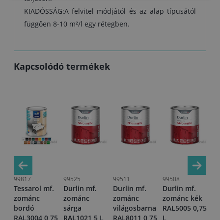
KIADÓSSÁG:A felvitel módjától és az alap típusától
függően 8-10 m²/l egy rétegben.
Kapcsolódó termékek
99817
99525
99511
99508
99
f.
Tessarol mf.
Durlin mf.
Durlin mf.
Durlin mf.
Te
zománc
zománc
zománc
zománc kék
zo
bordó
sárga
világosbarna
RAL5005 0,75
RA
,75
RAL3004 0,75
RAL1021 5 L
RAL8011 0,75
L
L