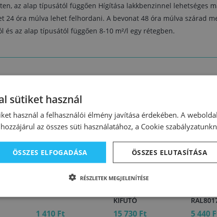
eten, az alap típusától függően Hígítása lakkbenzinnel lehetséges 
 24 óra múlva lehet felhordani. A bevonat 48 óra múlva szárad me
l és az alap típusától függően 8-10 m²/l egy rétegben.
l sütiket használ
iket használ a felhasználói élmény javítása érdekében. A webolda
hozzájárul az összes süti használatához, a Cookie szabályzatunk
ÖSSZES ELFOGADÁSA
ÖSSZES ELUTASÍTÁSA
99507
11518
08661
RÉSZLETEK MEGJELENÍTÉSE
zománc
Durlin mf. zománc
Tessarol mf. zománc
Tessaro
5 5 L
kék RAL5005 0,2 L
zöld RAL6005 2,5 L
csokol
KIFUTÓ
RAL8017
1 410 Ft
15 730 Ft
5 440 F