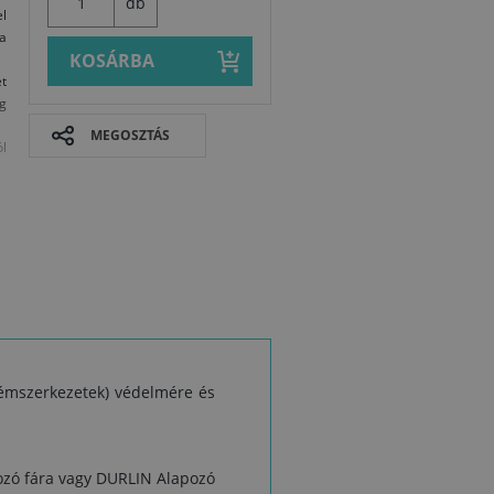
db
l
sa
KOSÁRBA
t
g
MEGOSZTÁS
ól
 fémszerkezetek) védelmére és
Biztonsági a
pozó fára vagy DURLIN Alapozó