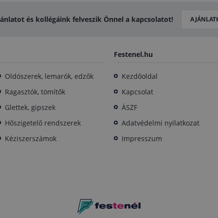
jánlatot és kollégáink felveszik Önnel a kapcsolatot!
AJÁNLAT
Festenel.hu
Oldószerek, lemarók, edzők
Kezdőoldal
Ragasztók, tömítők
Kapcsolat
Glettek, gipszek
ÁSZF
Hőszigetelő rendszerek
Adatvédelmi nyilatkozat
Kéziszerszámok
Impresszum