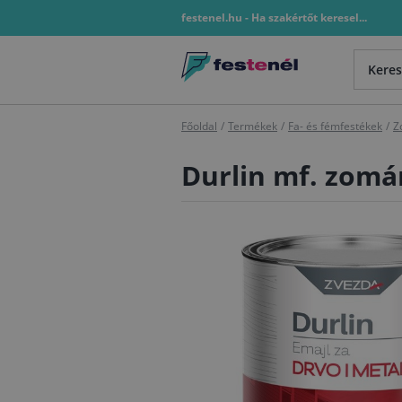
festenel.hu - Ha szakértőt keresel...
Főoldal
/
Termékek
/
Fa- és fémfestékek
/
Z
Durlin mf. zomá