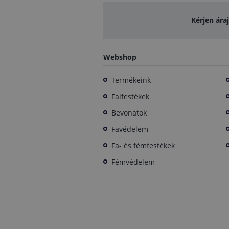
Kérjen ára
Webshop
Termékeink
Falfestékek
Bevonatok
Favédelem
Fa- és fémfestékek
Fémvédelem