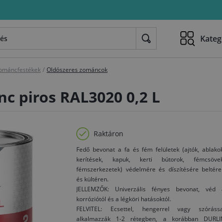
Kateg
ománcfestékek
/
Oldószeres zománcok
nc piros RAL3020 0,2 L
Raktáron
Fedő bevonat a fa és fém felületek (ajtók, ablako
kerítések, kapuk, kerti bútorok, fémcsövek
fémszerkezetek) védelmére és díszítésére beltére
és kültéren.
JELLEMZŐK: Univerzális fényes bevonat, véd 
korróziótól és a légköri hatásoktól.
FELVITEL: Ecsettel, hengerrel vagy szórássa
alkalmazzák 1-2 rétegben, a korábban DURLI