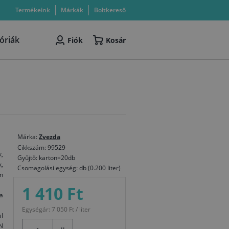
Termékeink
Márkák
Boltkereső
óriák
Fiók
Kosár
Márka:
Zvezda
Cikkszám: 99529
k,
Gyűjtő: karton=20db
,
Csomagolási egység: db (0.200 liter)
n
1 410 Ft
a
Egységár: 7 050 Ft / liter
l
N