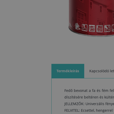
Termékleírás
Kapcsolódó let
Fedő bevonat a fa és fém fel
díszítésére beltéren és külté
JELLEMZŐK: Univerzális fényes
FELVITEL: Ecsettel, hengerre