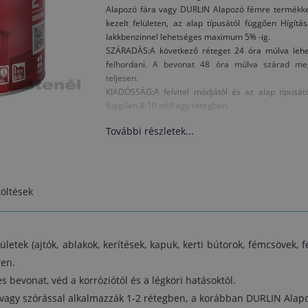
Alapozó fára vagy DURLIN Alapozó fémre termékke
kezelt felületen, az alap típusától függően Hígítá
lakkbenzinnel lehetséges maximum 5% -ig.
SZÁRADÁS:A következő réteget 24 óra múlva lehe
felhordani. A bevonat 48 óra múlva szárad me
teljesen.
KIADÓSSÁG:A felvitel módjától és az alap típusát
függően 8-10 m²/l egy rétegben.
További részletek...
öltések
ületek (ajtók, ablakok, kerítések, kapuk, kerti bútorok, fémcsövek,
ren.
 bevonat, véd a korróziótól és a légköri hatásoktól.
l vagy szórással alkalmazzák 1-2 rétegben, a korábban DURLIN Ala