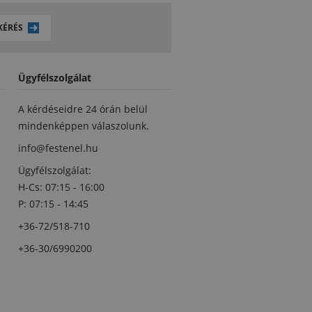
KÉRÉS
Ügyfélszolgálat
A kérdéseidre 24 órán belül
mindenképpen válaszolunk.
info@festenel.hu
Ügyfélszolgálat:
H-Cs: 07:15 - 16:00
P: 07:15 - 14:45
+36-72/518-710
+36-30/6990200