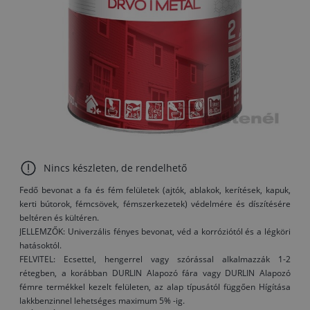
Nincs készleten, de rendelhető
Fedő bevonat a fa és fém felületek (ajtók, ablakok, kerítések, kapuk,
kerti bútorok, fémcsövek, fémszerkezetek) védelmére és díszítésére
beltéren és kültéren.
JELLEMZŐK: Univerzális fényes bevonat, véd a korróziótól és a légköri
hatásoktól.
FELVITEL: Ecsettel, hengerrel vagy szórással alkalmazzák 1-2
rétegben, a korábban DURLIN Alapozó fára vagy DURLIN Alapozó
fémre termékkel kezelt felületen, az alap típusától függően Hígítása
lakkbenzinnel lehetséges maximum 5% -ig.