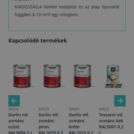
KIADÓSSÁG:A felvitel módjától és az alap típusától
függően 8-10 m²/l egy rétegben.
Kapcsolódó termékek
99522
99529
99495
99822
10
Durlin mf.
Durlin mf.
Durlin mf.
Tessarol mf.
Te
zománc
zománc
zománc
zománc kék
z
rna
ezüst
piros
krém
RAL5001 0,2
an
,2
RAL9006 5 L
RAL3020 0,2
RAL1015 0,2
L
RA