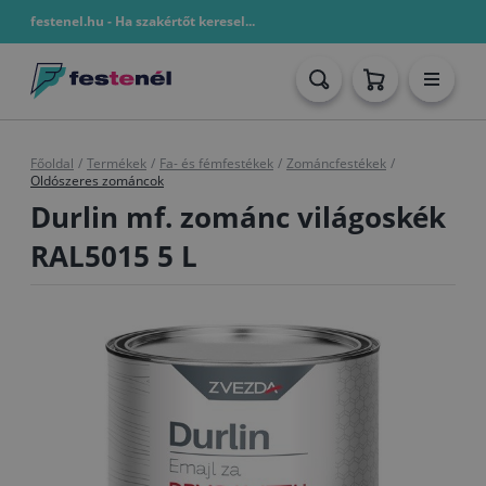
festenel.hu - Ha szakértőt keresel...
Főoldal
/
Termékek
/
Fa- és fémfestékek
/
Zománcfestékek
/
Oldószeres zománcok
Durlin mf. zománc világoskék
RAL5015 5 L