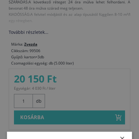
SZÁRADÁS:A következő réteget 24 óra múlva lehet felhordani. A
bevonat 48 óra múlva szárad meg teljesen.
KIADÓSSÁG:A felvitel módjától és az alap típusától függően 8-10 m²/l
egy rétegben.
További részletek...
Márka:
Zvezda
Cikkszám: 99506
Gyűjtő: karton=3db
Csomagolási egység: db (5.000 liter)
20 150 Ft
Egységár: 4 030 Ft / liter
db
KOSÁRBA
×