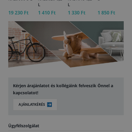
L
L
L
19 230 Ft
1 410 Ft
1 330 Ft
1 850 Ft
1 
Kérjen árajánlatot és kollégáink felveszik Önnel a
kapcsolatot!
AJÁNLATKÉRÉS
Ügyfélszolgálat