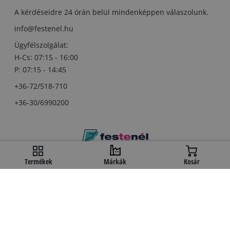
A kérdéseidre 24 órán belül mindenképpen válaszolunk.
info@festenel.hu
Ügyfélszolgálat:
H-Cs: 07:15 - 16:00
P: 07:15 - 14:45
+36-72/518-710
+36-30/6990200
Copyright © festenel.hu.
Termékek
Márkák
Kosár
Minden jog fentartva.
A kényelmes fizetést a OTP Bank biztosítja.