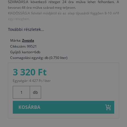
SZÁRADÁS:A következő réteget 24 óra múlva lehet felhordani. A
bevonat 48 óra múlva szárad meg teljesen.
KIADÓSSÁG:A felvitel módjától és az alap típusától függően 8-10 m²/l
egy rétegben.
További részletek...
Márka:
Zvezda
Cikkszám: 99521
Gyűjtő: karton=6db
Csomagolási egység: db (0.750 liter)
3 320 Ft
Egységár: 4 427 Ft / liter
db
KOSÁRBA