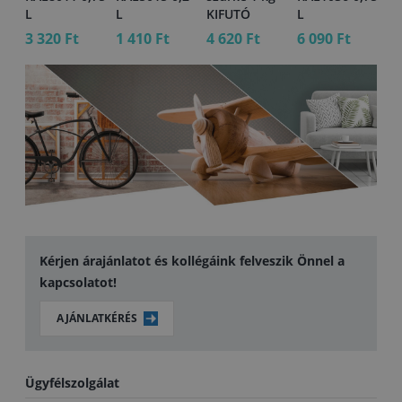
L
L
KIFUTÓ
L
3 320 Ft
1 410 Ft
4 620 Ft
6 090 Ft
20
Kérjen árajánlatot és kollégáink felveszik Önnel a
kapcsolatot!
AJÁNLATKÉRÉS
Ügyfélszolgálat