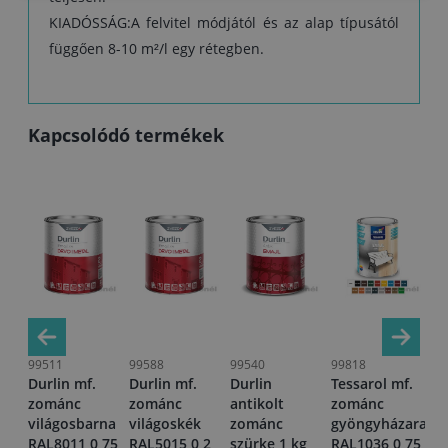
KIADÓSSÁG:A felvitel módjától és az alap típusától
függően 8-10 m²/l egy rétegben.
Kapcsolódó termékek
99511
99588
99540
99818
99
f.
Durlin mf.
Durlin mf.
Durlin
Tessarol mf.
Du
zománc
zománc
antikolt
zománc
zo
világosbarna
világoskék
zománc
gyöngyházarany
RA
,75
RAL8011 0,75
RAL5015 0,2
szürke 1 kg
RAL1036 0,75