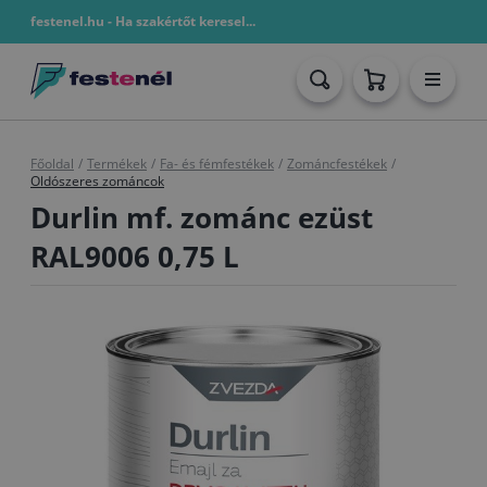
festenel.hu - Ha szakértőt keresel...
Főoldal
/
Termékek
/
Fa- és fémfestékek
/
Zománcfestékek
/
Oldószeres zománcok
Durlin mf. zománc ezüst
RAL9006 0,75 L