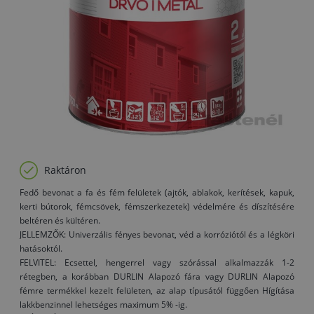
Raktáron
Fedő bevonat a fa és fém felületek (ajtók, ablakok, kerítések, kapuk,
kerti bútorok, fémcsövek, fémszerkezetek) védelmére és díszítésére
beltéren és kültéren.
JELLEMZŐK: Univerzális fényes bevonat, véd a korróziótól és a légköri
hatásoktól.
FELVITEL: Ecsettel, hengerrel vagy szórással alkalmazzák 1-2
rétegben, a korábban DURLIN Alapozó fára vagy DURLIN Alapozó
fémre termékkel kezelt felületen, az alap típusától függően Hígítása
lakkbenzinnel lehetséges maximum 5% -ig.