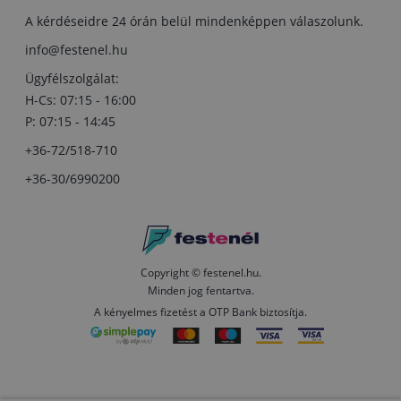
A kérdéseidre 24 órán belül mindenképpen válaszolunk.
info@festenel.hu
Ügyfélszolgálat:
H-Cs: 07:15 - 16:00
P: 07:15 - 14:45
+36-72/518-710
+36-30/6990200
Copyright © festenel.hu.
Minden jog fentartva.
A kényelmes fizetést a OTP Bank biztosítja.