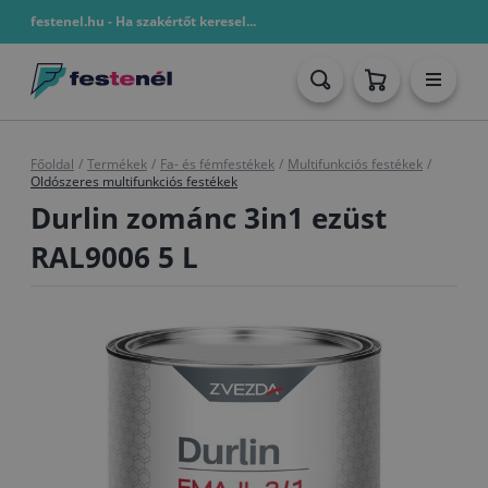
festenel.hu - Ha szakértőt keresel...
Főoldal
/
Termékek
/
Fa- és fémfestékek
/
Multifunkciós festékek
/
Oldószeres multifunkciós festékek
Durlin zománc 3in1 ezüst
RAL9006 5 L