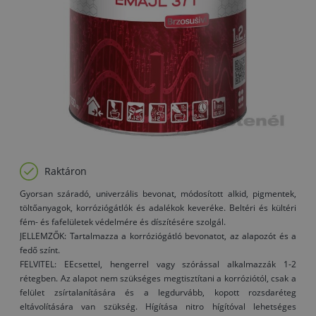
Raktáron
Gyorsan száradó, univerzális bevonat, módosított alkid, pigmentek,
töltőanyagok, korróziógátlók és adalékok keveréke. Beltéri és kültéri
fém- és fafelületek védelmére és díszítésére szolgál.
JELLEMZŐK: Tartalmazza a korróziógátló bevonatot, az alapozót és a
fedő színt.
FELVITEL: EEcsettel, hengerrel vagy szórással alkalmazzák 1-2
rétegben. Az alapot nem szükséges megtisztítani a korróziótól, csak a
felület zsírtalanítására és a legdurvább, kopott rozsdaréteg
eltávolítására van szükség. Hígítása nitro hígítóval lehetséges