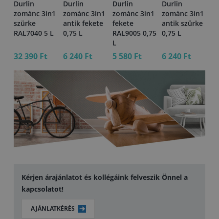
Durlin
Durlin
Durlin
Durlin
Du
n1
zománc 3in1
zománc 3in1
zománc 3in1
zománc 3in1
zo
szürke
antik fekete
fekete
antik szürke
sá
,75
RAL7040 5 L
0,75 L
RAL9005 0,75
0,75 L
RA
L
32 390 Ft
6 240 Ft
5 580 Ft
6 240 Ft
32
Kérjen árajánlatot és kollégáink felveszik Önnel a
kapcsolatot!
AJÁNLATKÉRÉS