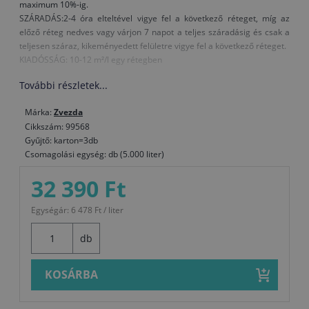
maximum 10%-ig.
SZÁRADÁS:2-4 óra elteltével vigye fel a következő réteget, míg az
előző réteg nedves vagy várjon 7 napot a teljes száradásig és csak a
teljesen száraz, kikeményedett felületre vigye fel a következő réteget.
KIADÓSSÁG: 10-12 m²/l egy rétegben
További részletek...
Márka:
Zvezda
Cikkszám: 99568
Gyűjtő: karton=3db
Csomagolási egység: db (5.000 liter)
32 390 Ft
Egységár: 6 478 Ft / liter
db
KOSÁRBA