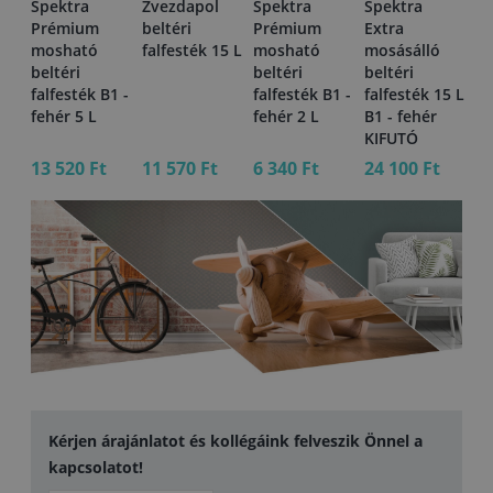
Spektra
Zvezdapol
Spektra
Spektra
Sp
ri
Prémium
beltéri
Prémium
Extra
be
mosható
falfesték 15 L
mosható
mosásálló
fa
 L
beltéri
beltéri
beltéri
Cl
falfesték B1 -
falfesték B1 -
falfesték 15 L
10
fehér 5 L
fehér 2 L
B1 - fehér
KIFUTÓ
13 520 Ft
11 570 Ft
6 340 Ft
24 100 Ft
11
Kérjen árajánlatot és kollégáink felveszik Önnel a
kapcsolatot!