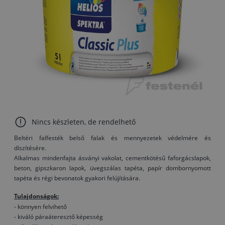
Nincs készleten, de rendelhető
Beltéri falfesték belső falak és mennyezetek védelmére és
díszítésére.
Alkalmas mindenfajta ásványi vakolat, cementkötésű faforgácslapok,
beton, gipszkaron lapok, üvegszálas tapéta, papír dombornyomott
tapéta és régi bevonatok gyakori felújítására.
Tulajdonságok:
- könnyen felvihető
- kiváló páraáteresztő képesség