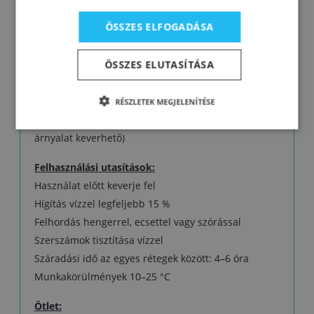
- extra matt
ÖSSZES ELFOGADÁSA
Kiadósság:
1 liter 1 rétegben 8 – 12 m2 felületet
ÖSSZES ELUTASÍTÁSA
takar.
Színárnyalatok:
RÉSZLETEK MEGJELENÍTÉSE
Fehér (illetve HGMIX rendszerben több ezer pasztell
árnyalat keverhető)
Felhasználási utasítások:
Használat előtt keverje fel
Hígítás vízzel legfeljebb 15 %
Felhordás hengerrel, ecsettel vagy szórással
Szerszámok tisztítása vízzel
Száradási idő az egyes rétegek között: 4–6 óra
Munkakörülmények 10–25 °C
Ötlet: