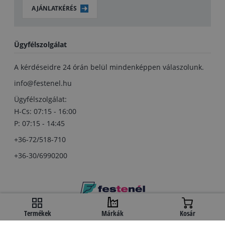
AJÁNLATKÉRÉS
Ügyfélszolgálat
A kérdéseidre 24 órán belül mindenképpen válaszolunk.
info@festenel.hu
Ügyfélszolgálat:
H-Cs: 07:15 - 16:00
P: 07:15 - 14:45
+36-72/518-710
+36-30/6990200
Copyright © festenel.hu.
Termékek
Márkák
Kosár
Minden jog fentartva.