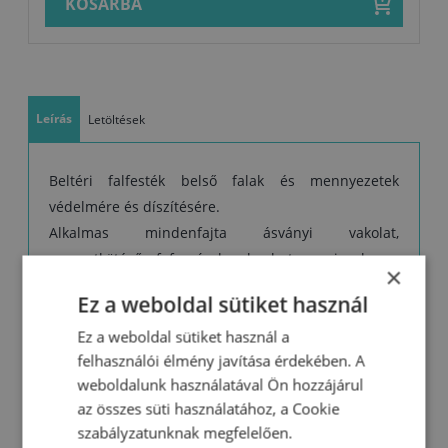
KOSÁRBA
Leírás
Letöltések
Beltéri falfesték belső falak és mennyezetek
védelmére és díszítésére.
Alkalmas mindenfajta ásványi vakolat,
cementkötésű faforgácslapok, beton, gipszkaron
×
lapok, üvegszálas tapéta, papír dombornyomott
Ez a weboldal sütiket használ
tapéta és régi bevonatok gyakori felújítására.
Ez a weboldal sütiket használ a
Tulajdonságok:
felhasználói élmény javítása érdekében. A
- könnyen felvihető
weboldalunk használatával Ön hozzájárul
- kiváló páraáteresztő képesség
az összes süti használatához, a Cookie
- ellenáll a száraz törlésnek
szabályzatunknak megfelelően.