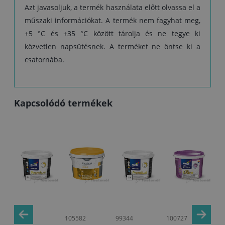
Azt javasoljuk, a termék használata előtt olvassa el a
műszaki információkat. A termék nem fagyhat meg,
+5 °C és +35 °C között tárolja és ne tegye ki
közvetlen napsütésnek. A terméket ne öntse ki a
csatornába.
Kapcsolódó termékek
99345
105582
99344
100727
99