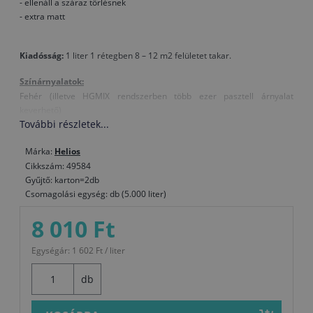
- ellenáll a száraz törlésnek
- extra matt
Kiadósság:
1 liter 1 rétegben 8 – 12 m2 felületet takar.
Színárnyalatok:
Fehér (illetve HGMIX rendszerben több ezer pasztell árnyalat
keverhető)
További részletek...
Felhasználási utasítások:
Használat előtt keverje fel
Márka:
Helios
Hígítás vízzel legfeljebb 15 %
Cikkszám: 49584
Felhordás hengerrel, ecsettel vagy szórással
Gyűjtő: karton=2db
Szerszámok tisztítása vízzel
Csomagolási egység: db (5.000 liter)
Száradási idő az egyes rétegek között: 4–6 óra
Munkakörülmények 10–25 °C
8 010 Ft
Ötlet:
Egységár: 1 602 Ft / liter
Azt javasoljuk, a termék használata előtt olvassa el a műszaki
információkat. A termék nem fagyhat meg, +5 °C és +35 °C között
db
tárolja és ne tegye ki közvetlen napsütésnek. A terméket ne öntse ki a
csatornába.