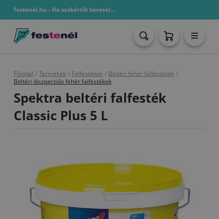
festenel.hu - Ha szakértőt keresel...
Főoldal
/
Termékek
/
Falfestékek
/
Beltéri fehér falfestékek
/
Beltéri diszperziós fehér falfestékek
Spektra beltéri falfesték
Classic Plus 5 L