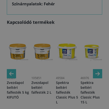
Színárnyalatok: Fehér
Kapcsolódó termékek
99581
105851
49584
46976
99
Zvezdapol
Zvezdapol
Spektra
Spektra
Zv
beltéri
beltéri
beltéri
beltéri
be
falfesték 5 kg
falfesték 2 L
falfesték
falfesték
fa
KIFUTÓ
Classic Plus 5
Classic Plus
K
1 -
L
15 L