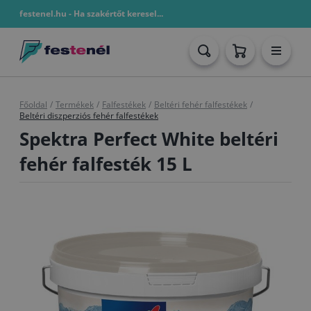
festenel.hu - Ha szakértőt keresel...
Főoldal
/
Termékek
/
Falfestékek
/
Beltéri fehér falfestékek
/
Beltéri diszperziós fehér falfestékek
Spektra Perfect White beltéri
fehér falfesték 15 L