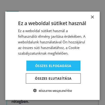
×
Leírás
Letöltések
Ez a weboldal sütiket használ
Ez a weboldal sütiket használ a
Extrém fehér, jó fedőszín, mely alkalmas a beltéri
felhasználói élmény javítása érdekében. A
falak és mennyezetek gyakori felújítására.
weboldalunk használatával Ön hozzájárul
Tulajdonságok:
az összes süti használatához, a Cookie
szabályzatunknak megfelelően.
extrém fehér bevonat
rendkívül jó fedőképesség
ÖSSZES ELFOGADÁSA
alkalmas a falfelületek többszöri felújításához is
ÖSSZES ELUTASÍTÁSA
ellenáll a száraz dörzsölésnek – lemoshatóság az
EN 13 300 – osztály 5
RÉSZLETEK MEGJELENÍTÉSE
Kiadósság: 1 l 8–12 m² felületre elegendő 1
rétegben.