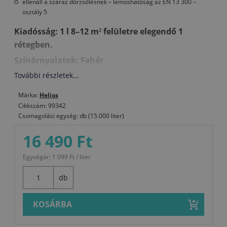
ellenáll a száraz dörzsölésnek – lemoshatóság az EN 13 300 –
osztály 5
Kiadósság: 1 l 8–12 m² felületre elegendő 1
rétegben.
Színárnyalatok: Fehér
További részletek...
Márka:
Helios
Cikkszám: 99342
Csomagolási egység: db (15.000 liter)
16 490 Ft
Egységár: 1 099 Ft / liter
db
KOSÁRBA