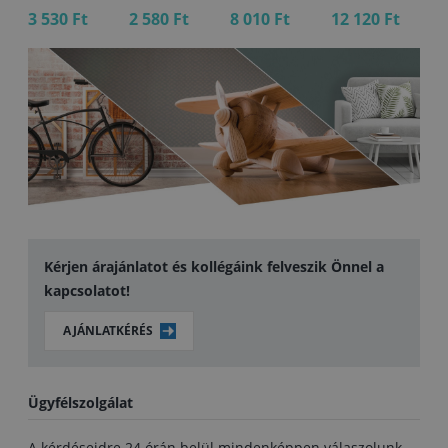
3 530 Ft
2 580 Ft
8 010 Ft
12 120 Ft
2 
Kérjen árajánlatot és kollégáink felveszik Önnel a
kapcsolatot!
AJÁNLATKÉRÉS
Ügyfélszolgálat
A kérdéseidre 24 órán belül mindenképpen válaszolunk.