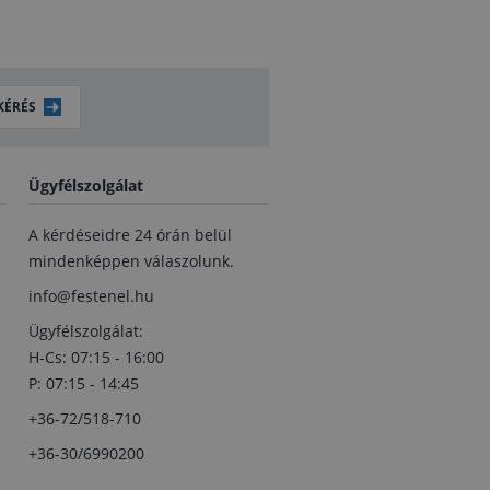
KÉRÉS
Ügyfélszolgálat
A kérdéseidre 24 órán belül
mindenképpen válaszolunk.
info@festenel.hu
Ügyfélszolgálat:
H-Cs: 07:15 - 16:00
P: 07:15 - 14:45
+36-72/518-710
+36-30/6990200