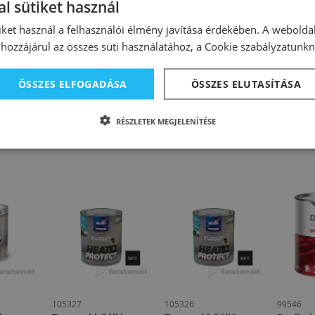
l sütiket használ
 el kell távolítani
iket használ a felhasználói élmény javítása érdekében. A webolda
400°C
hozzájárul az összes süti használatához, a Cookie szabályzatunk
etén:
csiszolása és eltávolítása
ÖSSZES ELFOGADÁSA
ÖSSZES ELUTASÍTÁSA
 bronza 400°C
RÉSZLETEK MEGJELENÍTÉSE
105327
105326
99546