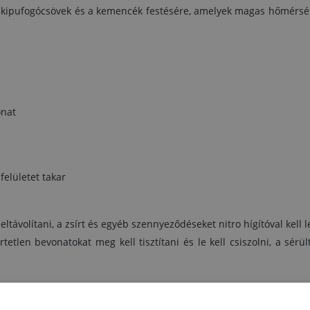
Régi bevonatok felújítása esetén:
a kipufogócsövek és a kemencék festésére, amelyek magas hőmérsék
a sérült bevonatok tisztítás, csiszolása és eltávolítás
1-2 réteg réteg Tessarol Alu bronza 400°C
onat
felületet takar
távolítani, a zsírt és egyéb szennyeződéseket nitro hígítóval kell le
rtetlen bevonatokat meg kell tisztítani és le kell csiszolni, a sérül
esetén: