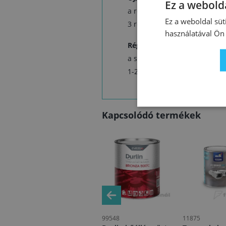
Ez a webolda
a rozsdát és szennyeződéseket
Ez a weboldal süt
3 réteg Tessarol Alu bronza 
használatával Ön 
Régi bevonatok felújítása es
a sérült bevonatok tisztítás, 
1-2 réteg réteg Tessarol Alu
Kapcsolódó termékek
105323
99548
11875