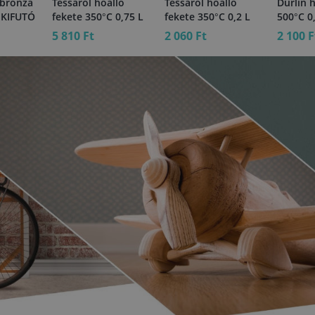
 bronza
Tessarol hőálló
Tessarol hőálló
Durlin 
 KIFUTÓ
fekete 350°C 0,75 L
fekete 350°C 0,2 L
500°C 0
5 810 Ft
2 060 Ft
2 100 F