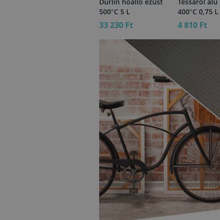
Tessarol hőálló
Durlin hőálló ezüst
Tessarol alu
ezüst 400°C 0,75 L
500°C 5 L
400°C 0,75 L
5 210 Ft
33 230 Ft
4 810 Ft