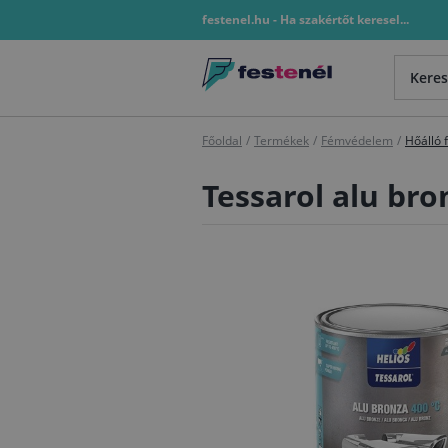
festenel.hu - Ha szakértőt keresel...
Főoldal
/
Termékek
/
Fémvédelem
/
Hőálló 
Tessarol alu bro