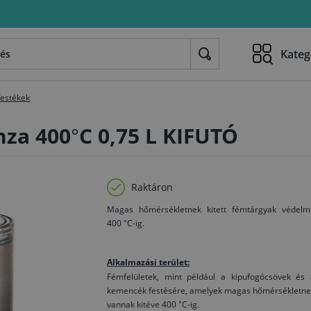
Kateg
festékek
nza 400°C 0,75 L KIFUTÓ
Raktáron
Magas hőmérsékletnek kitett fémtárgyak védelm
400 °C-ig.
Alkalmazási terület:
Fémfelületek, mint például a kipufogócsövek és 
kemencék festésére, amelyek magas hőmérsékletne
vannak kitéve 400 °C-ig.