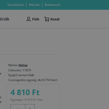
Termékeink
Márkák
Boltkereső
óriák
Fiók
Kosár
Márka:
Helios
Cikkszám: 11875
e
Gyűjtő: karton=6db
Csomagolási egység: db (0.750 liter)
4 810 Ft
a
Egységár: 6 413 Ft / liter
k