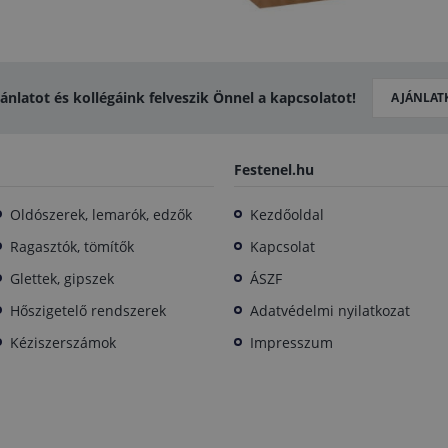
jánlatot és kollégáink felveszik Önnel a kapcsolatot!
AJÁNLAT
Festenel.hu
Oldószerek, lemarók, edzők
Kezdőoldal
Ragasztók, tömítők
Kapcsolat
Glettek, gipszek
ÁSZF
Hőszigetelő rendszerek
Adatvédelmi nyilatkozat
Kéziszerszámok
Impresszum