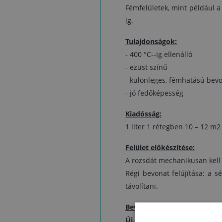
Fémfelületek, mint például 
ig.
Tulajdonságok:
- 400 °C--ig ellenálló
- ezüst színű
- különleges, fémhatású bev
- jó fedőképesség
Kiadósság:
1 liter 1 rétegben 10 – 12 m2 
Felület előkészítése:
A rozsdát mechanikusan kell el
Régi bevonat felújítása: a sé
távolítani.
Bevonatrendszerek:
Új, még nem festett felület 