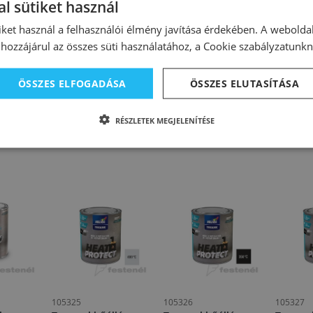
l sütiket használ
 el kell távolítani
iket használ a felhasználói élmény javítása érdekében. A webolda
400°C
hozzájárul az összes süti használatához, a Cookie szabályzatunk
etén:
csiszolása és eltávolítása
ÖSSZES ELFOGADÁSA
ÖSSZES ELUTASÍTÁSA
 bronza 400°C
RÉSZLETEK MEGJELENÍTÉSE
105325
105326
105327