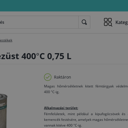
Kateg
festékek
ezüst 400°C 0,75 L
Raktáron
Magas hőmérsékletnek kitett fémtárgyak védelm
400 °C-ig.
Alkalmazási terület:
Fémfelületek, mint például a kipufogócsövek és 
kemencék festésére, amelyek magas hőmérsékletne
vannak kitéve 400 °C-ig.