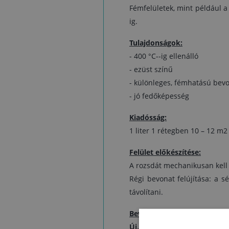
Fémfelületek, mint például 
ig.
Tulajdonságok:
- 400 °C--ig ellenálló
- ezüst színű
- különleges, fémhatású bev
- jó fedőképesség
Kiadósság:
1 liter 1 rétegben 10 – 12 m2 
Felület előkészítése:
A rozsdát mechanikusan kell el
Régi bevonat felújítása: a sé
távolítani.
Bevonatrendszerek:
Új, még nem festett felület 