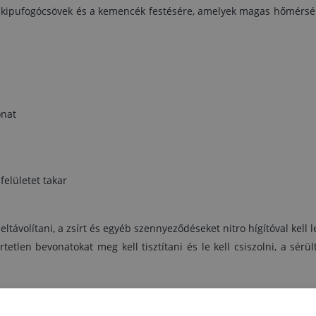
Régi bevonatok felújítása esetén:
a kipufogócsövek és a kemencék festésére, amelyek magas hőmérsék
a sérült bevonatok tisztítás, csiszolása és eltávolítás
1-2 réteg réteg Tessarol Alu bronza 400°C
onat
felületet takar
távolítani, a zsírt és egyéb szennyeződéseket nitro hígítóval kell le
rtetlen bevonatokat meg kell tisztítani és le kell csiszolni, a sérül
esetén: