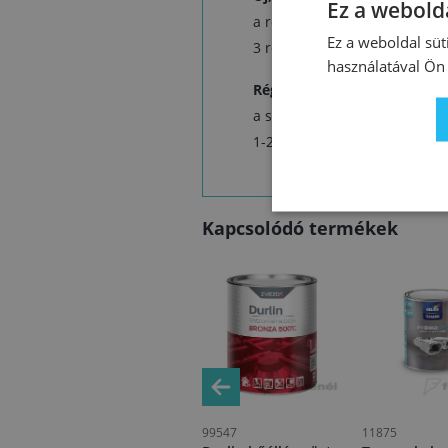
Ez a webolda
a rozsdát és szennyeződéseket
Ez a weboldal süt
3 réteg Tessarol Alu bronza 
használatával Ön 
Régi bevonatok felújítása es
a sérült bevonatok tisztítás, 
1-2 réteg réteg Tessarol Alu
Kapcsolódó termékek
99548
99547
11875