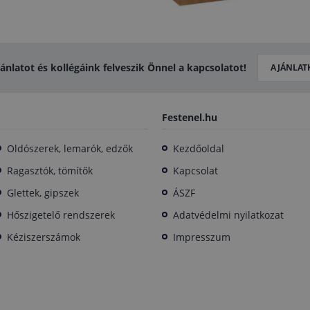
jánlatot és kollégáink felveszik Önnel a kapcsolatot!
AJÁNLAT
Festenel.hu
Oldószerek, lemarók, edzők
Kezdőoldal
Ragasztók, tömítők
Kapcsolat
Glettek, gipszek
ÁSZF
Hőszigetelő rendszerek
Adatvédelmi nyilatkozat
Kéziszerszámok
Impresszum