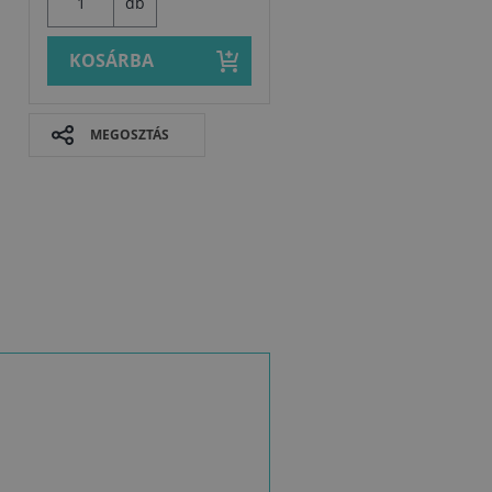
db
KOSÁRBA
MEGOSZTÁS
és
l
eg
at