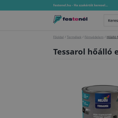
festenel.hu - Ha szakértőt keresel...
Főoldal
/
Termékek
/
Fémvédelem
/
Hőálló 
Tessarol hőálló 