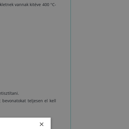
letnek vannak kitéve 400 °C-
a
tisztítani.
t bevonatokat teljesen el kell
×