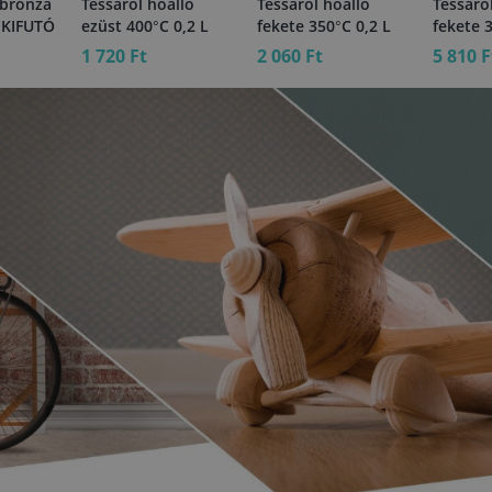
 bronza
Tessarol hőálló
Tessarol hőálló
Tessaro
 KIFUTÓ
ezüst 400°C 0,2 L
fekete 350°C 0,2 L
fekete 
1 720 Ft
2 060 Ft
5 810 F