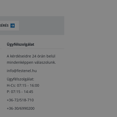
KÉRÉS
Ügyfélszolgálat
A kérdéseidre 24 órán belül
mindenképpen válaszolunk.
info@festenel.hu
Ügyfélszolgálat:
H-Cs: 07:15 - 16:00
P: 07:15 - 14:45
+36-72/518-710
+36-30/6990200