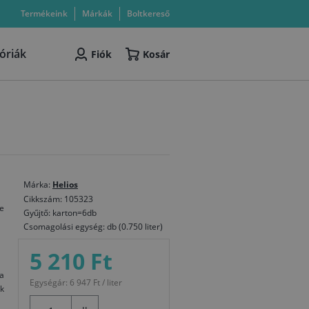
Termékeink
Márkák
Boltkereső
óriák
Fiók
Kosár
Márka:
Helios
Cikkszám: 105323
e
Gyűjtő: karton=6db
Csomagolási egység: db (0.750 liter)
5 210 Ft
a
Egységár: 6 947 Ft / liter
k