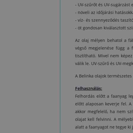
- UV-szűrőt és UV-sugárzást 
- növeli az időjárási hatáso
- víz- és szennyeződés taszít
- öt gondosan kiválasztott sz
Az olaj mélyen behatol a fáb
végső megjelenése függ a fa
tisztítható. Mivel nem képe
válik le. UV-szűrő és UV-megk
A Belinka olajok természetes
Felhasználás:
Felhordás előtt a faanyag le
előtt alaposan keverje fel. A
akkor megfelelő, ha nem szí
olajat kell felvinni. A mély
alatt a faanyagot ne tegye k