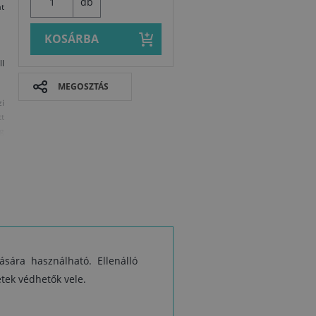
db
t
KOSÁRBA
l
MEGOSZTÁS
zi
t
ag
és
el
sa
em
t
l
s
ására használható. Ellenálló
Műszaki adat
letek védhetők vele.
,