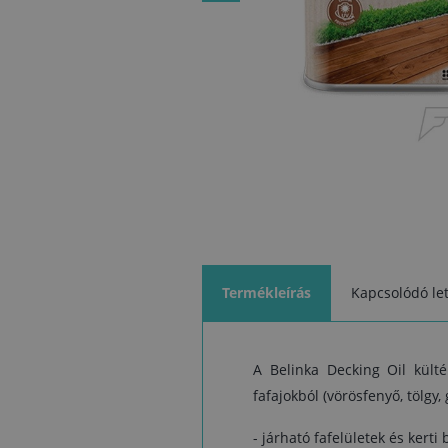
Termékleírás
Kapcsolódó let
A Belinka Decking Oil külté
fafajokból (vörösfenyő, tölgy,
- járható fafelületek és kert