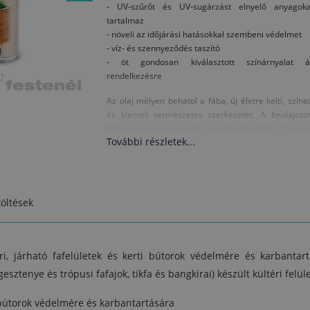
- UV-szűrőt és UV-sugárzást elnyelő anyagoka
tartalmaz
- növeli az időjárási hatásokkal szembeni védelmet
- víz- és szennyeződés taszító
- öt gondosan kiválasztott színárnyalat ál
rendelkezésre
Az olaj mélyen behatol a fába, új életre kelti, színe
és kiemeli természetes szerkezetét. A beolajozot
felületek színe és végső megjelenése függ a faany
További részletek...
fajtájától. Az olajozott felület lepergeti a vizet 
szennyeződéseket, és könnyebben tisztítható. Miv
nem képez felületi réteget, a réteg a fa duzzadá
vagy zsugorodása miatt nem hólyagosodik fel és n
válik le. UV-szűrő és UV-megkötő anyagoka
öltések
tartalmaz, melyek fokozzák az időjárás-állóságát.
A Belinka olajok természetes összetevőkbő
készülnek, az egészségre ártalmatlanok é
ri, járható fafelületek és kerti bútorok védelmére és karbantart
környezetbarátok.
 gesztenye és trópusi fafajok, tikfa és bangkirai) készült kültéri felü
Felhasználás:
i bútorok védelmére és karbantartására
Felhordás előtt a faanyag legyen száraz