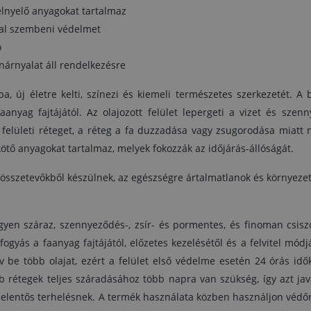
szennyeződés-, zsír- és pormentes, és finoma
elnyelő anyagokat tartalmaz
csiszolja meg. Az olajat használat előtt alaposa
kkal szembeni védelmet
keverje fel. A fogyás a faanyag fajtájától, előzet
ó
kezelésétől és a felvitel módjától függ. A faany
védelme akkor megfelelő, ha nem szív be több olaja
ínárnyalat áll rendelkezésre
ezért a felület első védelme esetén 24 órá
időközönként legalább két réteg olajat kell felvinni.
a, új életre kelti, színezi és kiemeli természetes szerkezetét. A b
mélyebb rétegek teljes száradásához több napra v
anyag fajtájától. Az olajozott felület lepergeti a vizet és sze
szükség, így azt javasoljuk, hogy ezen időtartam ala
z felületi réteget, a réteg a fa duzzadása vagy zsugorodása miatt
a faanyagot ne tegye ki jelentős terhelésnek. 
termék használata közben használjo
ötő anyagokat tartalmaz, melyek fokozzák az időjárás-állóságát.
védőruházatot.Azt javasoljuk, hogy a beolajozott
időjárásnak kitett elemeket rendszeresen ellenőrizz
 összetevőkből készülnek, az egészségre ártalmatlanok és környeze
és szükség esetén kezelje újra ugyanazzal 
termékkel. A kötelező kezelési időköz a faanya
fajtájától, mechanikai terhelésétől és nedvességn
gyen száraz, szennyeződés-, zsír- és pormentes, és finoman csisz
való kitettségétől függ. Ajánlatos a felületet éven
 fogyás a faanyag fajtájától, előzetes kezelésétől és a felvitel mó
legalább egyszer felújítani.
v be több olajat, ezért a felület első védelme esetén 24 órás idő
Műszaki adatok:
ebb rétegek teljes száradásához több napra van szükség, így azt ja
Összetétel:
módosított növényi olajok és viaszok
i jelentős terhelésnek. A termék használata közben használjon védőr
festékanyagok, UV-megkötő anyagok é