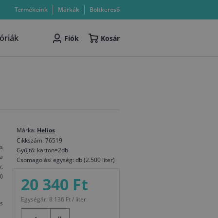
Termékeink
Márkák
Boltkereső
óriák
Fiók
Kosár
Márka:
Helios
Cikkszám: 76519
és
Gyűjtő: karton=2db
a
Csomagolási egység: db (2.500 liter)
y,
)
20 340 Ft
Egységár: 8 136 Ft / liter
és