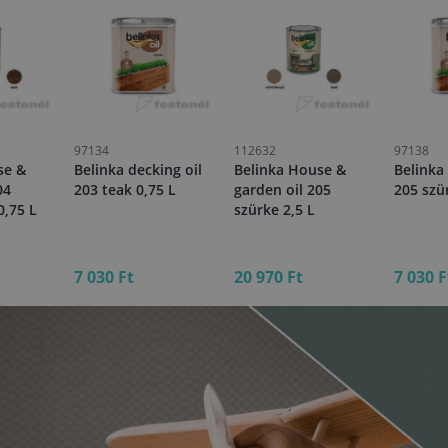
97134
112632
97138
se &
Belinka decking oil
Belinka House &
Belinka 
04
203 teak 0,75 L
garden oil 205
205 szü
0,75 L
szürke 2,5 L
7 030 Ft
20 970 Ft
7 030 F