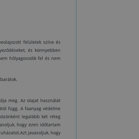
n
Biztonságtec
n
es
ag
t,
s
 A
eolajozott felületek színe és
an
nnyeződéseket, és könnyebben
tt
 nem hólyagosodik fel és nem
A
n
,
e,
tbarátok.
a
g
ek
olja meg. Az olajat használat
te
djától függ. A faanyag védelme
közönként legalább két réteg
vasoljuk, hogy ezen időtartam
,
uházatot.Azt javasoljuk, hogy
s