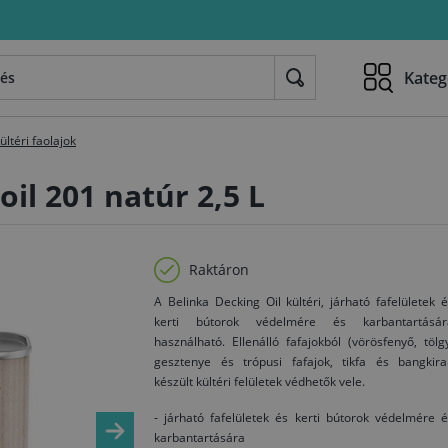
Kateg
ültéri faolajok
oil 201 natúr 2,5 L
Raktáron
A Belinka Decking Oil kültéri, járható fafelületek 
kerti bútorok védelmére és karbantartásár
használható. Ellenálló fafajokból (vörösfenyő, tölg
gesztenye és trópusi fafajok, tikfa és bangkirai
készült kültéri felületek védhetők vele.
- járható fafelületek és kerti bútorok védelmére 
karbantartására