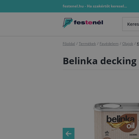
festenel.hu - Ha szakértőt keresel...
Főoldal
/
Termékek
/
Favédelem
/
Olajok
/
K
Belinka decking 