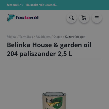
festenel.hu - Ha szakértőt keresel...
Főoldal
/
Termékek
/
Favédelem
/
Olajok
/
Kültéri faolajok
Belinka House & garden oil
204 paliszander 2,5 L