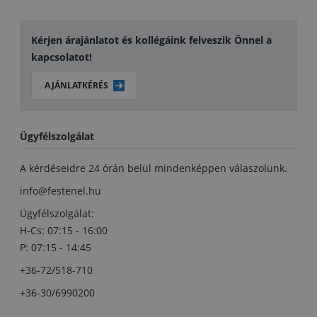
Kérjen árajánlatot és kollégáink felveszik Önnel a
kapcsolatot!
AJÁNLATKÉRÉS
Ügyfélszolgálat
A kérdéseidre 24 órán belül mindenképpen válaszolunk.
info@festenel.hu
Ügyfélszolgálat:
H-Cs: 07:15 - 16:00
P: 07:15 - 14:45
+36-72/518-710
+36-30/6990200