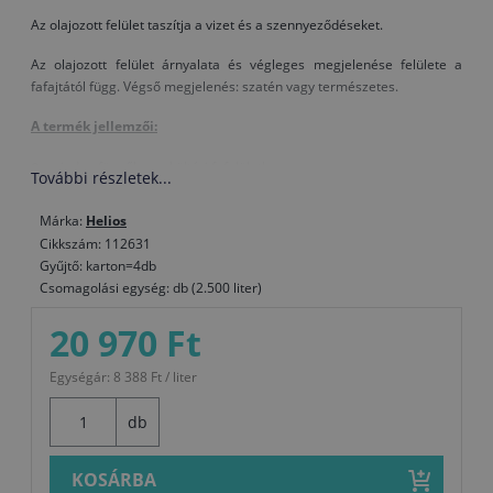
Az olajozott felület taszítja a vizet és a szennyeződéseket.
Az olajozott felület árnyalata és végleges megjelenése felülete a
fafajtától függ. Végső megjelenés: szatén vagy természetes.
A termék jellemzői:
minden függőleges kültéri fafelülethez
További részletek...
védelmet nyújt a nedvesség és az UV-sugarak ellen
Márka:
Helios
vékony filmréteget képez a felületen - más olajokhoz képest ritkább
Cikkszám: 112631
felújítás
Gyűjtő: karton=4db
Csomagolási egység: db (2.500 liter)
könnyű felhordás és újbóli felhordás
víztaszító és lassítja a penész növekedését
20 970 Ft
nem kell törölgetni - nagyobb felületekre is szánták
Egységár: 8 388 Ft / liter
ecsettel vagy hengerrel történő felhordás
nem hámlik és nem repedezik
db
biológiailag lebomló összetevőket tartalmaz
KOSÁRBA