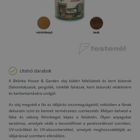
Utolsó darabok
A Belinka House & Garden olaj kültéri fafelületek és kerti bútorok
(fahomlokzatok, pergolák, rönkfák faházak, kerti bútorok) védelmére
és karbantartására szolgál.
Az olaj megvédi a fát az időjárás viszontagságaitól, miközben a fának
dekoratív színt és kiemeli természetes szerkezetét. Mélyen behatol a
fába és vékony filmréteget képez a felületén. Olyan anyagokat
tartalmaz, amelyek védik a bevonófilmet a penészedéssel szemben,
UV-szűrőkkel és UV-abszorberekkel, amelyek meghosszabbítják az
időjárással szembeni ellenállást.