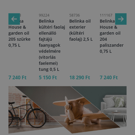
111168
99224
58736
111167
76
Belinka
Belinka
Belinka oil
Belinka
Be
l
House &
kültéri faolaj
exterier
House &
de
garden oil
ellenálló
(kültéri
garden oil
20
r
205 szürke
fajtájú
faolaj) 2,5 L
204
L
0,75 L
faanyagok
paliszander
védelmére
0,75 L
(vitorlás
faelemei)
tung 0,5 L
7 240 Ft
5 150 Ft
18 290 Ft
7 240 Ft
20