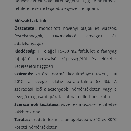
nedvességnek való kitettségétől függ. Ajánlatos a
felületet évente legalább egyszer felújítani.
Műszaki adatok:
Összetétel:
módosított növényi olajok és viaszok,
festékanyagok, UV-megkötő anyagok és
adalékanyagok.
Kiadósság:
1 l olajjal 15–30 m2 fafelület, a faanyag
fajtájától, nedvszívó képességétől és előzetes
kezelésétől függően.
Száradás:
24 óra (normál körülmények között, T =
20°C, a levegő relatív páratartalma 65 %). A
száradási idő alacsonyabb hőmérsékleten vagy a
levegő magasabb páratartalma mellett hosszabb.
Szerszámok tisztítása:
vízzel és mosószerrel, illetve
lakkbenzinnel.
Tárolás:
eredeti, lezárt csomagolásban, 5°C és 30°C
közötti hőmérsékleten.