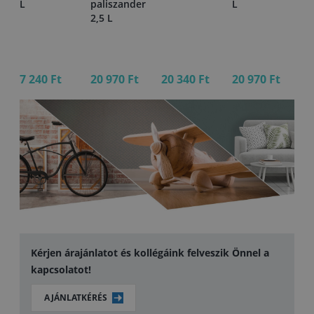
L
paliszander
L
0,
2,5 L
7 240 Ft
20 970 Ft
20 340 Ft
20 970 Ft
7 
Kérjen árajánlatot és kollégáink felveszik Önnel a
kapcsolatot!
AJÁNLATKÉRÉS