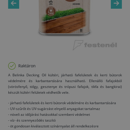
Raktáron
A Belinka Decking Oil kültéri, járható fafelületek és kerti bútorok
védelmére és karbantartására használható. Ellenálló fafajokból
(vörösfenyő, tölgy, gesztenye és trópusi fafajok, tikfa és bangkirai)
készült kültéri felületek védhetők vele.
- járható fafelületek és kerti bútorok védelmére és karbantartására
- UV-szűrőt és UV-sugárzást elnyelő anyagokat tartalmaz
- növeli az időjárási hatásokkal szembeni védelmet
- víz- és szennyeződés taszító
- öt gondosan kiválasztott színárnyalat áll rendelkezésre