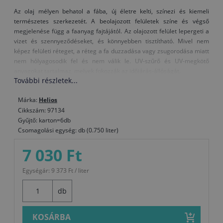
Az olaj mélyen behatol a fába, új életre kelti, színezi és kiemeli
természetes szerkezetét. A beolajozott felületek színe és végső
megjelenése függ a faanyag fajtájától. Az olajozott felület lepergeti a
vizet és szennyeződéseket, és könnyebben tisztítható. Mivel nem
képez felületi réteget, a réteg a fa duzzadása vagy zsugorodása miatt
nem hólyagosodik fel és nem válik le. UV-szűrő és UV-megkötő
anyagokat tartalmaz, melyek fokozzák az időjárás-állóságát.
További részletek...
A Belinka olajok természetes összetevőkből készülnek, az egészségre
ártalmatlanok és környezetbarátok.
Márka:
Helios
Cikkszám: 97134
Felhasználás:
Gyűjtő: karton=6db
Felhordás előtt a faanyag legyen száraz, szennyeződés-, zsír- és
Csomagolási egység: db (0.750 liter)
pormentes, és finoman csiszolja meg. Az olajat használat előtt
alaposan keverje fel. A fogyás a faanyag fajtájától, előzetes
7 030 Ft
kezelésétől és a felvitel módjától függ. A faanyag védelme akkor
megfelelő, ha nem szív be több olajat, ezért a felület első védelme
Egységár: 9 373 Ft / liter
esetén 24 órás időközönként legalább két réteg olajat kell felvinni. A
mélyebb rétegek teljes száradásához több napra van szükség, így azt
db
javasoljuk, hogy ezen időtartam alatt a faanyagot ne tegye ki jelentős
terhelésnek. A termék használata közben használjon
KOSÁRBA
védőruházatot.Azt javasoljuk, hogy a beolajozott, időjárásnak kitett