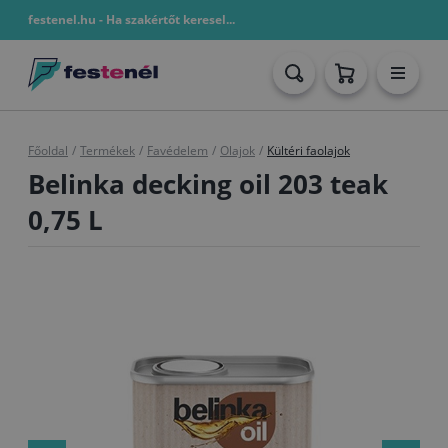
festenel.hu - Ha szakértőt keresel...
Főoldal
/
Termékek
/
Favédelem
/
Olajok
/
Kültéri faolajok
Belinka decking oil 203 teak
0,75 L