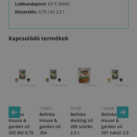
Lobbanáspont:
65°C fölött.
Kiszerelés:
0,75 l és 2,5 l
Kapcsolódó termékek
111165
112631
97139
112628
97
Belinka
Belinka
Belinka
Belinka
Be
l
House &
House &
decking oil
House &
de
 L
garden oil
garden oil
205 szürke
garden oil
20
202 dió 0,75
204
2,5 L
201 natúr 2,5
pa