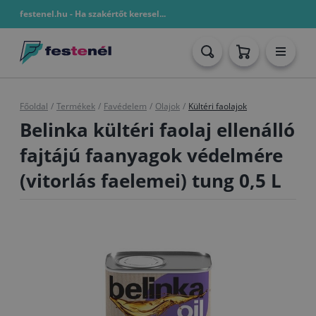
festenel.hu - Ha szakértőt keresel...
Főoldal
/
Termékek
/
Favédelem
/
Olajok
/
Kültéri faolajok
Belinka kültéri faolaj ellenálló
fajtájú faanyagok védelmére
(vitorlás faelemei) tung 0,5 L