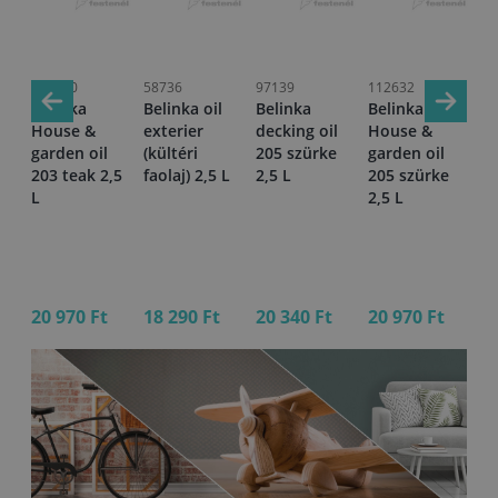
112630
58736
97139
112632
58
Belinka
Belinka oil
Belinka
Belinka
Be
House &
exterier
decking oil
House &
ex
garden oil
(kültéri
205 szürke
garden oil
(k
203 teak 2,5
faolaj) 2,5 L
2,5 L
205 szürke
fa
L
2,5 L
20 970 Ft
18 290 Ft
20 340 Ft
20 970 Ft
5 