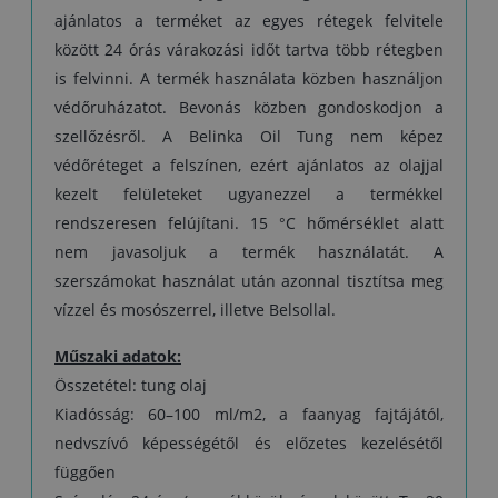
ajánlatos a terméket az egyes rétegek felvitele
között 24 órás várakozási időt tartva több rétegben
is felvinni. A termék használata közben használjon
védőruházatot. Bevonás közben gondoskodjon a
szellőzésről. A Belinka Oil Tung nem képez
védőréteget a felszínen, ezért ajánlatos az olajjal
kezelt felületeket ugyanezzel a termékkel
rendszeresen felújítani. 15 °C hőmérséklet alatt
nem javasoljuk a termék használatát. A
szerszámokat használat után azonnal tisztítsa meg
vízzel és mosószerrel, illetve Belsollal.
Műszaki adatok:
Összetétel: tung olaj
Kiadósság: 60–100 ml/m2, a faanyag fajtájától,
nedvszívó képességétől és előzetes kezelésétől
függően