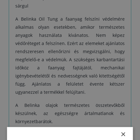
Tárolás: eredeti, lezárt csomagolásban, 5 °C és 30 °C közötti
sárgul
hőmérsékleten.
Kiszerelés: 0,5 l
A Belinka Oil Tung a faanyag felszíni védelmére
alkalmas olyan esetekben, amikor természetes
anyagok használata kívánatos. Nem képez
védőréteget a felszínen. Ezért az elemeket ajánlatos
rendszeresen ellenőrizni és megvizsgálni, hogy
megfelelő-e a védelmük. A szükséges karbantartási
időköz a faanyag fajtájától, mechanikai
igénybevételétől és nedvességnek való kitettségétől
függ. Ajánlatos a felületet évente kétszer
ugyanezzel a termékkel felújítani.
A Belinka olajok természetes összetevőkből
készülnek, az egészségre ártalmatlanok és
környezetbarátok.
×
Figyelmeztetés:
Az olajjal átitatott rongyokat