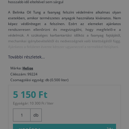
hosszabb idő elteltével sem sárgul
A Belinka Oil Tung a faanyag felszíni védelmére alkalmas olyan
esetekben, amikor természetes anyagok használata kívánatos. Nem
képez védőréteget a felszínen. Ezért az elemeket ajánlatos
rendszeresen ellenőrizni és megvizsgálni, hogy megfelelő-e a
védelmük. A szükséges karbantartási időköz a faanyag fajtájától,
mechanikai igénybevételétől és nedvességnek való kitettségétől függ.
Ajánlatos a felületet évente kétszer ugyanezzel a termékkel felújítani.
További részletek...
A Belinka olajok természetes összetevőkből készülnek, az egészségre
ártalmatlanok és környezetbarátok.
Márka:
Helios
Figyelmeztetés:
Az olajjal átitatott rongyokat használat után
Cikkszám: 99224
áztassa vízbe vagy égesse el, mivel egyébként spontán
Csomagolási egység: db (0.500 liter)
begyulladás következhet be.
5 150 Ft
Felhasználás:
Portól, zsírtól, viasztól és egyéb szennyeződésektől mentes
Egységár: 10 300 Ft / liter
fafelületekre vigye fel. Felvitel előtt a faanyag felszínét finoman
csiszolja le és portalanítsa. Az olaj felvitele előtt a faanyagot alaposan
db
szárítsa meg, egyébként a védelem nem lesz kielégítő. Használat előtt
az olajat kissé melegítse meg kb. 30 – 40 °C-ra, mivel így jobban