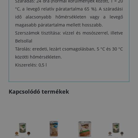
Száradás: 24 óra (normál körülmények között, T = 20
°C, a levegő relatív páratartalma 65 %). A száradási
idő alacsonyabb hőmérsékleten vagy a levegő
magasabb páratartalma mellett hosszabb.
Szerszámok tisztítása: vízzel és mosószerrel, illetve
Belsollal
Tárolás: eredeti, lezárt csomagolásban, 5 °C és 30 °C
közötti hőmérsékleten.
Kiszerelés: 0,5 l
Kapcsolódó termékek