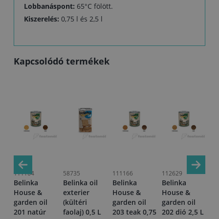
Lobbanáspont:
65°C fölött.
Kiszerelés:
0,75 l és 2,5 l
Kapcsolódó termékek
111164
58735
111166
112629
11
Belinka
Belinka oil
Belinka
Belinka
Be
l
House &
exterier
House &
House &
H
garden oil
(kültéri
garden oil
garden oil
ga
201 natúr
faolaj) 0,5 L
203 teak 0,75
202 dió 2,5 L
20