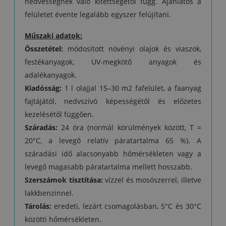
nedvességnek való kitettségétől függ. Ajánlatos a
felületet évente legalább egyszer felújítani.
Műszaki adatok:
Összetétel:
módosított növényi olajok és viaszok,
festékanyagok, UV-megkötő anyagok és
adalékanyagok.
Kiadósság:
1 l olajjal 15–30 m2 fafelület, a faanyag
fajtájától, nedvszívó képességétől és előzetes
kezelésétől függően.
Száradás:
24 óra (normál körülmények között, T =
20°C, a levegő relatív páratartalma 65 %). A
száradási idő alacsonyabb hőmérsékleten vagy a
levegő magasabb páratartalma mellett hosszabb.
Szerszámok tisztítása:
vízzel és mosószerrel, illetve
lakkbenzinnel.
Tárolás:
eredeti, lezárt csomagolásban, 5°C és 30°C
közötti hőmérsékleten.