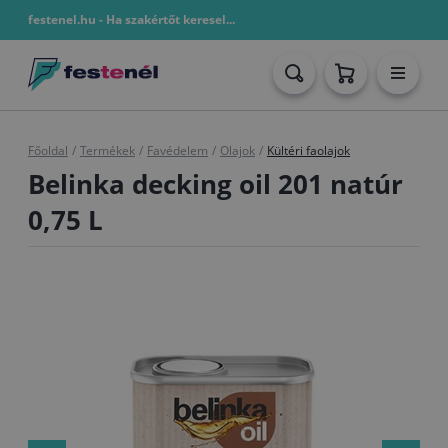
festenel.hu - Ha szakértőt keresel...
Főoldal
/
Termékek
/
Favédelem
/
Olajok
/
Kültéri faolajok
Belinka decking oil 201 natúr
0,75 L