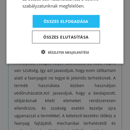
Felhordás előtt a faanyag legyen száraz,
szabályzatunknak megfelelően.
szennyeződés-, zsír- és pormentes, és finoman
csiszolja meg. Az olajat használat előtt alaposan
ÖSSZES ELFOGADÁSA
keverje fel. A fogyás a faanyag fajtájától, előzetes
kezelésétől és a felvitel módjától függ. A faanyag
ÖSSZES ELUTASÍTÁSA
védelme akkor megfelelő, ha nem szív be több
olajat, ezért a felület első védelme esetén 24 órás
RÉSZLETEK MEGJELENÍTÉSE
időközönként legalább két réteg olajat kell felvinni.
A mélyebb rétegek teljes száradásához több napra
van szükség, így azt javasoljuk, hogy ezen időtartam
alatt a faanyagot ne tegye ki jelentős terhelésnek. A
termék használata közben használjon
védőruházatot.Azt javasoljuk, hogy a beolajozott,
időjárásnak kitett elemeket rendszeresen
ellenőrizze, és szükség esetén kezelje újra
ugyanazzal a termékkel. A kötelező kezelési időköz a
faanyag fajtájától, mechanikai terhelésétől és