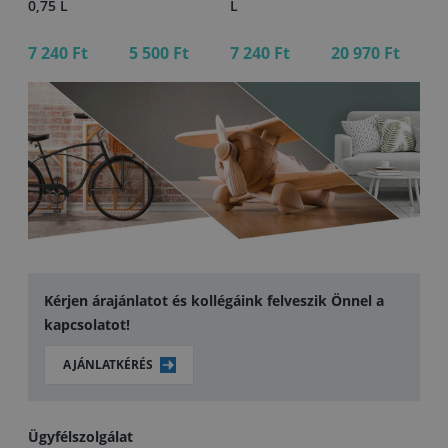
0,75 L
L
L
7 240 Ft
5 500 Ft
7 240 Ft
20 970 Ft
20
Kérjen árajánlatot és kollégáink felveszik Önnel a
kapcsolatot!
AJÁNLATKÉRÉS
Ügyfélszolgálat