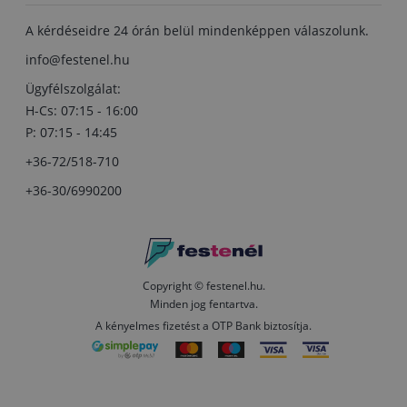
A kérdéseidre 24 órán belül mindenképpen válaszolunk.
info@festenel.hu
Ügyfélszolgálat:
H-Cs: 07:15 - 16:00
P: 07:15 - 14:45
+36-72/518-710
+36-30/6990200
Copyright © festenel.hu.
Minden jog fentartva.
A kényelmes fizetést a OTP Bank biztosítja.