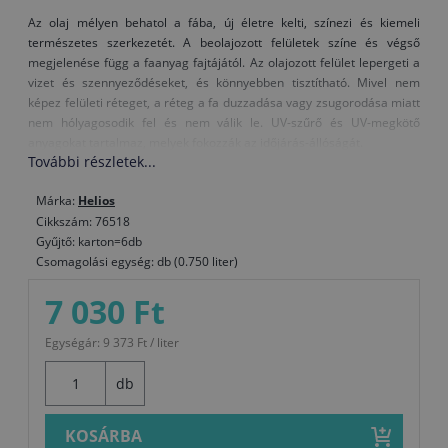
Az olaj mélyen behatol a fába, új életre kelti, színezi és kiemeli
természetes szerkezetét. A beolajozott felületek színe és végső
megjelenése függ a faanyag fajtájától. Az olajozott felület lepergeti a
vizet és szennyeződéseket, és könnyebben tisztítható. Mivel nem
képez felületi réteget, a réteg a fa duzzadása vagy zsugorodása miatt
nem hólyagosodik fel és nem válik le. UV-szűrő és UV-megkötő
anyagokat tartalmaz, melyek fokozzák az időjárás-állóságát.
További részletek...
A Belinka olajok természetes összetevőkből készülnek, az egészségre
ártalmatlanok és környezetbarátok.
Márka:
Helios
Cikkszám: 76518
Felhasználás:
Gyűjtő: karton=6db
Felhordás előtt a faanyag legyen száraz, szennyeződés-, zsír- és
Csomagolási egység: db (0.750 liter)
pormentes, és finoman csiszolja meg. Az olajat használat előtt
alaposan keverje fel. A fogyás a faanyag fajtájától, előzetes
7 030 Ft
kezelésétől és a felvitel módjától függ. A faanyag védelme akkor
megfelelő, ha nem szív be több olajat, ezért a felület első védelme
Egységár: 9 373 Ft / liter
esetén 24 órás időközönként legalább két réteg olajat kell felvinni. A
mélyebb rétegek teljes száradásához több napra van szükség, így azt
db
javasoljuk, hogy ezen időtartam alatt a faanyagot ne tegye ki jelentős
terhelésnek. A termék használata közben használjon
KOSÁRBA
védőruházatot.Azt javasoljuk, hogy a beolajozott, időjárásnak kitett