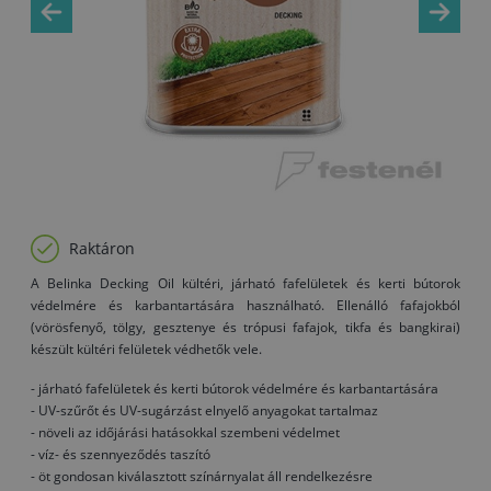
Raktáron
A Belinka Decking Oil kültéri, járható fafelületek és kerti bútorok
védelmére és karbantartására használható. Ellenálló fafajokból
(vörösfenyő, tölgy, gesztenye és trópusi fafajok, tikfa és bangkirai)
készült kültéri felületek védhetők vele.
- járható fafelületek és kerti bútorok védelmére és karbantartására
- UV-szűrőt és UV-sugárzást elnyelő anyagokat tartalmaz
- növeli az időjárási hatásokkal szembeni védelmet
- víz- és szennyeződés taszító
- öt gondosan kiválasztott színárnyalat áll rendelkezésre