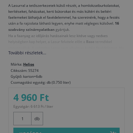
A Lasurral a tetőszerkezetek külső részét, a homlokzatburkolatokat,
kerítéseket, faházakat, kerti bútorokat és más kültéri és beltéri
faelemeket láthatjuk el favédelemmel, ha szeretnénk, hogy a festés
után a fa rajzolata látható legyen, enyhe matt végleges külsővel.
16
szabvány színárnyalatban
gyártjuk.
Ha a faanyag az időjárás hatásainak lesz kitéve vagy nedves
helyiségben kap helyet, a Lasur felvitele előtt a
Base
termékkel
impregnáljuk. A színtelen Lasur nem alkalmas kültéri favédelemre. Ha
További részletek...
szeretnénk megőrizni az időjárás hatásainak kitett faelemek
természetes külsejét, a
Toplasur uv plus
termékkel védőkezeljük.
Márka:
Helios
Cikkszám: 55274
Gyűjtő: karton=6db
Csomagolási egység: db (0.750 liter)
4 960 Ft
Egységár: 6 613 Ft / liter
db