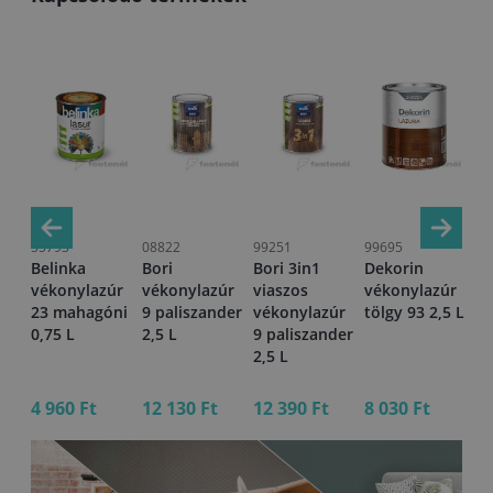
55793
08822
99251
99695
08
Belinka
Bori
Bori 3in1
Dekorin
Bo
vékonylazúr
vékonylazúr
viaszos
vékonylazúr
vé
úr
23 mahagóni
9 paliszander
vékonylazúr
tölgy 93 2,5 L
11
L
0,75 L
2,5 L
9 paliszander
L
2,5 L
4 960 Ft
12 130 Ft
12 390 Ft
8 030 Ft
3 