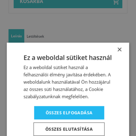
KOSÁRBA
Leírás
Letöltések
×
A Lasur vékonyrétegű lazúrfesték,
Ez a weboldal sütiket használ
amely védi a fát az időjárás
Ez a weboldal sütiket használ a
hatásai elől, ugyanakkor színezi és
felhasználói élmény javítása érdekében. A
nemesíti azt.
weboldalunk használatával Ön hozzájárul
az összes süti használatához, a Cookie
favédő vékonylazúr
szabályzatunknak megfelelően.
amely védi a fát az időjárás
hatásai elől, ugyanakkor színezi
ÖSSZES ELFOGADÁSA
és nemesíti azt
ÖSSZES ELUTASÍTÁSA
enyhe matt végleges külsővel