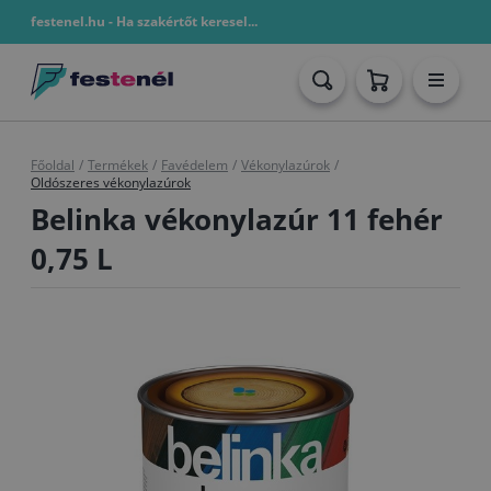
festenel.hu - Ha szakértőt keresel...
Főoldal
/
Termékek
/
Favédelem
/
Vékonylazúrok
/
Oldószeres vékonylazúrok
Belinka vékonylazúr 11 fehér
0,75 L