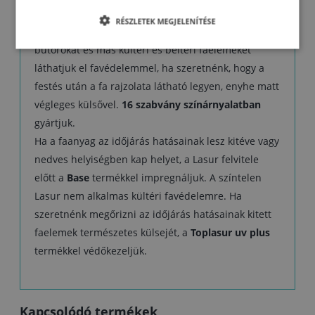
A Lasurral a tetőszerkezetek külső részét, a
RÉSZLETEK MEGJELENÍTÉSE
homlokzatburkolatokat, kerítéseket, faházakat, kerti
bútorokat és más kültéri és beltéri faelemeket
láthatjuk el favédelemmel, ha szeretnénk, hogy a
festés után a fa rajzolata látható legyen, enyhe matt
végleges külsővel.
16 szabvány színárnyalatban
gyártjuk.
Ha a faanyag az időjárás hatásainak lesz kitéve vagy
nedves helyiségben kap helyet, a Lasur felvitele
előtt a
Base
termékkel impregnáljuk. A színtelen
Lasur nem alkalmas kültéri favédelemre. Ha
szeretnénk megőrizni az időjárás hatásainak kitett
faelemek természetes külsejét, a
Toplasur uv plus
termékkel védőkezeljük.
Kapcsolódó termékek