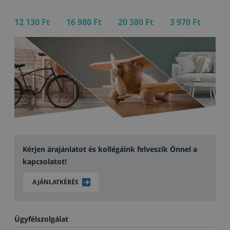
12 130 Ft
16 980 Ft
20 380 Ft
3 970 Ft
4 
Kérjen árajánlatot és kollégáink felveszik Önnel a
kapcsolatot!
AJÁNLATKÉRÉS
Ügyfélszolgálat