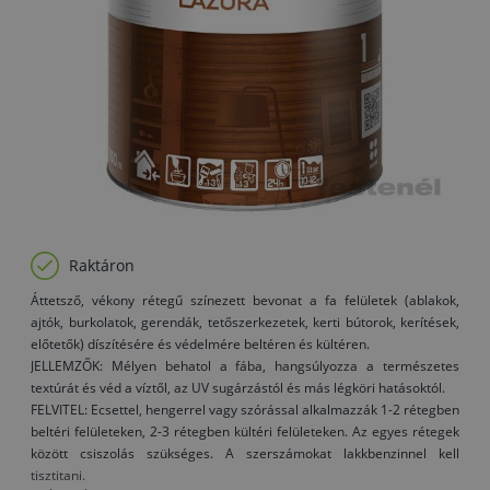
Raktáron
Áttetsző, vékony rétegű színezett bevonat a fa felületek (ablakok,
ajtók, burkolatok, gerendák, tetőszerkezetek, kerti bútorok, kerítések,
előtetők) díszítésére és védelmére beltéren és kültéren.
JELLEMZŐK: Mélyen behatol a fába, hangsúlyozza a természetes
textúrát és véd a víztől, az UV sugárzástól és más légköri hatásoktól.
FELVITEL: Ecsettel, hengerrel vagy szórással alkalmazzák 1-2 rétegben
beltéri felületeken, 2-3 rétegben kültéri felületeken. Az egyes rétegek
között csiszolás szükséges. A szerszámokat lakkbenzinnel kell
tisztitani.