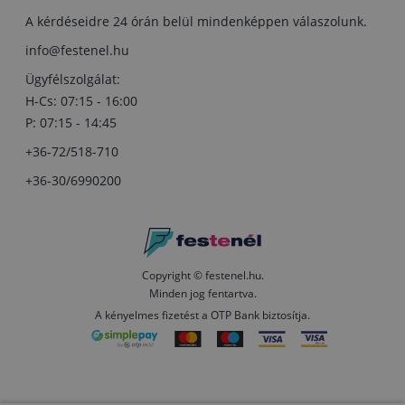
A kérdéseidre 24 órán belül mindenképpen válaszolunk.
info@festenel.hu
Ügyfélszolgálat:
H-Cs: 07:15 - 16:00
P: 07:15 - 14:45
+36-72/518-710
+36-30/6990200
Copyright © festenel.hu.
Minden jog fentartva.
A kényelmes fizetést a OTP Bank biztosítja.