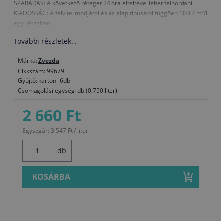
SZÁRADÁS: A következő réteget 24 óra elteltével lehet felhordani.
KIADÓSSÁG: A felvitel módjától és az alap típusától függően 10-12 m²/l
egy rétegben.
További részletek...
Márka:
Zvezda
Cikkszám: 99679
Gyűjtő: karton=6db
Csomagolási egység: db (0.750 liter)
2 660 Ft
Egységár: 3 547 Ft / liter
db
KOSÁRBA