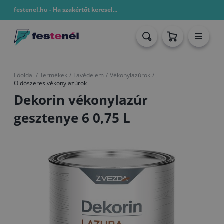
festenel.hu - Ha szakértőt keresel...
Főoldal
/
Termékek
/
Favédelem
/
Vékonylazúrok
/
Oldószeres vékonylazúrok
Dekorin vékonylazúr
gesztenye 6 0,75 L