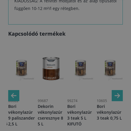
KIADÓSSÁG: A felvitel módjától és az alap típusától
függően 10-12 m²/l egy rétegben.
Kapcsolódó termékek
08822
99687
99274
10605
99
Bori
Dekorin
Bori
Bori
Bo
úr
vékonylazúr
vékonylazúr
vékonylazúr
vékonylazúr
vi
9 paliszander
cseresznye 8
3 teak 5 L
3 teak 0,75 L
vé
enyő
2,5 L
5 L
KIFUTÓ
10
0,