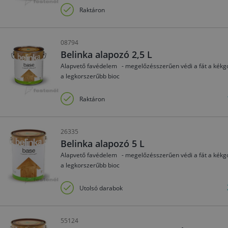
Raktáron
08794
Belinka alapozó 2,5 L
Alapvető favédelem - megelőzésszerűen védi a fát a kékg
a legkorszerűbb bioc
Raktáron
26335
Belinka alapozó 5 L
Alapvető favédelem - megelőzésszerűen védi a fát a kékg
a legkorszerűbb bioc
Utolsó darabok
55124