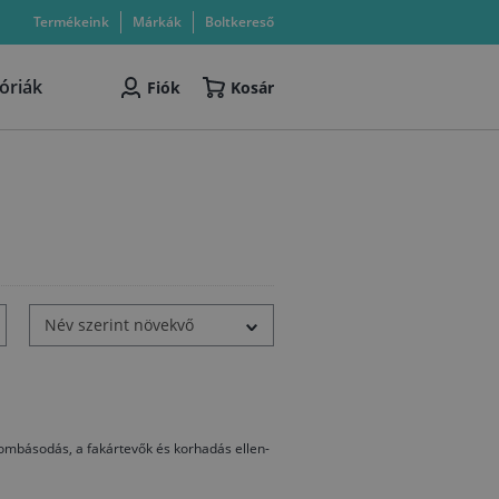
Termékeink
Márkák
Boltkereső
óriák
Fiók
Kosár
Név szerint növekvő
ombásodás, a fakártevők és korhadás ellen-