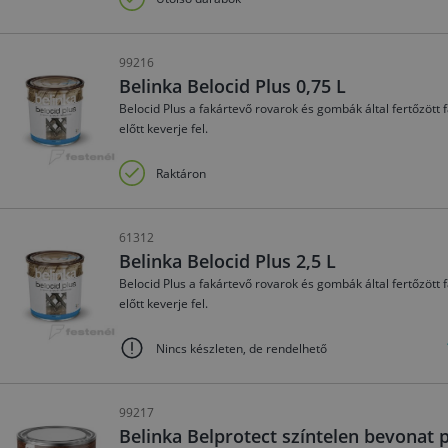
99216
Belinka Belocid Plus 0,75 L
Belocid Plus a fakártevő rovarok és gombák által fertőzött 
előtt keverje fel.
Raktáron
61312
Belinka Belocid Plus 2,5 L
Belocid Plus a fakártevő rovarok és gombák által fertőzött 
előtt keverje fel.
Nincs készleten, de rendelhető
99217
Belinka Belprotect színtelen bevonat p