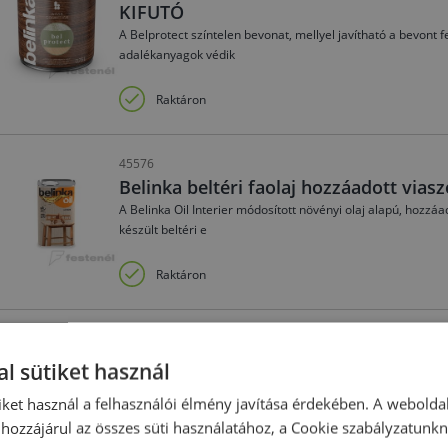
KIFUTÓ
A Belprotect színtelen bevonat, mellyel javítható a bevont f
adalékanyagok védik
Raktáron
45576
Belinka beltéri faolaj hozzáadott viasz
A Belinka Oil Interier módosított növényi olaj alapú, hozzáa
készült beltéri e
Raktáron
76518
Belinka decking oil 201 natúr 0,75 L
l sütiket használ
A Belinka Decking Oil kültéri, járható fafelületek és kerti
iket használ a felhasználói élmény javítása érdekében. A webolda
használható. Ellenálló
hozzájárul az összes süti használatához, a Cookie szabályzatunk