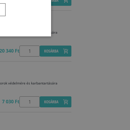
7 030 Ft
KOSÁRBA
 bútorok védelmére és karbantartására
20 340 Ft
KOSÁRBA
 bútorok védelmére és karbantartására
7 030 Ft
KOSÁRBA