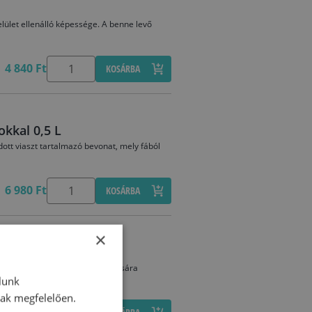
elület ellenálló képessége. A benne levő
4 840 Ft
KOSÁRBA
okkal 0,5 L
dott viaszt tartalmazó bevonat, mely fából
6 980 Ft
KOSÁRBA
×
 bútorok védelmére és karbantartására
lunk
nak megfelelően.