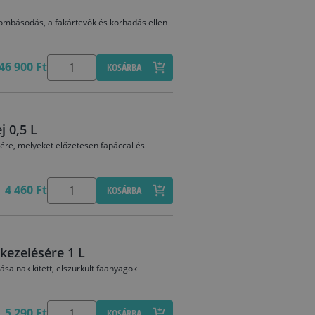
ombásodás, a fakártevők és korhadás ellen-
46 900 Ft
KOSÁRBA
j 0,5 L
mére, melyeket előzetesen fapáccal és
4 460 Ft
KOSÁRBA
kezelésére 1 L
sainak kitett, elszürkült faanyagok
5 290 Ft
KOSÁRBA