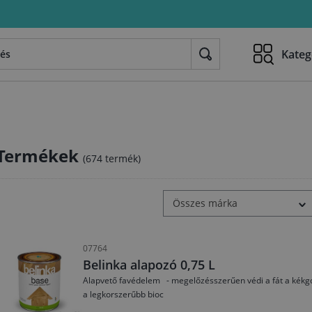
Kateg
Termékek
(674 termék)
Összes márka
07764
Belinka alapozó 0,75 L
Alapvető favédelem - megelőzésszerűen védi a fát a kékg
a legkorszerűbb bioc