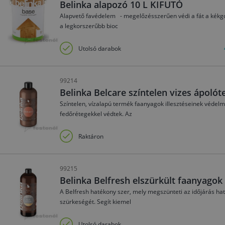
Belinka alapozó 10 L KIFUTÓ
Alapvető favédelem - megelőzésszerűen védi a fát a kékg
a legkorszerűbb bioc
Utolsó darabok
99214
Belinka Belcare színtelen vizes ápolóte
Színtelen, vízalapú termék faanyagok illesztéseinek védel
fedőrétegekkel védtek. Az
Raktáron
99215
Belinka Belfresh elszürkült faanyagok 
A Belfresh hatékony szer, mely megszünteti az időjárás hatá
szürkeségét. Segít kiemel
Utolsó darabok