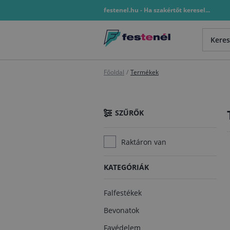
festenel.hu - Ha szakértőt keresel...
Főoldal
/
Termékek
SZŰRŐK
Raktáron van
KATEGÓRIÁK
Falfestékek
Bevonatok
Favédelem