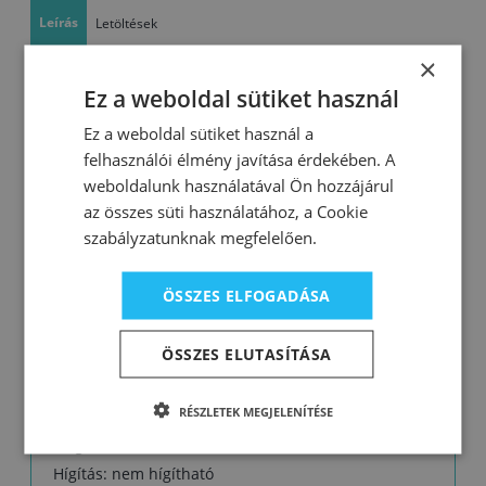
Leírás
Letöltések
×
A fa dekoratív és mély védelmére
Ez a weboldal sütiket használ
•hozzáadott természetes olajjal
Ez a weboldal sütiket használ a
•átlátszó, a faanyagba mélyen behatoló bevonat
felhasználói élmény javítása érdekében. A
•rugalmasság – a védőréteg nem repedezik és nem
weboldalunk használatával Ön hozzájárul
pattog le
az összes süti használatához, a Cookie
•egyszerű felhordás
szabályzatunknak megfelelően.
Felhasználás:
ÖSSZES ELFOGADÁSA
Használható köztes vagy fedőbevonatként
fafelületek védő- és díszítőrendszereihez bel- és
ÖSSZES ELUTASÍTÁSA
kültéren: burkolatok, falborítások és mennyezetek,
kerítések, stb.
RÉSZLETEK MEGJELENÍTÉSE
Kiadósság: 1 l egy rétegben 10 – 12 m2 felületre
elegendő
Hígítás: nem hígítható