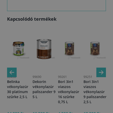
Kapcsolódó termékek
68436
99690
99261
99251
10
Belinka
Dekorin
Bori 3in1
Bori 3in1
Bo
úr
vékonylazúr
vékonylazúr
viaszos
viaszos
vé
30 platinum
paliszander 9
vékonylazúr
vékonylazúr
4 
szürke 2,5 L
5 L
16 szürke
9 paliszander
0,75 L
2,5 L