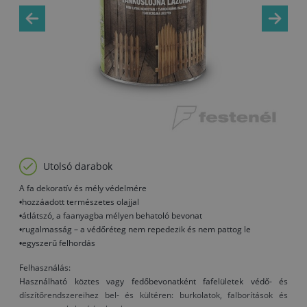
Utolsó darabok
A fa dekoratív és mély védelmére
•hozzáadott természetes olajjal
•átlátszó, a faanyagba mélyen behatoló bevonat
•rugalmasság – a védőréteg nem repedezik és nem pattog le
•egyszerű felhordás
Felhasználás:
Használható köztes vagy fedőbevonatként fafelületek védő- és
díszítőrendszereihez bel- és kültéren: burkolatok, falborítások és