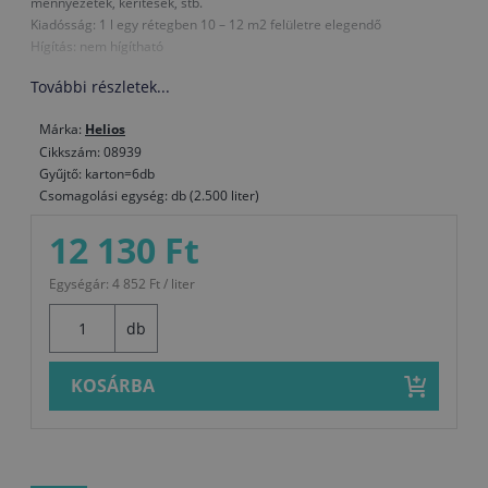
mennyezetek, kerítések, stb.
Kiadósság: 1 l egy rétegben 10 – 12 m2 felületre elegendő
Hígítás: nem hígítható
További részletek...
Márka:
Helios
Cikkszám: 08939
Gyűjtő: karton=6db
Csomagolási egység: db (2.500 liter)
12 130 Ft
Egységár: 4 852 Ft / liter
db
KOSÁRBA