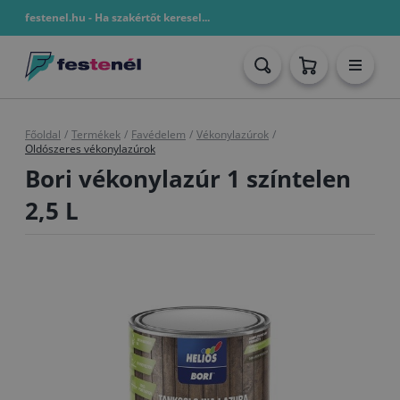
festenel.hu - Ha szakértőt keresel...
Főoldal
/
Termékek
/
Favédelem
/
Vékonylazúrok
/
Oldószeres vékonylazúrok
Bori vékonylazúr 1 színtelen
2,5 L