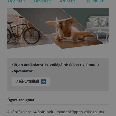
14 230 Ft
16 980 Ft
4 590 Ft
12 390 Ft
12
Kérjen árajánlatot és kollégáink felveszik Önnel a
kapcsolatot!
AJÁNLATKÉRÉS
Ügyfélszolgálat
A kérdéseidre 24 órán belül mindenképpen válaszolunk.