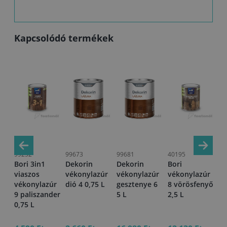
Kapcsolódó termékek
99252
99673
99681
40195
99
Bori 3in1
Dekorin
Dekorin
Bori
Bo
úr
viaszos
vékonylazúr
vékonylazúr
vékonylazúr
vi
en
vékonylazúr
dió 4 0,75 L
gesztenye 6
8 vörösfenyő
vé
9 paliszander
5 L
2,5 L
17
0,75 L
2,