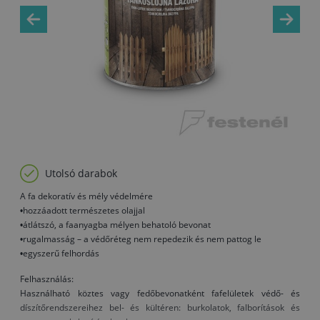
Utolsó darabok
A fa dekoratív és mély védelmére
•hozzáadott természetes olajjal
•átlátszó, a faanyagba mélyen behatoló bevonat
•rugalmasság – a védőréteg nem repedezik és nem pattog le
•egyszerű felhordás
Felhasználás:
Használható köztes vagy fedőbevonatként fafelületek védő- és
díszítőrendszereihez bel- és kültéren: burkolatok, falborítások és