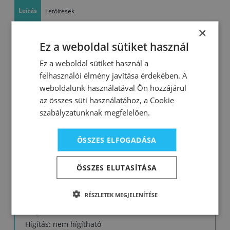
Leírás
Letöltések
×
A fa dekoratív és mély védelmére
Ez a weboldal sütiket használ
•hozzáadott természetes olajjal
Ez a weboldal sütiket használ a
•átlátszó, a faanyagba mélyen behatoló bevonat
felhasználói élmény javítása érdekében. A
•rugalmasság – a védőréteg nem repedezik és nem
weboldalunk használatával Ön hozzájárul
pattog le
az összes süti használatához, a Cookie
•egyszerű felhordás
szabályzatunknak megfelelően.
Felhasználás:
ÖSSZES ELFOGADÁSA
Használható köztes vagy fedőbevonatként
fafelületek védő- és díszítőrendszereihez bel- és
ÖSSZES ELUTASÍTÁSA
kültéren: burkolatok, falborítások és mennyezetek,
kerítések, stb.
RÉSZLETEK MEGJELENÍTÉSE
Kiadósság: 1 l egy rétegben 10 – 12 m2 felületre
elegendő
Hígítás: nem hígítható