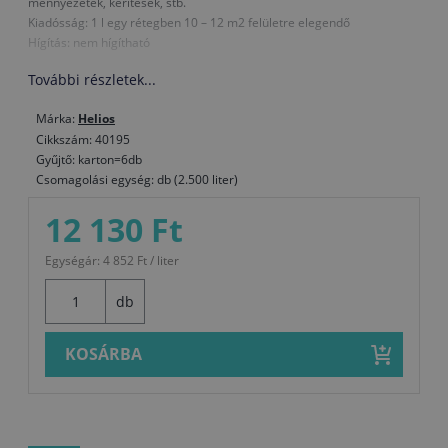
mennyezetek, kerítések, stb.
Kiadósság: 1 l egy rétegben 10 – 12 m2 felületre elegendő
Hígítás: nem hígítható
További részletek...
Márka:
Helios
Cikkszám: 40195
Gyűjtő: karton=6db
Csomagolási egység: db (2.500 liter)
12 130 Ft
Egységár: 4 852 Ft / liter
db
KOSÁRBA