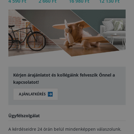
4 590 Ft
2 660 Ft
16 980 Ft
12 130 Ft
12
Kérjen árajánlatot és kollégáink felveszik Önnel a
kapcsolatot!
AJÁNLATKÉRÉS
Ügyfélszolgálat
A kérdéseidre 24 órán belül mindenképpen válaszolunk.