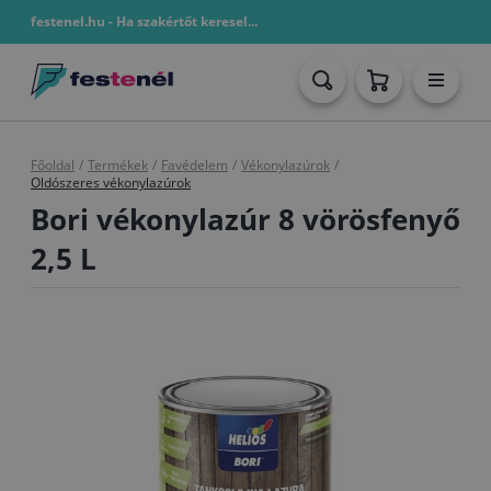
festenel.hu - Ha szakértőt keresel...
Főoldal
/
Termékek
/
Favédelem
/
Vékonylazúrok
/
Oldószeres vékonylazúrok
Bori vékonylazúr 8 vörösfenyő
2,5 L