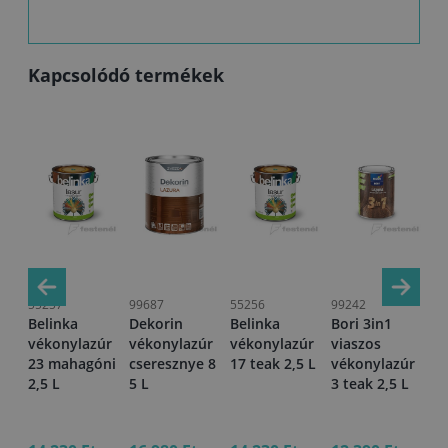
Kapcsolódó termékek
55257
99687
55256
99242
57
Belinka
Dekorin
Belinka
Bori 3in1
Be
úr
vékonylazúr
vékonylazúr
vékonylazúr
viaszos
vé
 L
23 mahagóni
cseresznye 8
17 teak 2,5 L
vékonylazúr
12
2,5 L
5 L
3 teak 2,5 L
2,