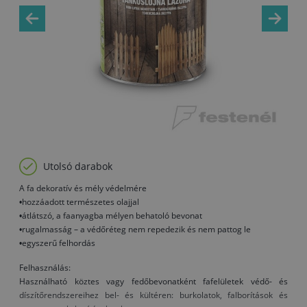
Utolsó darabok
A fa dekoratív és mély védelmére
•hozzáadott természetes olajjal
•átlátszó, a faanyagba mélyen behatoló bevonat
•rugalmasság – a védőréteg nem repedezik és nem pattog le
•egyszerű felhordás
Felhasználás:
Használható köztes vagy fedőbevonatként fafelületek védő- és
díszítőrendszereihez bel- és kültéren: burkolatok, falborítások és