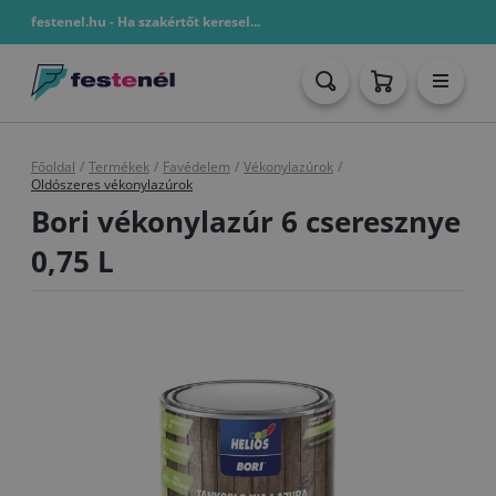
festenel.hu - Ha szakértőt keresel...
Főoldal
/
Termékek
/
Favédelem
/
Vékonylazúrok
/
Oldószeres vékonylazúrok
Bori vékonylazúr 6 cseresznye
0,75 L