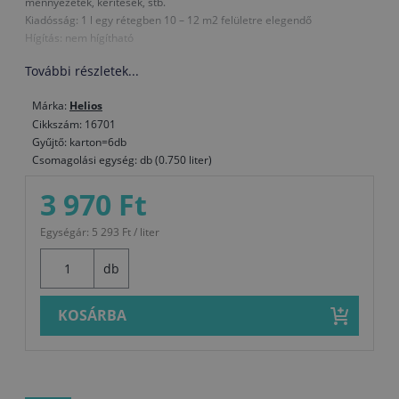
mennyezetek, kerítések, stb.
Kiadósság: 1 l egy rétegben 10 – 12 m2 felületre elegendő
Hígítás: nem hígítható
További részletek...
Márka:
Helios
Cikkszám: 16701
Gyűjtő: karton=6db
Csomagolási egység: db (0.750 liter)
3 970 Ft
Egységár: 5 293 Ft / liter
db
KOSÁRBA