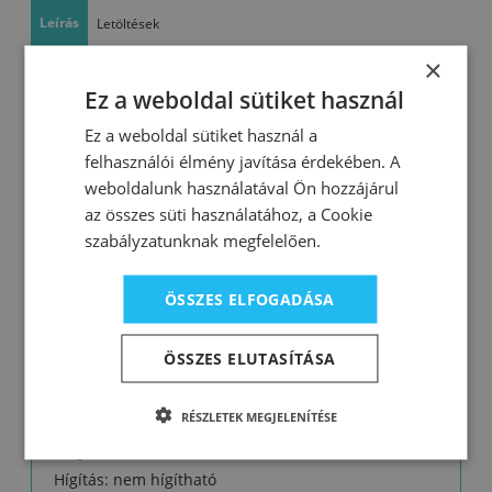
Leírás
Letöltések
×
A fa dekoratív és mély védelmére
Ez a weboldal sütiket használ
•hozzáadott természetes olajjal
Ez a weboldal sütiket használ a
•átlátszó, a faanyagba mélyen behatoló bevonat
felhasználói élmény javítása érdekében. A
•rugalmasság – a védőréteg nem repedezik és nem
weboldalunk használatával Ön hozzájárul
pattog le
az összes süti használatához, a Cookie
•egyszerű felhordás
szabályzatunknak megfelelően.
Felhasználás:
ÖSSZES ELFOGADÁSA
Használható köztes vagy fedőbevonatként
fafelületek védő- és díszítőrendszereihez bel- és
ÖSSZES ELUTASÍTÁSA
kültéren: burkolatok, falborítások és mennyezetek,
kerítések, stb.
RÉSZLETEK MEGJELENÍTÉSE
Kiadósság: 1 l egy rétegben 10 – 12 m2 felületre
elegendő
Hígítás: nem hígítható