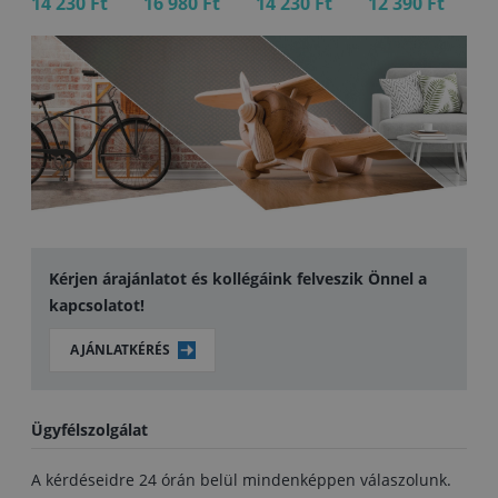
14 230 Ft
16 980 Ft
14 230 Ft
12 390 Ft
14
Kérjen árajánlatot és kollégáink felveszik Önnel a
kapcsolatot!
AJÁNLATKÉRÉS
Ügyfélszolgálat
A kérdéseidre 24 órán belül mindenképpen válaszolunk.