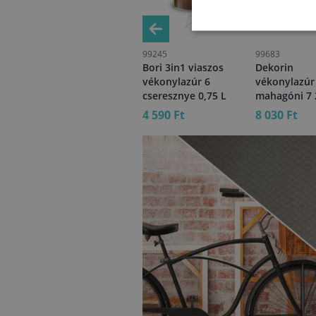
45553
99245
99683
Belinka vékonylazúr
Bori 3in1 viaszos
Dekorin
18 piros 2,5 L
vékonylazúr 6
vékonylazúr
KIFUTÓ
cseresznye 0,75 L
mahagóni 7 
13 170 Ft
4 590 Ft
8 030 Ft