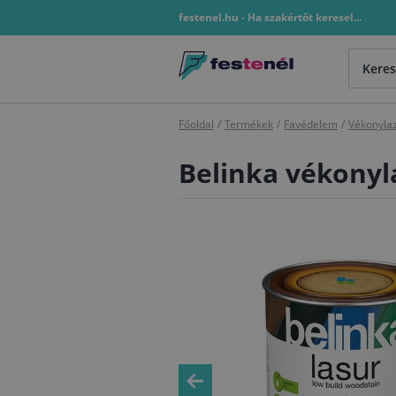
festenel.hu - Ha szakértőt keresel...
Főoldal
/
Termékek
/
Favédelem
/
Vékonyla
Belinka vékonyla