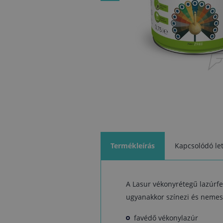
Termékleírás
Kapcsolódó let
A Lasur vékonyrétegű lazúrfes
ugyanakkor színezi és nemesí
favédő vékonylazúr