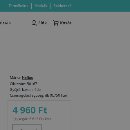
Termékeink
Márkák
Boltkereső
óriák
Fiók
Kosár
Márka:
Helios
Cikkszám: 50167
Gyűjtő: karton=6db
Csomagolási egység: db (0.750 liter)
4 960 Ft
Egységár: 6 613 Ft / liter