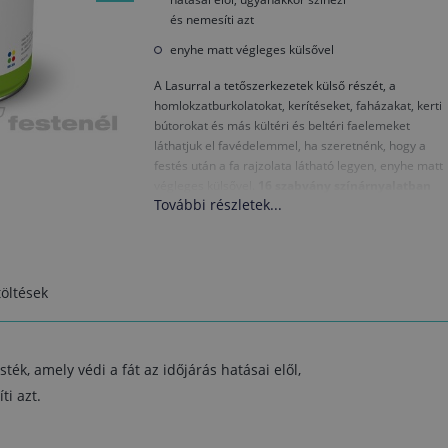
és nemesíti azt
enyhe matt végleges külsővel
A Lasurral a tetőszerkezetek külső részét, a
homlokzatburkolatokat, kerítéseket, faházakat, kerti
bútorokat és más kültéri és beltéri faelemeket
láthatjuk el favédelemmel, ha szeretnénk, hogy a
festés után a fa rajzolata látható legyen, enyhe matt
végleges külsővel.
16 szabvány színárnyalatban
További részletek...
gyártjuk.
Ha a faanyag az időjárás hatásainak lesz kitéve vagy
nedves helyiségben kap helyet, a Lasur felvitele előtt
a
Base
termékkel impregnáljuk. A színtelen Lasur
nem alkalmas kültéri favédelemre. Ha szeretnénk
öltések
megőrizni az időjárás hatásainak kitett faelemek
természetes külsejét, a
Toplasur uv plus
termékkel
védőkezeljük.
ték, amely védi a fát az időjárás hatásai elől,
ti azt.