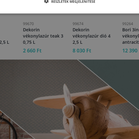
RÉSZLETEK MEGJELENÍTÉSE
99670
99674
99264
Dekorin
Dekorin
Bori 3i
vékonylazúr teak 3
vékonylazúr dió 4
vékonyl
2,5 L
0,75 L
2,5 L
antracit
2 660 Ft
8 030 Ft
12 390 