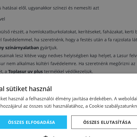
s hatásai elől, ugyanakkor színezi és nemesíti azt
vel
külső részét, a homlokzatburkolatokat, kerítéseket, faházakat, kerti 
el favédelemmel, ha szeretnénk, hogy a festés után a fa rajzolata l
ny színárnyalatban
gyártjuk.
sainak lesz kitéve vagy nedves helyiségben kap helyet, a Lasur felvi
sur nem alkalmas kültéri favédelemre. Ha szeretnénk megőrizni az i
t, a
Toplasur uv plus
termékkel védőkezeljük.
l sütiket használ
iket használ a felhasználói élmény javítása érdekében. A webolda
hozzájárul az összes süti használatához, a Cookie szabályzatunk
ÖSSZES ELFOGADÁSA
ÖSSZES ELUTASÍTÁSA