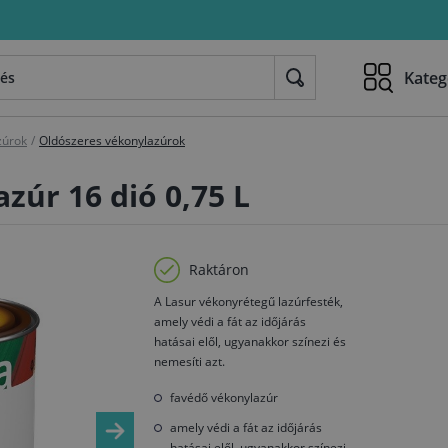
Kateg
zúrok
/
Oldószeres vékonylazúrok
zúr 16 dió 0,75 L
Raktáron
A Lasur vékonyrétegű lazúrfesték,
amely védi a fát az időjárás
hatásai elől, ugyanakkor színezi és
nemesíti azt.
favédő vékonylazúr
amely védi a fát az időjárás
hatásai elől, ugyanakkor színezi