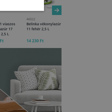
46022
99677
992
n1 viaszos
Belinka vékonylazúr
Dekorin
Bor
azúr 17
11 fehér 2,5 L
vékonylazúr ében 5
vé
 2,5 L
2,5 L
pal
Ft
14 230 Ft
8 030 Ft
12