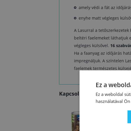
amely védi a fát az időjárá
enyhe matt végleges külső
A Lasurral a tetőszerkezetek 
beltéri faelemeket láthatjuk 
végleges külsővel.
16 szabvá
Ha a faanyag az időjárás hatá
impregnáljuk. A színtelen La
faelemek természetes külsejé
Ez a webolda
Kapcsolódó termékek
Ez a weboldal süt
használatával Ön 