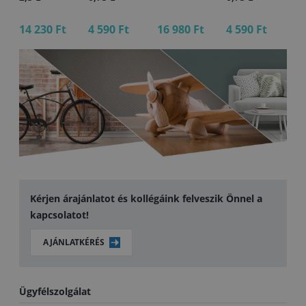
14 230 Ft
4 590 Ft
16 980 Ft
4 590 Ft
12
Kérjen árajánlatot és kollégáink felveszik Önnel a
kapcsolatot!
AJÁNLATKÉRÉS
Ügyfélszolgálat