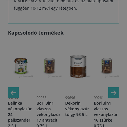
KIADÓSSÁG: A felvitel módjától és az alap típusától
függően 10-12 m²/l egy rétegben.
Kapcsolódó termékek
55258
99263
99696
99261
56
Belinka
Bori 3in1
Dekorin
Bori 3in1
Bo
úr
vékonylazúr
viaszos
vékonylazúr
viaszos
vé
er
24
vékonylazúr
tölgy 93 5 L
vékonylazúr
12
paliszander
17 antracit
16 szürke
2,
2,5 L
0,75 L
0,75 L