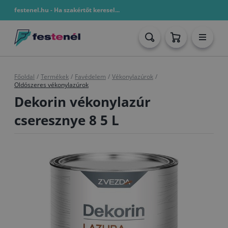
festenel.hu - Ha szakértőt keresel...
Főoldal
/
Termékek
/
Favédelem
/
Vékonylazúrok
/
Oldószeres vékonylazúrok
Dekorin vékonylazúr
cseresznye 8 5 L