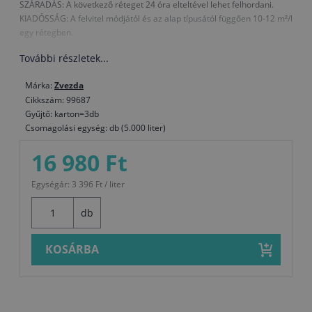
SZÁRADÁS: A következő réteget 24 óra elteltével lehet felhordani.
KIADÓSSÁG: A felvitel módjától és az alap típusától függően 10-12 m²/l
egy rétegben.
További részletek...
Márka:
Zvezda
Cikkszám: 99687
Gyűjtő: karton=3db
Csomagolási egység: db (5.000 liter)
16 980 Ft
Egységár: 3 396 Ft / liter
db
KOSÁRBA