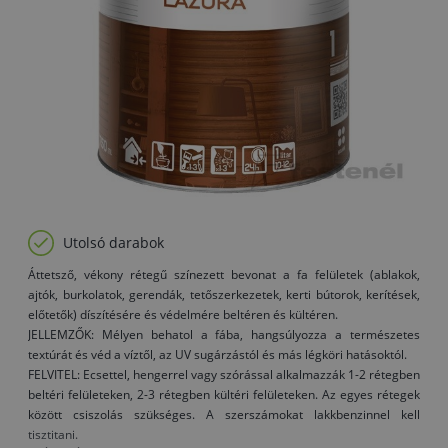
Utolsó darabok
Áttetsző, vékony rétegű színezett bevonat a fa felületek (ablakok,
ajtók, burkolatok, gerendák, tetőszerkezetek, kerti bútorok, kerítések,
előtetők) díszítésére és védelmére beltéren és kültéren.
JELLEMZŐK: Mélyen behatol a fába, hangsúlyozza a természetes
textúrát és véd a víztől, az UV sugárzástól és más légköri hatásoktól.
FELVITEL: Ecsettel, hengerrel vagy szórással alkalmazzák 1-2 rétegben
beltéri felületeken, 2-3 rétegben kültéri felületeken. Az egyes rétegek
között csiszolás szükséges. A szerszámokat lakkbenzinnel kell
tisztitani.