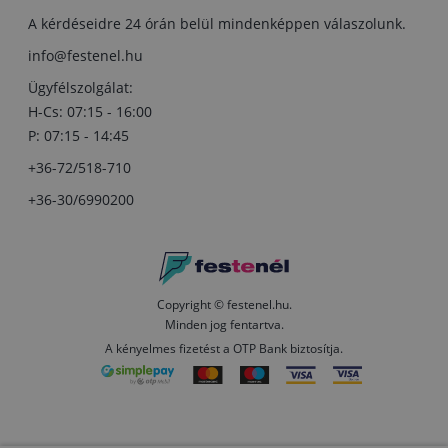
A kérdéseidre 24 órán belül mindenképpen válaszolunk.
info@festenel.hu
Ügyfélszolgálat:
H-Cs: 07:15 - 16:00
P: 07:15 - 14:45
+36-72/518-710
+36-30/6990200
Copyright © festenel.hu.
Minden jog fentartva.
A kényelmes fizetést a OTP Bank biztosítja.