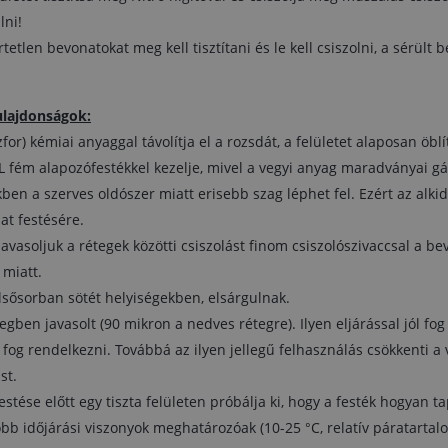
megjelenés miatt.
lni!
- Az alkid bevonatok idővel, elsősorban sötét
tetlen bevonatokat meg kell tisztítani és le kell csiszolni, a sérült b
helyiségekben, elsárgulnak.
- A felhordás több vékony rétegben javasolt (90
mikron a nedves rétegre). Ilyen eljárással jól fog
száradni a felület és jó mechanikai tulajdonságokkal
ulajdonságok:
fog rendelkezni. Továbbá az ilyen jellegű felhasználá
r) kémiai anyaggal távolítja el a rozsdát, a felületet alaposan öblít
csökkenti a világos színek esetén az idő múlásával
ém alapozófestékkel kezelje, mivel a vegyi anyag maradványai gát
megjelenő sárgulást.
- *Réz és alumínium felület festése előtt egy tiszta
ekben a szerves oldószer miatt erisebb szag léphet fel. Ezért az alk
felületen próbálja ki, hogy a festék hogyan tapad.
at festésére.
- Száradáshoz a legmegfelelőbb időjárási viszonyok
avasoljuk a rétegek közötti csiszolást finom csiszolószivaccsal a b
meghatározóak (10-25 °C, relatív páratartalom 75%
 miatt.
alatt)
- Száradás közben a felületet ne tegyük ki közvetlen
elsősorban sötét helyiségekben, elsárgulnak.
napsütésnek és túl melegnek.
gben javasolt (90 mikron a nedves rétegre). Ilyen eljárással jól fog 
og rendelkezni. Továbbá az ilyen jellegű felhasználás csökkenti a 
st.
estése előtt egy tiszta felületen próbálja ki, hogy a festék hogyan t
bb időjárási viszonyok meghatározóak (10-25 °C, relatív páratartal