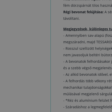
fém dörzspárnát tilos haszná
Régi bevonat felújítása:
A sér
távolítani.
Megjegyzések, különleges t
- Amennyiben sav-alapú (foszfo
megszáradni, majd TESSAROL f
- Rosszul szellizött helyiség
nem javasoljuk beltéri bútorz
- A bevonatok felhordásakor j
és a szebb végső megjelenés
- Az alkid bevonatok idővel, 
- A felhordás több vékony réte
mechanikai tulajdonságokkal f
múlásával megjelenő sárgulá
- *Réz és alumínium felület f
- Száradáshoz a legmegfelelő