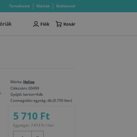
Termékeink
Márkák
Boltkereső
óriák
Fiók
Kosár
Márka:
Helios
Cikkszám: 00499
,
Gyűjtő: karton=6db
Csomagolási egység: db (0.750 liter)
5 710 Ft
Egységár: 7 613 Ft / liter