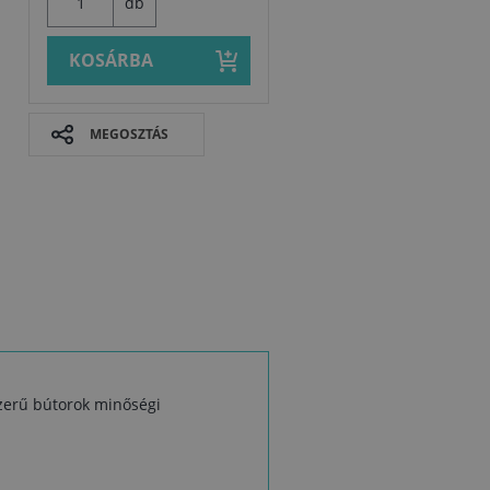
db
KOSÁRBA
MEGOSZTÁS
a
yszerű bútorok minőségi
Biztonságtec