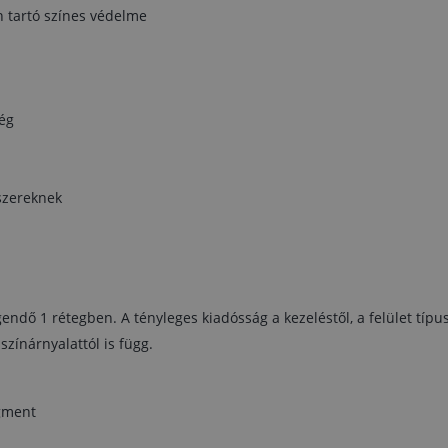
Hígítás:
n tartó színes védelme
Ha szükséges, 2%-ig TESSAROL hígítóval
Eszközök tisztítása:
Közvetlenül a használat után TESSAROL hígítóval
ég
Felület előkészítése:
Fafelület:
A nedvességtartalom nyitvatermőknél ne
haladhatja meg a 15%-ot, lombhullató fáknál pedig a
12%-ot. A száraz felületet csiszolja és tisztítsa meg, 
ószereknek
viaszt, gyantát vagy zsiradékot Nitro hígítóval
távolítsa el.
Vas- és acélfelületek:
A rozsdát dörzsölje le, a
zsiradékot és egyéb szennyeződéseket pedig Nitro
hígítóval tisztítsa le.
Horganyzott fémlemez, kemény PVC:
A felszínt
gendő 1 rétegben. A tényleges kiadósság a kezeléstől, a felület típus
tisztítsa meg víz (10 l), ammónium-klorid
színárnyalattól is függ.
(ammóniaoldat, 0,5 l) és tisztítószer (egy kupak)
keverékével, majd műszálas csiszolóvászonnal
csiszolja meg. A csiszolás után visszamaradt
részecskéket alaposan tisztítsa le vízzel. Drótkefét
igment
vagy fém dörzspárnát tilos használni!
Tűzi horganyzott fémlemez:
A felületet finom