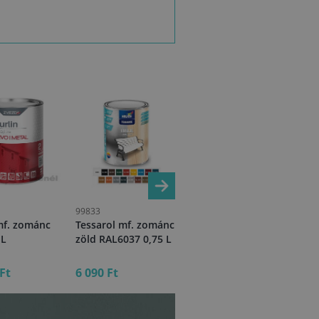
99833
101822
994
mf. zománc
Tessarol mf. zománc
Tessarol mf. zománc
Du
 L
zöld RAL6037 0,75 L
antracit RAL7016 0,2
feh
L
L
Ft
6 090 Ft
1 850 Ft
3 