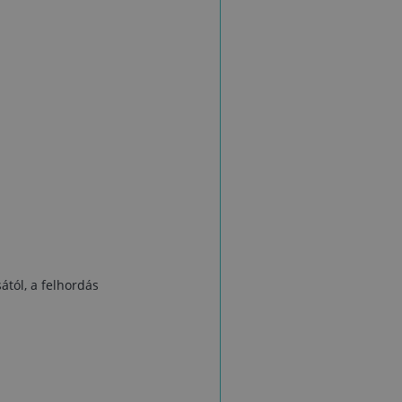
Termékleírás
Biztonságtec
m
a
ától, a felhordás