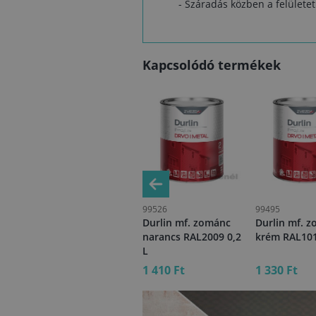
- Száradás közben a felülete
Kapcsolódó termékek
99520
99526
99495
ánc
Durlin mf. zománc
Durlin mf. zománc
Durlin mf. 
75
ezüst RAL9006 0,2 L
narancs RAL2009 0,2
krém RAL101
L
1 330 Ft
1 410 Ft
1 330 Ft