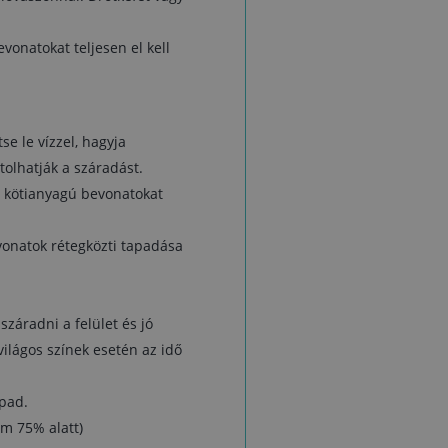
evonatokat teljesen el kell
s
se le vízzel, hagyja
olhatják a száradást.
id kötianyagú bevonatokat
evonatok rétegközti tapadása
száradni a felület és jó
világos színek esetén az idő
apad.
om 75% alatt)