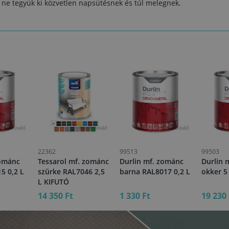
t ne tegyük ki közvetlen napsütésnek és túl melegnek.
22362
99513
99503
zománc
Tessarol mf. zománc
Durlin mf. zománc
Durlin 
5 0,2 L
szürke RAL7046 2,5
barna RAL8017 0,2 L
okker 5
L KIFUTÓ
14 350 Ft
1 330 Ft
19 230 