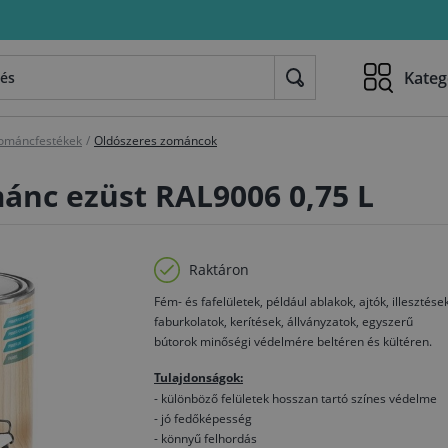
Kateg
ománcfestékek
/
Oldószeres zománcok
mánc ezüst RAL9006 0,75 L
Raktáron
Fém- és fafelületek, például ablakok, ajtók, illesztések
faburkolatok, kerítések, állványzatok, egyszerű
bútorok minőségi védelmére beltéren és kültéren.
Tulajdonságok:
- különböző felületek hosszan tartó színes védelme
- jó fedőképesség
- könnyű felhordás