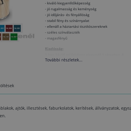
- kiváló kiegyenlítőképesség
- jó rugalmasság és keménység
- jó időjárás- és fényállóság
- stabil fény és színárnyalat
- ellenáll a háztartási tisztítószereknek
- széles színválaszték
- magasfényű
Kiadósság:
1 liter 14–16 m² felületre elegendő 1 rétegben. A
További részletek...
tényleges kiadósság a kezeléstől, a felület típusától, 
felhordás minőségétől és a kiválasztott
színárnyalattól is függ.
Összetétel:
öltések
alkid kötőanyag, oldószer, pigment
Száradás
(T= +20 °C, rel. páratartalom 65%):
Porszáraz kb. 5 óra múlva, 6 - 8 óra múlva érintésre
blakok, ajtók, illesztések, faburkolatok, kerítések, állványzatok, eg
száraz, 24 óra elteltével újrakenhető. Alacsonyabb
en.
hőmérsékleten és magasabb relatív páratartalom
mellett a szárítási idő meghosszabbodik