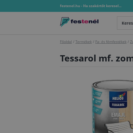
festenel.hu - Ha szakértőt keresel...
Főoldal
/
Termékek
/
Fa- és fémfestékek
/
Z
Tessarol mf. zo