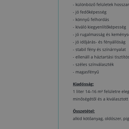
- különböző felületek hossza
- jó fedőképesség
- könnyű felhordás
- kiváló kiegyenlítőképesség
- jó rugalmasság és keménys
- jó időjárás- és fényállóság
- stabil fény és színárnyalat
- ellenáll a háztartási tisztít
- széles színválaszték
- magasfényű
Kiadósság:
1 liter 14–16 m² felületre ele
minőségétől és a kiválasztott 
Összetétel:
alkid kötőanyag, oldószer, p