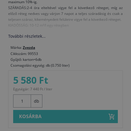
maximum 10%-ig.
SZÁRADÁS:2-4 óra elteltével vigye fel a következő réteget, míg az
előző réteg nedves vagy várjon 7 napot a teljes száradásig és csak a
teljesen száraz, kikeményedett felületre vigye fel a következő réteget.
KIADÓSSÁG: 10-12 m²/l egy rétegben
További részletek...
Márka:
Zvezda
Cikkszám: 99553
Gyűjtő: karton=6db
Csomagolási egység: db (0.750 liter)
5 580 Ft
Egységár: 7 440 Ft / liter
db
KOSÁRBA