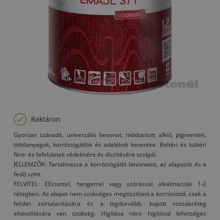
Raktáron
Gyorsan száradó, univerzális bevonat, módosított alkid, pigmentek,
töltőanyagok, korróziógátlók és adalékok keveréke. Beltéri és kültéri
fém- és fafelületek védelmére és díszítésére szolgál.
JELLEMZŐK: Tartalmazza a korróziógátló bevonatot, az alapozót és a
fedő színt.
FELVITEL: EEcsettel, hengerrel vagy szórással alkalmazzák 1-2
rétegben. Az alapot nem szükséges megtisztítani a korróziótól, csak a
felület zsírtalanítására és a legdurvább, kopott rozsdaréteg
eltávolítására van szükség. Hígítása nitro hígítóval lehetséges