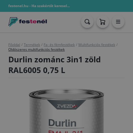
festenel.hu - Ha szakértőt keresel...
Főoldal
/
Termékek
/
Fa- és fémfestékek
/
Multifunkciós festékek
/
Oldószeres multifunkciós festékek
Durlin zománc 3in1 zöld
RAL6005 0,75 L