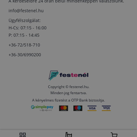
A kérdéseidre 24 órán belül mindenképpen válaszolunk.
info@festenel.hu
Ügyfélszolgálat:
H-Cs: 07:15 - 16:00
P: 07:15 - 14:45
+36-72/518-710
+36-30/6990200
Copyright © festenel.hu.
Minden jog fentartva.
A kényelmes fizetést a OTP Bank biztosítja.