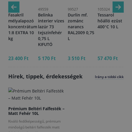
99995
49559
99527
105324
99
f.
Fasakril
Belinka
Durlin mf.
Tessarol
Fa
mélyalapozó
interier vizes
zománc
hőálló ezüst
sz
koncentrátum
lazúr 73
narancs
400°C 10 L
sz
,75
1:8 EXTRA 10
tejszínfehér
RAL2009 0,75
va
kg
0,75 L
L
ka
KIFUTÓ
mm
kg
23 400 Ft
5 170 Ft
3 510 Ft
57 470 Ft
21
Hírek, tippek, érdekességek
Irány a többi cikk
Prémium Beltéri Falfesték –
Matt Fehér 10L
Kiváló fedőképességű, prémium
minőségű beltéri falfesték matt