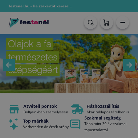
festenel.hu - Ha szakértőt keresel...
Átvételi pontok
Házhozszállítás
Boltjainkban személyesen
Akár raklapos tételben is
Szakmai segítség
Top márkák
Több mint 30 év szakmai
Verhetetlen ár-érték arány
tapasztalattal