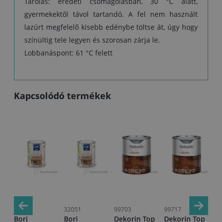
Tárolás: eredeti csomagolásban, 30 °C alatt,
gyermekektől távol tartandó. A fel nem használt
lazúrt megfelelő kisebb edénybe töltse át, úgy hogy
színültig tele legyen és szorosan zárja le.
Lobbanáspont: 61 °C felett
Kapcsolódó termékek
28867
32051
99703
99717
15
p
Bori
Bori
Dekorin Top
Dekorin Top
Be