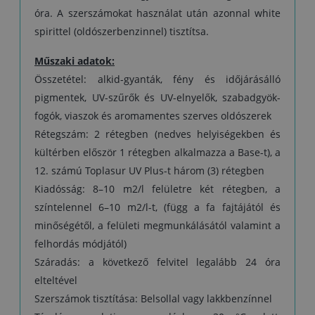
óra. A szerszámokat használat után azonnal white
spirittel (oldószerbenzinnel) tisztítsa.
Műszaki adatok:
Összetétel: alkid-gyanták, fény és időjárásálló
pigmentek, UV-szűrők és UV-elnyelők, szabadgyök-
fogók, viaszok és aromamentes szerves oldószerek
Rétegszám: 2 rétegben (nedves helyiségekben és
kültérben először 1 rétegben alkalmazza a Base-t), a
12. számú Toplasur UV Plus-t három (3) rétegben
Kiadósság: 8–10 m2/l felületre két rétegben, a
színtelennel 6–10 m2/l-t, (függ a fa fajtájától és
minőségétől, a felületi megmunkálásától valamint a
felhordás módjától)
Száradás: a következő felvitel legalább 24 óra
elteltével
Szerszámok tisztítása: Belsollal vagy lakkbenzínnel