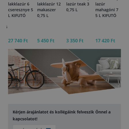
lakklazúr 6
lakklazúr 12
lazúr teak 3
lazúr
La
cseresznye 5
makaszer
0,75 L
mahagóni 7
Pl
r
L KIFUTÓ
0,75 L
5 L KIFUTÓ
va
12
enyő
5 
27 740 Ft
5 450 Ft
3 350 Ft
17 420 Ft
31
Kérjen árajánlatot és kollégáink felveszik Önnel a
kapcsolatot!