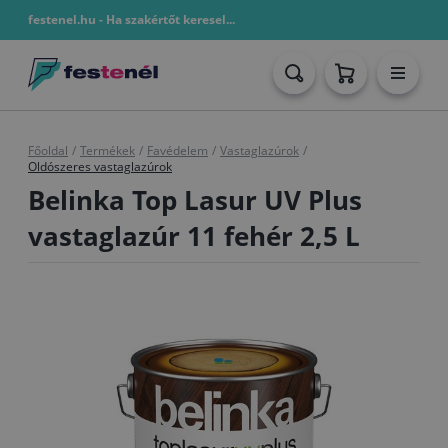
festenel.hu - Ha szakértőt keresel...
Főoldal
/
Termékek
/
Favédelem
/
Vastaglazúrok
/
Oldószeres vastaglazúrok
Belinka Top Lasur UV Plus
vastaglazúr 11 fehér 2,5 L