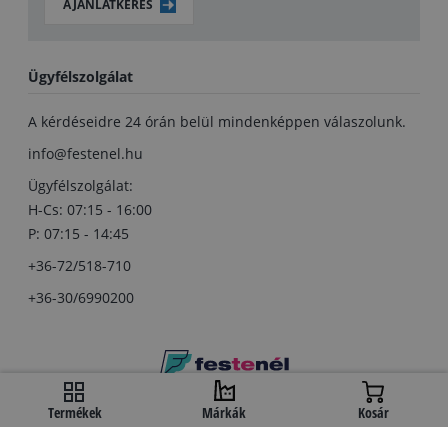
AJÁNLATKÉRÉS
Ügyfélszolgálat
A kérdéseidre 24 órán belül mindenképpen válaszolunk.
info@festenel.hu
Ügyfélszolgálat:
H-Cs: 07:15 - 16:00
P: 07:15 - 14:45
+36-72/518-710
+36-30/6990200
Copyright © festenel.hu.
Termékek
Márkák
Kosár
Minden jog fentartva.
A kényelmes fizetést a OTP Bank biztosítja.