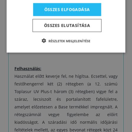
Figyelmeztetés: A színtelen, 12. számú Toplasur
ÖSSZES ELFOGADÁSA
UV Plus nem alkalmas utolsó bevonatrétegként a
sötét színű lazúrokra, vagy a sötétebb
ÖSSZES ELUTASÍTÁSA
színárnyalatú fafajtákra, mivel a különleges UV-
szűrők és elnyelők tejszerű külsőt adhatnak a
RÉSZLETEK MEGJELENÍTÉSE
felületnek.
Felhasználás:
Használat előtt keverje fel, ne hígítsa. Ecsettel, vagy
festőhengerrel két (2) rétegben (a 12. számú
Toplasur UV Plus-t három (3) rétegben) vigye fel a
száraz, lecsiszolt és portalanított fafelületre,
amelyet előzetesen a Base termékkel impregnált. A
rétegszámnál vegye figyelembe az előírt
kiadósságot. A száradási idő normális időjárási
feltételek mellett, az egyes bevonat rétegek közt 24