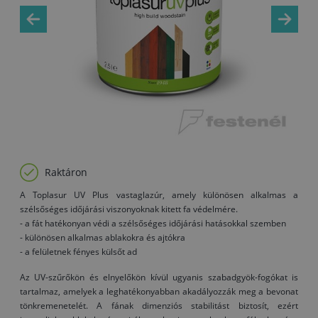
Raktáron
A Toplasur UV Plus vastaglazúr, amely különösen alkalmas a
szélsőséges időjárási viszonyoknak kitett fa védelmére.
- a fát hatékonyan védi a szélsőséges időjárási hatásokkal szemben
- különösen alkalmas ablakokra és ajtókra
- a felületnek fényes külsőt ad
Az UV-szűrőkön és elnyelőkön kívül ugyanis szabadgyök-fogókat is
tartalmaz, amelyek a leghatékonyabban akadályozzák meg a bevonat
tönkremenetelét. A fának dimenziós stabilitást biztosít, ezért