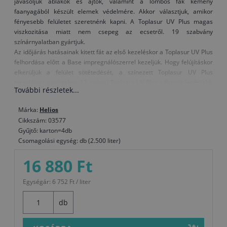
javasoljuk ablakok és ajtók, valamint a lombos fák kemény
faanyagából készült elemek védelmére. Akkor választjuk, amikor
fényesebb felületet szeretnénk kapni. A Toplasur UV Plus magas
viszkozitása miatt nem csepeg az ecsetről. 19 szabvány
színárnyalatban gyártjuk.
Az időjárás hatásainak kitett fát az első kezeléskor a Toplasur UV Plus
felhordása előtt a Base impregnálószerrel kezeljük. Hogy felújításkor
elkerüljük a felület sötétedését, a színezett Toplasur UV Plus
termékhez a színtelen, 12. számú Toplasur UV Plus adhatjuk legfeljebb
További részletek...
azonos mennyiségben és az így kapott keveréket visszük fel a
felületre.
Márka:
Helios
Amikor kerti bútort festünk vagy mechanikai igénybevételnek kitett
Cikkszám: 03577
faelemeket, az igénybevétel előtt egy héten keresztül hagyjuk
Gyűjtő: karton=4db
száradni.
Csomagolási egység: db (2.500 liter)
Figyelmeztetés: A színtelen, 12. számú Toplasur UV Plus nem
16 880 Ft
alkalmas utolsó bevonatrétegként a sötét színű lazúrokra, vagy a
sötétebb színárnyalatú fafajtákra, mivel a különleges UV-szűrők
Egységár: 6 752 Ft / liter
és elnyelők tejszerű külsőt adhatnak a felületnek.
db
Felhasználás: