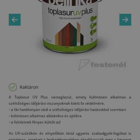
Raktáron
A Toplasur UV Plus vastaglazúr, amely különösen alkalmas a
szélsőséges időjárási viszonyoknak kitett fa védelmére.
- a fát hatékonyan védi a szélsőséges időjárási hatásokkal szemben
- különösen alkalmas ablakokra és ajtókra
- a felületnek fényes külsőt ad
Az UV-szűrőkön és elnyelőkön kívül ugyanis szabadgyök-fogókat is
tartalmaz, amelyek a leghatékonyabban akadályozzák meg a bevonat