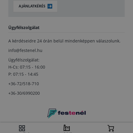
AJÁNLATKÉRÉS
Ügyfélszolgálat
A kérdéseidre 24 órán belül mindenképpen válaszolunk.
info@festenel.hu
Ügyfélszolgálat:
H-Cs: 07:15 - 16:00
P: 07:15 - 14:45
+36-72/518-710
+36-30/6990200
Copyright © festenel.hu.
Minden jog fentartva.