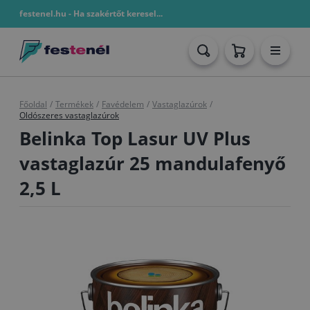
festenel.hu - Ha szakértőt keresel...
Főoldal
/
Termékek
/
Favédelem
/
Vastaglazúrok
/
Oldószeres vastaglazúrok
Belinka Top Lasur UV Plus
vastaglazúr 25 mandulafenyő
2,5 L