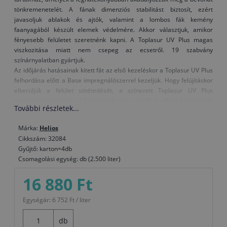
tönkremenetelét. A fának dimenziós stabilitást biztosít, ezért
javasoljuk ablakok és ajtók, valamint a lombos fák kemény
faanyagából készült elemek védelmére. Akkor választjuk, amikor
fényesebb felületet szeretnénk kapni. A Toplasur UV Plus magas
viszkozitása miatt nem csepeg az ecsetről. 19 szabvány
színárnyalatban gyártjuk.
Az időjárás hatásainak kitett fát az első kezeléskor a Toplasur UV Plus
felhordása előtt a Base impregnálószerrel kezeljük. Hogy felújításkor
elkerüljük a felület sötétedését, a színezett Toplasur UV Plus
termékhez a színtelen, 12. számú Toplasur UV Plus adhatjuk legfeljebb
További részletek...
azonos mennyiségben és az így kapott keveréket visszük fel a
felületre.
Márka:
Helios
Amikor kerti bútort festünk vagy mechanikai igénybevételnek kitett
Cikkszám: 32084
faelemeket, az igénybevétel előtt egy héten keresztül hagyjuk
Gyűjtő: karton=4db
száradni.
Csomagolási egység: db (2.500 liter)
Figyelmeztetés: A színtelen, 12. számú Toplasur UV Plus nem
16 880 Ft
alkalmas utolsó bevonatrétegként a sötét színű lazúrokra, vagy a
sötétebb színárnyalatú fafajtákra, mivel a különleges UV-szűrők
Egységár: 6 752 Ft / liter
és elnyelők tejszerű külsőt adhatnak a felületnek.
db