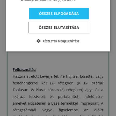
előtt egy héten keresztül hagyjuk száradni.
ÖSSZES ELFOGADÁSA
Figyelmeztetés: A színtelen, 12. számú Toplasur
UV Plus nem alkalmas utolsó bevonatrétegként a
ÖSSZES ELUTASÍTÁSA
sötét színű lazúrokra, vagy a sötétebb
színárnyalatú fafajtákra, mivel a különleges UV-
szűrők és elnyelők tejszerű külsőt adhatnak a
RÉSZLETEK MEGJELENÍTÉSE
felületnek.
Felhasználás:
Használat előtt keverje fel, ne hígítsa. Ecsettel, vagy
festőhengerrel két (2) rétegben (a 12. számú
Toplasur UV Plus-t három (3) rétegben) vigye fel a
száraz, lecsiszolt és portalanított fafelületre,
amelyet előzetesen a Base termékkel impregnált. A
rétegszámnál vegye figyelembe az előírt