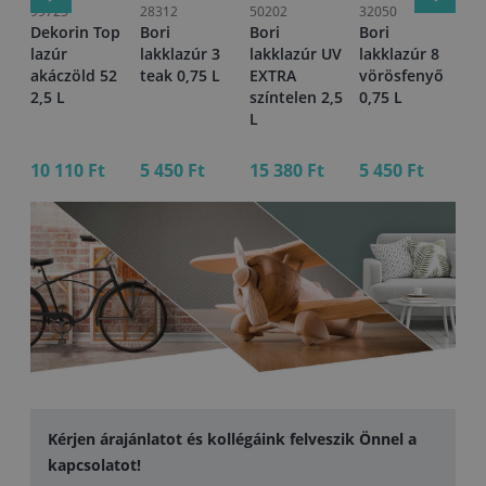
99725
28312
50202
32050
40
Dekorin Top
Bori
Bori
Bori
Bo
8
lazúr
lakklazúr 3
lakklazúr UV
lakklazúr 8
la
ő
akáczöld 52
teak 0,75 L
EXTRA
vörösfenyő
lu
2,5 L
színtelen 2,5
0,75 L
L
L
10 110 Ft
5 450 Ft
15 380 Ft
5 450 Ft
16
Kérjen árajánlatot és kollégáink felveszik Önnel a
kapcsolatot!