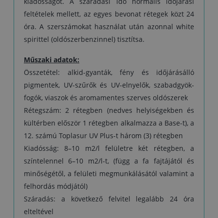
kiadósságot. A száradási idő normális időjárási
feltételek mellett, az egyes bevonat rétegek közt 24
óra. A szerszámokat használat után azonnal white
spirittel (oldószerbenzinnel) tisztítsa.
Műszaki adatok:
Összetétel: alkid-gyanták, fény és időjárásálló
pigmentek, UV-szűrők és UV-elnyelők, szabadgyök-
fogók, viaszok és aromamentes szerves oldószerek
Rétegszám: 2 rétegben (nedves helyiségekben és
kültérben először 1 rétegben alkalmazza a Base-t), a
12. számú Toplasur UV Plus-t három (3) rétegben
Kiadósság: 8–10 m2/l felületre két rétegben, a
színtelennel 6–10 m2/l-t, (függ a fa fajtájától és
minőségétől, a felületi megmunkálásától valamint a
felhordás módjától)
Száradás: a következő felvitel legalább 24 óra
elteltével