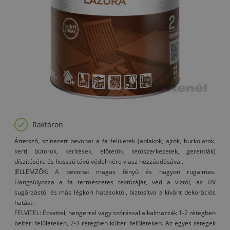
Raktáron
Áttetsző, színezett bevonat a fa felületek (ablakok, ajtók, burkolatok,
kerti bútorok, kerítések, előtetők, tetőszerkezetek, gerendák)
díszítésére és hosszú távú védelmére viasz hozzáadásával.
JELLEMZŐK: A bevonat magas fényű és nagyon rugalmas.
Hangsúlyozza a fa természetes textúráját, véd a víztől, az UV
sugárzástól és más légköri hatásoktól, biztosítva a kívánt dekorációs
hatást.
FELVITEL: Ecsettel, hengerrel vagy szórással alkalmazzák 1-2 rétegben
beltéri felületeken, 2-3 rétegben kültéri felületeken. Az egyes rétegek