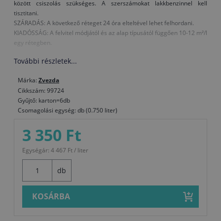
között csiszolás szükséges. A szerszámokat lakkbenzinnel kell
tisztitani.
SZÁRADÁS: A következő réteget 24 óra elteltével lehet felhordani.
KIADÓSSÁG: A felvitel módjától és az alap típusától függően 10-12 m²/l
egy rétegben.
További részletek...
Márka:
Zvezda
Cikkszám: 99724
Gyűjtő: karton=6db
Csomagolási egység: db (0.750 liter)
3 350 Ft
Egységár: 4 467 Ft / liter
db
KOSÁRBA