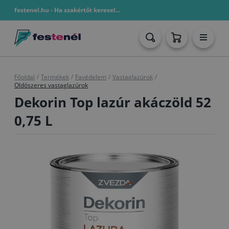
festenel.hu - Ha szakértőt keresel...
Főoldal
/
Termékek
/
Favédelem
/
Vastaglazúrok
/
Oldószeres vastaglazúrok
Dekorin Top lazúr akáczöld 52
0,75 L