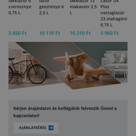
9
lakklazúr 6
lazúr
lakklazúr 12
Lasur UV
la
r 5
cseresznye
gesztenye 6
makaszer 2,5
Plus
m
0,75 L
2,5 L
L
vastaglazúr
0,
23 mahagóni
0,75 L
5 450 Ft
10 110 Ft
16 210 Ft
5 960 Ft
5 
Kérjen árajánlatot és kollégáink felveszik Önnel a
kapcsolatot!
AJÁNLATKÉRÉS