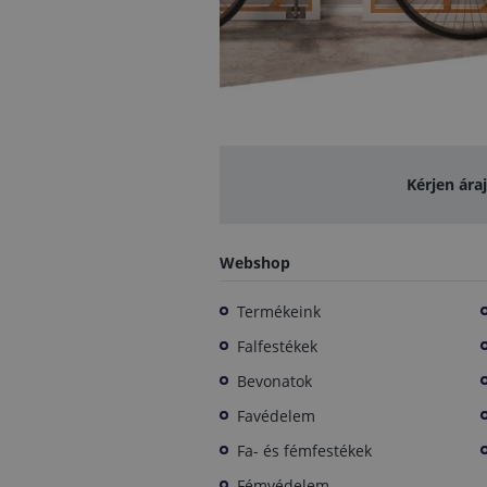
Kérjen ára
Webshop
Termékeink
Falfestékek
Bevonatok
Favédelem
Fa- és fémfestékek
Fémvédelem