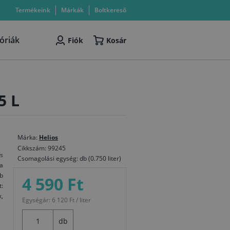
Termékeink
Márkák
Boltkereső
óriák
Fiók
Kosár
5 L
Márka:
Helios
Cikkszám: 99245
és
Csomagolási egység: db (0.750 liter)
a
b
4 590 Ft
:
,
Egységár: 6 120 Ft / liter
db