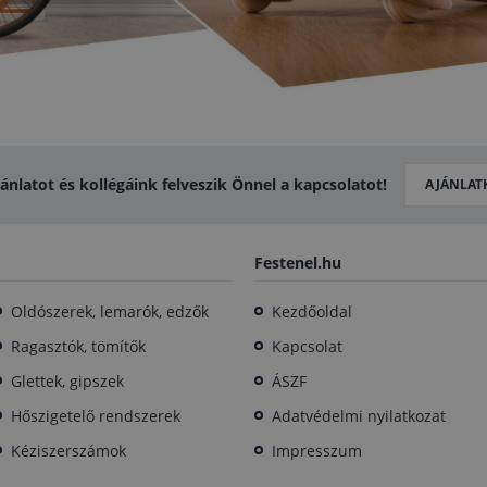
jánlatot és kollégáink felveszik Önnel a kapcsolatot!
AJÁNLAT
Festenel.hu
Oldószerek, lemarók, edzők
Kezdőoldal
Ragasztók, tömítők
Kapcsolat
Glettek, gipszek
ÁSZF
Hőszigetelő rendszerek
Adatvédelmi nyilatkozat
Kéziszerszámok
Impresszum