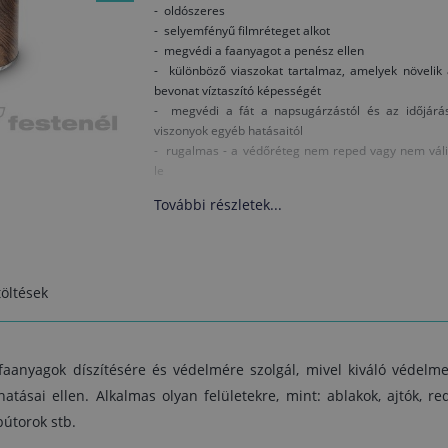
- oldószeres
- selyemfényű filmréteget alkot
- megvédi a faanyagot a penész ellen
- különböző viaszokat tartalmaz, amelyek növelik
bevonat víztaszító képességét
- megvédi a fát a napsugárzástól és az időjárás
viszonyok egyéb hatásaitól
- rugalmas - a védőréteg nem reped vagy nem váli
le
További részletek...
Kiadósság:
kb. 16–20 m2 / liter egy rétegben (a tényleges fogy
függ a faanyag kezelésétől, típusától és a felvi
mennyiségtől).
öltések
Felület előkészítése:
Új faanyag:
A nedvességtartalom nyitvatermőkné
nem haladhatja meg a 15%-ot, lombhullató fákná
pedig a 12%-ot. A száraz felületet csiszolja és tisztít
 faanyagok díszítésére és védelmére szolgál, mivel kiváló védelme
meg, a viaszt, gyantát vagy zsiradékot Nitro hígítóv
atásai ellen. Alkalmas olyan felületekre, mint: ablakok, ajtók, red
távolítsa el.
bútorok stb.
Régi bevonat felújítása:
A sértetlen bevonato
tisztítsa és csiszolja meg, a megrongálódot