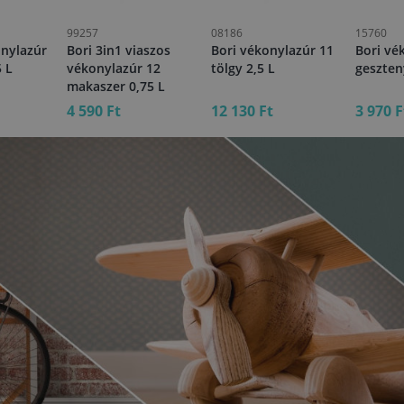
99257
08186
15760
onylazúr
Bori 3in1 viaszos
Bori vékonylazúr 11
Bori vé
5 L
vékonylazúr 12
tölgy 2,5 L
geszten
makaszer 0,75 L
4 590 Ft
12 130 Ft
3 970 F