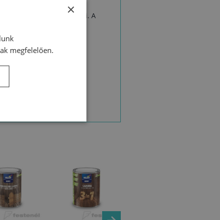
×
 24 óra után lehet felvinni. A
lunk
nak megfelelően.