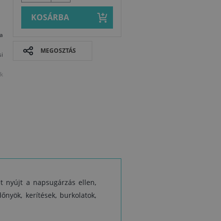
KOSÁRBA
 a
MEGOSZTÁS
i
k
ás
tt
l
l
sa
t nyújt a napsugárzás ellen,
al
Biztonságtec
őnyök, kerítések, burkolatok,
t
t