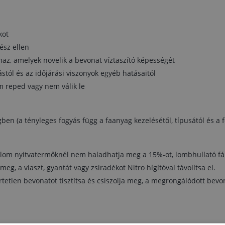
bevonatokat teljesen távolítsa el.
Felhasználás:
kot
Felvitel módja: henger, ecset
ész ellen
A festék, a levegő és a felület hőmérséklete legy
legalább +5°C.
maz, amelyek növelik a bevonat víztaszító képességét
Száradás (T = +20°C, relatív páratartalom 65 %)
stól és az időjárási viszonyok egyéb hatásaitól
Tapintásra száraz 7 óra után, a következő réteget 
m reped vagy nem válik le
óra után lehet felvinni. A száradási idő alacsonya
hőmérsékleten és magasabb relatív páratartalo
mellett hosszabb.
gben (a tényleges fogyás függ a faanyag kezelésétől, típusától és a f
lom nyitvatermőknél nem haladhatja meg a 15%-ot, lombhullató fák
a meg, a viaszt, gyantát vagy zsiradékot Nitro hígítóval távolítsa el.
rtetlen bevonatot tisztítsa és csiszolja meg, a megrongálódott bevona