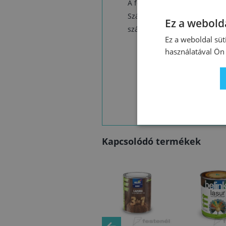
A festék, a levegő és a felül
Száradás (T = +20°C, relatív 
Ez a webolda
száradási idő alacsonyabb h
Ez a weboldal süt
használatával Ön 
Kapcsolódó termékek