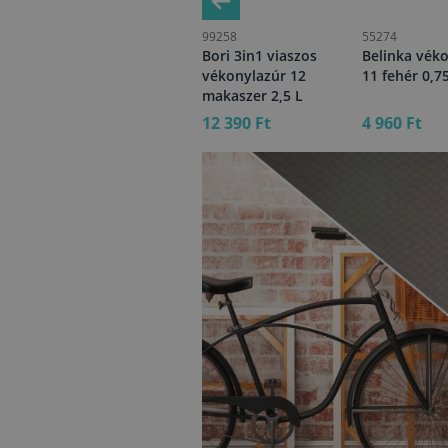
08939
99258
55274
zúr
Bori vékonylazúr 1
Bori 3in1 viaszos
Belinka vék
75
színtelen 2,5 L
vékonylazúr 12
11 fehér 0,7
makaszer 2,5 L
12 130 Ft
12 390 Ft
4 960 Ft