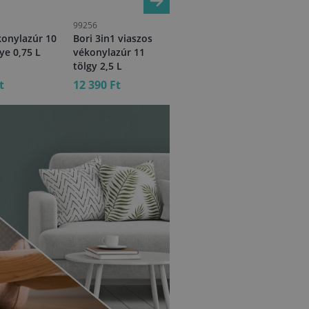
99256
08971
552
konylazúr 10
Bori 3in1 viaszos
Bori vékonylazúr 3
Bel
ye 0,75 L
vékonylazúr 11
teak 2,5 L
18 
tölgy 2,5 L
KI
t
12 390 Ft
12 130 Ft
4 