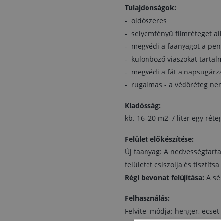
Tulajdonságok:
- oldószeres
- selyemfényű filmréteget al
- megvédi a faanyagot a pen
- különböző viaszokat tartal
- megvédi a fát a napsugárzá
- rugalmas - a védőréteg ne
Kiadósság:
kb. 16–20 m2 / liter egy réte
Felület előkészítése:
Új faanyag:
A nedvességtarta
felületet csiszolja és tisztíts
Régi bevonat felújítása:
A sé
Felhasználás:
Felvitel módja: henger, ecset