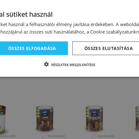
et hőmérséklete legyen legalább +5°C.
páratartalom 65 %): Tapintásra száraz 7 óra után, a következő réteget
l sütiket használ
őmérsékleten és magasabb relatív páratartalom mellett hosszabb.
iket használ a felhasználói élmény javítása érdekében. A webolda
hozzájárul az összes süti használatához, a Cookie szabályzatunk
ÖSSZES ELFOGADÁSA
ÖSSZES ELUTASÍTÁSA
RÉSZLETEK MEGJELENÍTÉSE