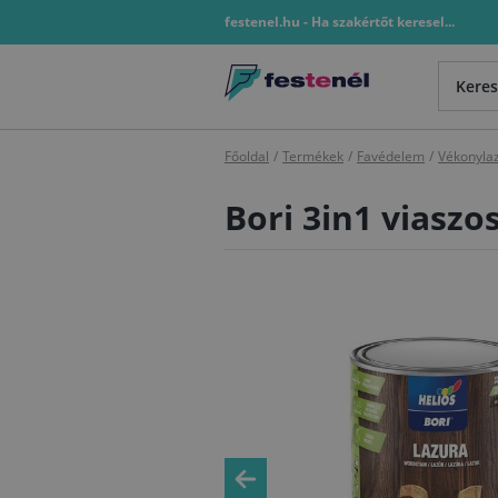
festenel.hu - Ha szakértőt keresel...
Főoldal
/
Termékek
/
Favédelem
/
Vékonyla
Bori 3in1 viaszo