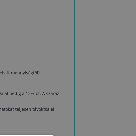
en
:
24
bb
m
elvitt mennyiségtől).
nál pedig a 12%-ot. A száraz
tokat teljesen távolítsa el.