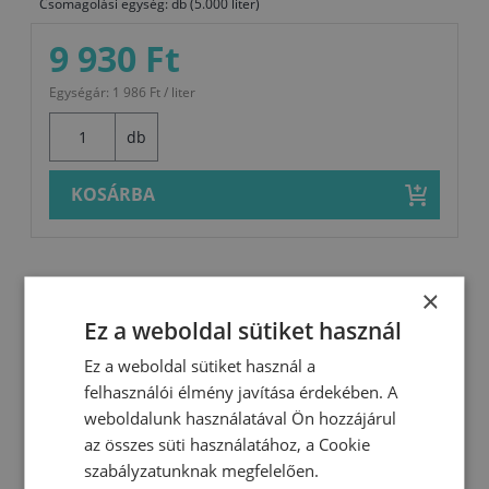
Csomagolási egység: db (5.000 liter)
9 930 Ft
Egységár: 1 986 Ft / liter
db
KOSÁRBA
×
Leírás
Ez a weboldal sütiket használ
Ez a weboldal sütiket használ a
Szerves oldószeres keverék. Fémfelületek
felhasználói élmény javítása érdekében. A
előkészítésére és zsírtalanítására használják, a
weboldalunk használatával Ön hozzájárul
az összes süti használatához, a Cookie
DURLIN olajfestékek hígításához a gyártó
szabályzatunknak megfelelően.
utasításainak megfelelően