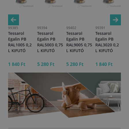
99385
99394
99402
99391
99
Tessarol
Tessarol
Tessarol
Tessarol
Te
Egalin PB
Egalin PB
Egalin PB
Egalin PB
Eg
,75
RAL1005 0,2
RAL5003 0,75
RAL9005 0,75
RAL3020 0,2
RA
L KIFUTÓ
L KIFUTÓ
L KIFUTÓ
L KIFUTÓ
L 
1 840 Ft
5 280 Ft
5 280 Ft
1 840 Ft
5 