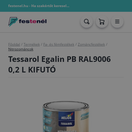
festenel.hu - Ha szakértőt keresel...
Főoldal
/
Termékek
/
Fa- és fémfestékek
/
Zománcfestékek
/
Nitrozománcok
Tessarol Egalin PB RAL9006
0,2 L KIFUTÓ