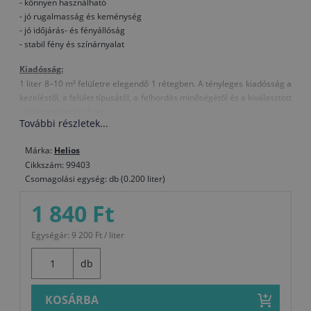
- könnyen használható
- jó rugalmasság és keménység
- jó időjárás- és fényállóság
- stabil fény és színárnyalat
Kiadósság:
1 liter 8–10 m² felületre elegendő 1 rétegben. A tényleges kiadósság a
kezeléstől, a felület típusától, a felhordás minőségétől és a kiválasztott
színárnyalattól is függ.
További részletek...
Összetétel:
Márka:
Helios
akril kötőanyag, oldószer, festék
Cikkszám: 99403
Hígítás:
Csomagolási egység: db (0.200 liter)
Szükség esetén nitro hígítóval
1 840 Ft
Megjegyzések, különleges tulajdonságok:
- Rosszul szellőztetett helyiségekben erős szervesoldószer-szag alakul
Egységár: 9 200 Ft / liter
ki.
- A bevonat felhordásakor ajánlatos az egyes rétegek között a felületet
db
dörzsszivaccsal megcsiszolni, így a rétegek között jó lesz a tapadás és
szebb lesz a bevonat végső megjelenése.
KOSÁRBA
- A zománc nagyon gyorsan szárad, ezért ecsettel nehezebb