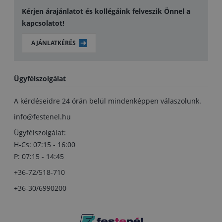
Kérjen árajánlatot és kollégáink felveszik Önnel a
kapcsolatot!
AJÁNLATKÉRÉS
Ügyfélszolgálat
A kérdéseidre 24 órán belül mindenképpen válaszolunk.
info@festenel.hu
Ügyfélszolgálat:
H-Cs: 07:15 - 16:00
P: 07:15 - 14:45
+36-72/518-710
+36-30/6990200