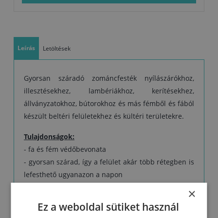
felhordani. Ezért vízszintes felületek esetében azt javasoljuk, hogy
egyszer vigye fel nagyobb vastagságban.
- A felület hosszan tartó korrózióvédelméhez fontos a megfelelő
előkészítése
Leírás
Letöltések
Gyorsan száradó zománcfesték nyílászárókhoz,
illesztésekhez, lambériákhoz, kerítésekhez,
állványzatokhoz, bútorokhoz és más fémből és fából
készült beltéri felületekhez és kültéri területekre.
Tulajdonságok:
- fa és fém védőbevonata
- gyorsan szárad, így a felület akár több rétegben is
lefesthető ugyanazon a napon
- a fehér és világos árnyalatok nem sárgulnak
×
- könnyen használható
Ez a weboldal sütiket használ
- jó rugalmasság és keménység