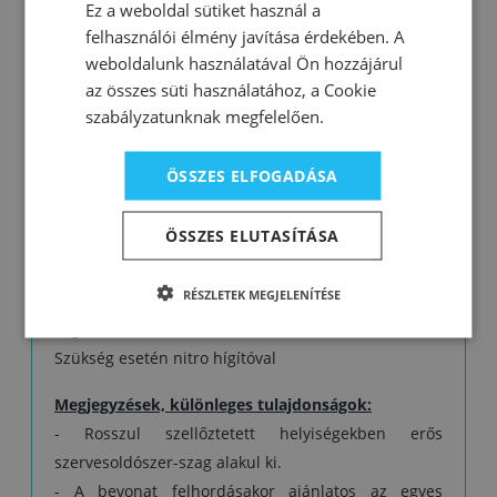
Ez a weboldal sütiket használ a
- jó időjárás- és fényállóság
felhasználói élmény javítása érdekében. A
- stabil fény és színárnyalat
weboldalunk használatával Ön hozzájárul
az összes süti használatához, a Cookie
Kiadósság:
szabályzatunknak megfelelően.
1 liter 8–10 m² felületre elegendő 1 rétegben. A
tényleges kiadósság a kezeléstől, a felület típusától,
ÖSSZES ELFOGADÁSA
a felhordás minőségétől és a kiválasztott
színárnyalattól is függ.
ÖSSZES ELUTASÍTÁSA
Összetétel:
akril kötőanyag, oldószer, festék
RÉSZLETEK MEGJELENÍTÉSE
Hígítás:
Szükség esetén nitro hígítóval
Megjegyzések, különleges tulajdonságok:
- Rosszul szellőztetett helyiségekben erős
szervesoldószer-szag alakul ki.
- A bevonat felhordásakor ajánlatos az egyes