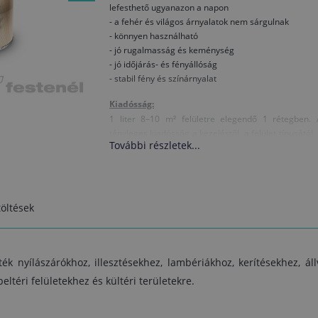
lefesthető ugyanazon a napon
- a fehér és világos árnyalatok nem sárgulnak
- könnyen használható
- jó rugalmasság és keménység
- jó időjárás- és fényállóság
- stabil fény és színárnyalat
Kiadósság:
1 liter 8–10 m² felületre elegendő 1 rétegben. 
tényleges kiadósság a kezeléstől, a felület típusától,
További részletek...
felhordás minőségétől és a kiválasztot
színárnyalattól is függ.
Összetétel:
akril kötőanyag, oldószer, festék
öltések
Hígítás:
Szükség esetén nitro hígítóval
k nyílászárókhoz, illesztésekhez, lambériákhoz, kerítésekhez, ál
Megjegyzések, különleges tulajdonságok:
eltéri felületekhez és kültéri területekre.
- Rosszul szellőztetett helyiségekben erő
szervesoldószer-szag alakul ki.
- A bevonat felhordásakor ajánlatos az egyes réteg