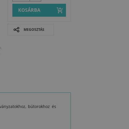
KOSÁRBA
MEGOSZTÁS
A
 a
t
lványzatokhoz, bútorokhoz és
Biztonságtec
s
ek