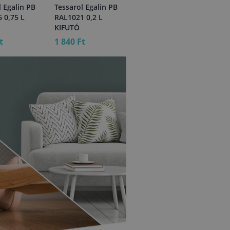
l Egalin PB
Tessarol Egalin PB
Nitro mf. zománc
Tes
 0,75 L
RAL1021 0,2 L
ezüst RAL9006 0,75
RAL
KIFUTÓ
L KIFUTÓ
KI
t
1 840 Ft
4 320 Ft
1 