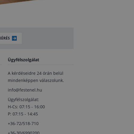
KÉRÉS
Ügyfélszolgálat
A kérdéseidre 24 órán belül
mindenképpen válaszolunk.
info@festenel.hu
Ügyfélszolgálat:
H-Cs: 07:15 - 16:00
P: 07:15 - 14:45
+36-72/518-710
+36-30/6990200