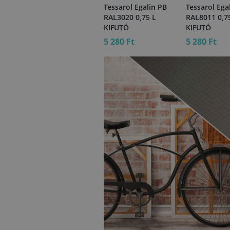
B
Tessarol Egalin PB
Tessarol Egalin PB
Tessarol Ega
RAL6002 0,75 L
RAL3020 0,75 L
RAL8011 0,7
KIFUTÓ
KIFUTÓ
KIFUTÓ
5 280 Ft
5 280 Ft
5 280 Ft