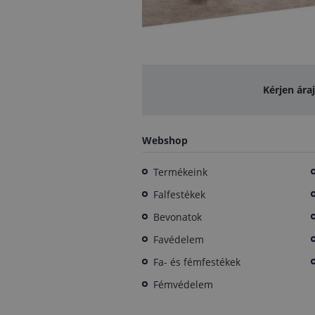
Kérjen ára
Webshop
Termékeink
Falfestékek
Bevonatok
Favédelem
Fa- és fémfestékek
Fémvédelem