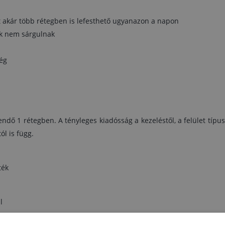
között a felületet dörzsszivaccsal megcsiszolni, így
rétegek között jó lesz a tapadás és szebb lesz 
et akár több rétegben is lefesthető ugyanazon a napon
bevonat végső megjelenése.
tok nem sárgulnak
- A zománc nagyon gyorsan szárad, ezért ecsette
nehezebb felhordani. Ezért vízszintes felülete
esetében azt javasoljuk, hogy egyszer vigye fe
ég
nagyobb vastagságban.
- A felület hosszan tartó korrózióvédelméhez fontos
megfelelő előkészítése
gendő 1 rétegben. A tényleges kiadósság a kezeléstől, a felület típu
ól is függ.
ték
l
ulajdonságok: