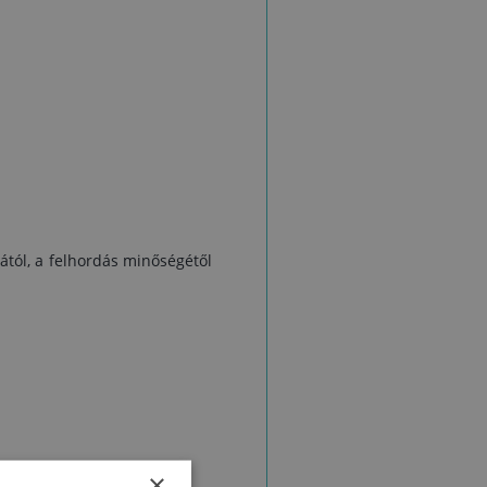
 a
a
l
k
l
 a
sától, a felhordás minőségétől
×