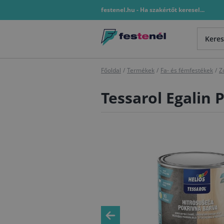
festenel.hu - Ha szakértőt keresel...
Főoldal
/
Termékek
/
Fa- és fémfestékek
/
Z
Tessarol Egalin 