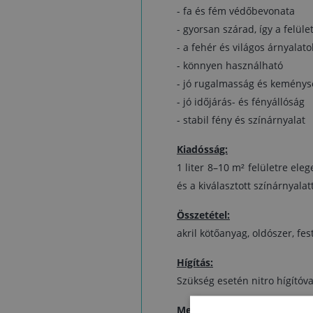
- fa és fém védőbevonata
- gyorsan szárad, így a felül
- a fehér és világos árnyala
- könnyen használható
- jó rugalmasság és keménys
- jó időjárás- és fényállóság
- stabil fény és színárnyalat
Kiadósság:
1 liter 8–10 m² felületre ele
és a kiválasztott színárnyalatt
Összetétel:
akril kötőanyag, oldószer, fes
Hígítás:
Szükség esetén nitro hígítóva
Megjegyzések, különleges t