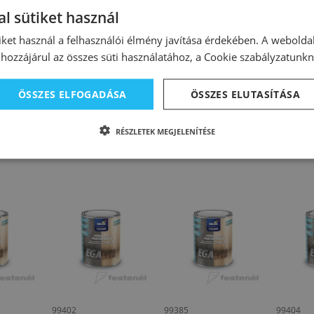
l sütiket használ
ségekben erős szervesoldószer-szag alakul ki.
nlatos az egyes rétegek között a felületet dörzsszivaccsal megcsis
iket használ a felhasználói élmény javítása érdekében. A webolda
 a bevonat végső megjelenése.
hozzájárul az összes süti használatához, a Cookie szabályzatunk
árad, ezért ecsettel nehezebb felhordani. Ezért vízszintes felül
obb vastagságban.
ÖSSZES ELFOGADÁSA
ÖSSZES ELUTASÍTÁSA
rrózióvédelméhez fontos a megfelelő előkészítése
RÉSZLETEK MEGJELENÍTÉSE
99402
99385
99404