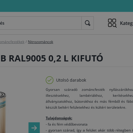
Kateg
ománcfestékek
/
Nitrozománcok
PB RAL9005 0,2 L KIFUTÓ
Utolsó darabok
Gyorsan száradó zománcfesték nyílászárókhoz
illesztésekhez, lambériákhoz, kerítésekhez
állványzatokhoz, bútorokhoz és más fémből és fáb
készült beltéri felületekhez és kültéri területekre.
Tulajdonságok:
- fa és fém védőbevonata
- gyorsan szárad, így a felület akár több rétegben 