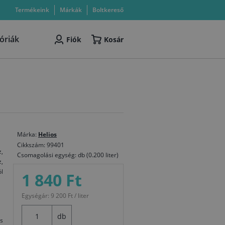
Termékeink
Márkák
Boltkereső
óriák
Fiók
Kosár
Márka:
Helios
Cikkszám: 99401
,
Csomagolási egység: db (0.200 liter)
,
ól
1 840 Ft
Egységár: 9 200 Ft / liter
db
is