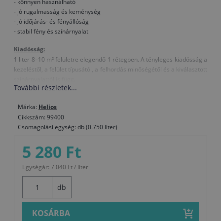
- könnyen használható
- jó rugalmasság és keménység
- jó időjárás- és fényállóság
- stabil fény és színárnyalat
Kiadósság:
1 liter 8–10 m² felületre elegendő 1 rétegben. A tényleges kiadósság a
kezeléstől, a felület típusától, a felhordás minőségétől és a kiválasztott
színárnyalattól is függ.
További részletek...
Összetétel:
Márka:
Helios
akril kötőanyag, oldószer, festék
Cikkszám: 99400
Hígítás:
Csomagolási egység: db (0.750 liter)
Szükség esetén nitro hígítóval
5 280 Ft
Megjegyzések, különleges tulajdonságok:
- Rosszul szellőztetett helyiségekben erős szervesoldószer-szag alakul
Egységár: 7 040 Ft / liter
ki.
- A bevonat felhordásakor ajánlatos az egyes rétegek között a felületet
db
dörzsszivaccsal megcsiszolni, így a rétegek között jó lesz a tapadás és
szebb lesz a bevonat végső megjelenése.
KOSÁRBA
- A zománc nagyon gyorsan szárad, ezért ecsettel nehezebb