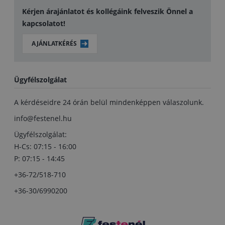
Kérjen árajánlatot és kollégáink felveszik Önnel a
kapcsolatot!
AJÁNLATKÉRÉS
Ügyfélszolgálat
A kérdéseidre 24 órán belül mindenképpen válaszolunk.
info@festenel.hu
Ügyfélszolgálat:
H-Cs: 07:15 - 16:00
P: 07:15 - 14:45
+36-72/518-710
+36-30/6990200