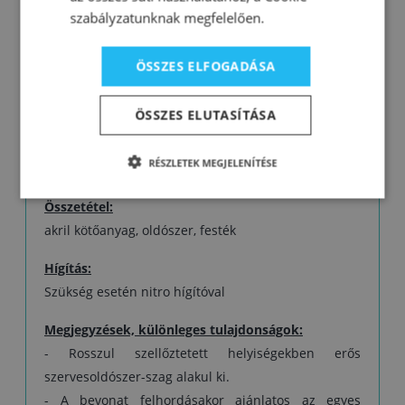
- jó időjárás- és fényállóság
szabályzatunknak megfelelően.
- stabil fény és színárnyalat
ÖSSZES ELFOGADÁSA
Kiadósság:
1 liter 8–10 m² felületre elegendő 1 rétegben. A
ÖSSZES ELUTASÍTÁSA
tényleges kiadósság a kezeléstől, a felület típusától,
a felhordás minőségétől és a kiválasztott
RÉSZLETEK MEGJELENÍTÉSE
színárnyalattól is függ.
Összetétel:
akril kötőanyag, oldószer, festék
Hígítás:
Szükség esetén nitro hígítóval
Megjegyzések, különleges tulajdonságok:
- Rosszul szellőztetett helyiségekben erős
szervesoldószer-szag alakul ki.
- A bevonat felhordásakor ajánlatos az egyes