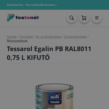
festenel.hu - Ha szakértőt keresel...
Főoldal
/
Termékek
/
Fa- és fémfestékek
/
Zománcfestékek
/
Nitrozománcok
Tessarol Egalin PB RAL8011
0,75 L KIFUTÓ