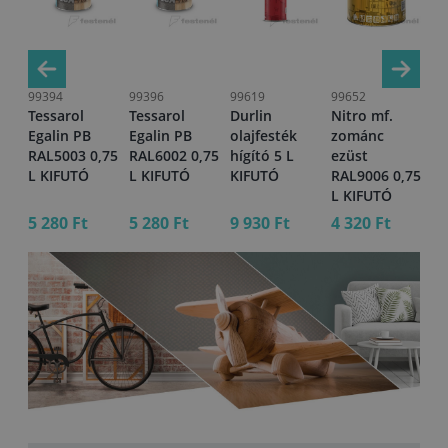
99394
99396
99619
99652
99
Tessarol
Tessarol
Durlin
Nitro mf.
Te
Egalin PB
Egalin PB
olajfesték
zománc
Eg
,75
RAL5003 0,75
RAL6002 0,75
hígító 5 L
ezüst
RA
L KIFUTÓ
L KIFUTÓ
KIFUTÓ
RAL9006 0,75
L 
L KIFUTÓ
5 280 Ft
5 280 Ft
9 930 Ft
4 320 Ft
5 