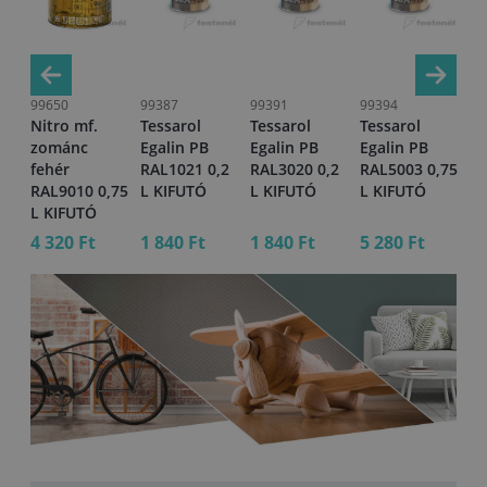
99650
99387
99391
99394
99
Nitro mf.
Tessarol
Tessarol
Tessarol
Te
zománc
Egalin PB
Egalin PB
Egalin PB
Eg
,2
fehér
RAL1021 0,2
RAL3020 0,2
RAL5003 0,75
RA
RAL9010 0,75
L KIFUTÓ
L KIFUTÓ
L KIFUTÓ
L 
L KIFUTÓ
4 320 Ft
1 840 Ft
1 840 Ft
5 280 Ft
5 