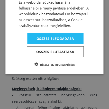
Ez a weboldal sütiket használ a
- jó időjárás- és fényállóság
felhasználói élmény javítása érdekében. A
- stabil fény és színárnyalat
weboldalunk használatával Ön hozzájárul
az összes süti használatához, a Cookie
Kiadósság:
szabályzatunknak megfelelően.
1 liter 8–10 m² felületre elegendő 1 rétegben. A
tényleges kiadósság a kezeléstől, a felület típusától,
ÖSSZES ELFOGADÁSA
a felhordás minőségétől és a kiválasztott
színárnyalattól is függ.
ÖSSZES ELUTASÍTÁSA
Összetétel:
akril kötőanyag, oldószer, festék
RÉSZLETEK MEGJELENÍTÉSE
Hígítás:
Szükség esetén nitro hígítóval
Megjegyzések, különleges tulajdonságok:
- Rosszul szellőztetett helyiségekben erős
szervesoldószer-szag alakul ki.
- A bevonat felhordásakor ajánlatos az egyes