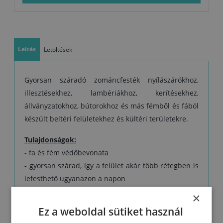
felhordani. Ezért vízszintes felületek esetében azt javasoljuk, hogy
egyszer vigye fel nagyobb vastagságban.
- A felület hosszan tartó korrózióvédelméhez fontos a megfelelő
előkészítése
Leírás
Letöltések
Gyorsan száradó zománcfesték nyílászárókhoz,
illesztésekhez, lambériákhoz, kerítésekhez,
állványzatokhoz, bútorokhoz és más fémből és fából
készült beltéri felületekhez és kültéri területekre.
Tulajdonságok:
- fa és fém védőbevonata
- gyorsan szárad, így a felület akár több rétegben is
lefesthető ugyanazon a napon
- a fehér és világos árnyalatok nem sárgulnak
×
- könnyen használható
Ez a weboldal sütiket használ
- jó rugalmasság és keménység