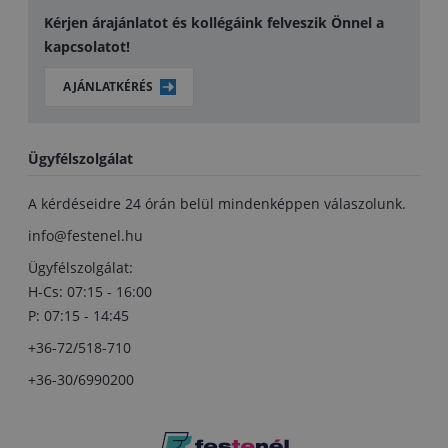
Kérjen árajánlatot és kollégáink felveszik Önnel a
kapcsolatot!
AJÁNLATKÉRÉS
Ügyfélszolgálat
A kérdéseidre 24 órán belül mindenképpen válaszolunk.
info@festenel.hu
Ügyfélszolgálat:
H-Cs: 07:15 - 16:00
P: 07:15 - 14:45
+36-72/518-710
+36-30/6990200