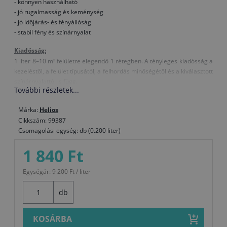
- könnyen használható
- jó rugalmasság és keménység
- jó időjárás- és fényállóság
- stabil fény és színárnyalat
Kiadósság:
1 liter 8–10 m² felületre elegendő 1 rétegben. A tényleges kiadósság a
kezeléstől, a felület típusától, a felhordás minőségétől és a kiválasztott
színárnyalattól is függ.
További részletek...
Összetétel:
Márka:
Helios
akril kötőanyag, oldószer, festék
Cikkszám: 99387
Hígítás:
Csomagolási egység: db (0.200 liter)
Szükség esetén nitro hígítóval
1 840 Ft
Megjegyzések, különleges tulajdonságok:
- Rosszul szellőztetett helyiségekben erős szervesoldószer-szag alakul
Egységár: 9 200 Ft / liter
ki.
- A bevonat felhordásakor ajánlatos az egyes rétegek között a felületet
db
dörzsszivaccsal megcsiszolni, így a rétegek között jó lesz a tapadás és
szebb lesz a bevonat végső megjelenése.
KOSÁRBA
- A zománc nagyon gyorsan szárad, ezért ecsettel nehezebb