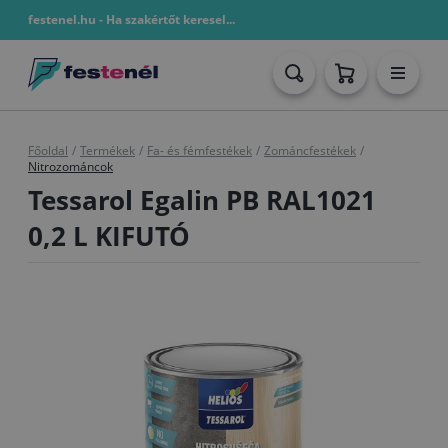
festenel.hu - Ha szakértőt keresel...
Főoldal
/
Termékek
/
Fa- és fémfestékek
/
Zománcfestékek
/
Nitrozománcok
Tessarol Egalin PB RAL1021
0,2 L KIFUTÓ