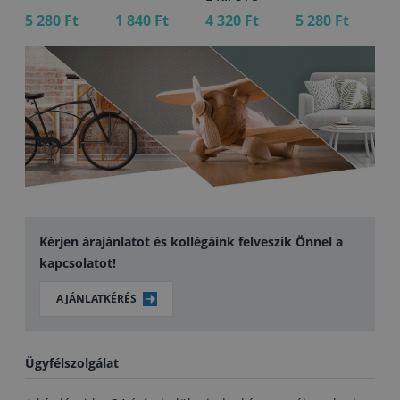
5 280 Ft
1 840 Ft
4 320 Ft
5 280 Ft
1 
Kérjen árajánlatot és kollégáink felveszik Önnel a
kapcsolatot!
AJÁNLATKÉRÉS
Ügyfélszolgálat