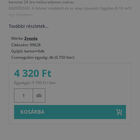
bevonat 24 óra múlva teljesen száraz.
KIADÓSSÁG: A felvitel módjától és az alap típusától függően 8-10 m²/l
egy rétegben.
További részletek...
Márka:
Zvezda
Cikkszám: 99628
Gyűjtő: karton=6db
Csomagolási egység: db (0.750 liter)
4 320 Ft
Egységár: 5 760 Ft / liter
db
KOSÁRBA