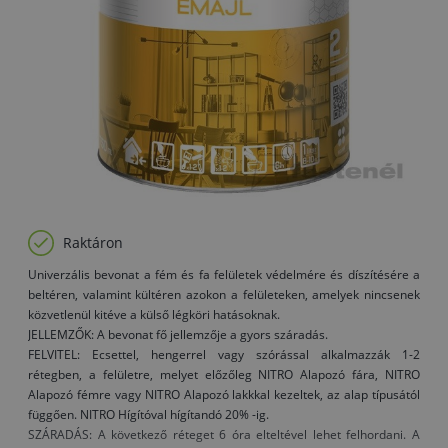
Raktáron
Univerzális bevonat a fém és fa felületek védelmére és díszítésére a
beltéren, valamint kültéren azokon a felületeken, amelyek nincsenek
közvetlenül kitéve a külső légköri hatásoknak.
JELLEMZŐK: A bevonat fő jellemzője a gyors száradás.
FELVITEL: Ecsettel, hengerrel vagy szórással alkalmazzák 1-2
rétegben, a felületre, melyet előzőleg NITRO Alapozó fára, NITRO
Alapozó fémre vagy NITRO Alapozó lakkkal kezeltek, az alap típusától
függően. NITRO Hígítóval hígítandó 20% -ig.
SZÁRADÁS: A következő réteget 6 óra elteltével lehet felhordani. A