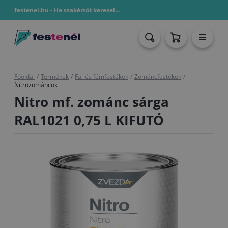
festenel.hu - Ha szakértőt keresel...
Főoldal
/
Termékek
/
Fa- és fémfestékek
/
Zománcfestékek
/
Nitrozománcok
Nitro mf. zománc sárga
RAL1021 0,75 L KIFUTÓ