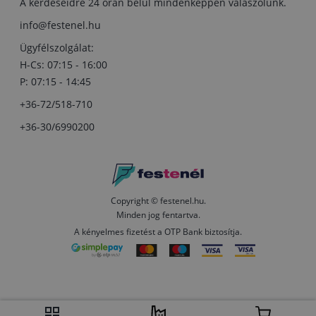
A kérdéseidre 24 órán belül mindenképpen válaszolunk.
info@festenel.hu
Ügyfélszolgálat:
H-Cs: 07:15 - 16:00
P: 07:15 - 14:45
+36-72/518-710
+36-30/6990200
Copyright © festenel.hu.
Minden jog fentartva.
A kényelmes fizetést a OTP Bank biztosítja.