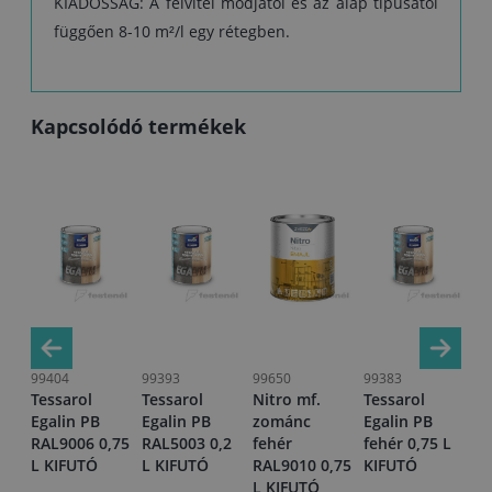
KIADÓSSÁG: A felvitel módjától és az alap típusától
függően 8-10 m²/l egy rétegben.
Kapcsolódó termékek
99404
99393
99650
99383
99
Tessarol
Tessarol
Nitro mf.
Tessarol
Te
Egalin PB
Egalin PB
zománc
Egalin PB
Eg
,2
RAL9006 0,75
RAL5003 0,2
fehér
fehér 0,75 L
RA
L KIFUTÓ
L KIFUTÓ
RAL9010 0,75
KIFUTÓ
L 
L KIFUTÓ