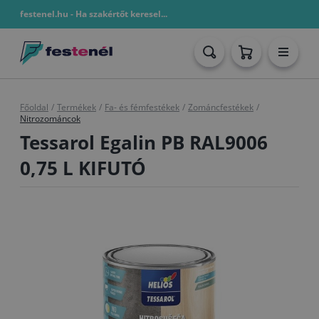
festenel.hu - Ha szakértőt keresel...
Főoldal
/
Termékek
/
Fa- és fémfestékek
/
Zománcfestékek
/
Nitrozománcok
Tessarol Egalin PB RAL9006
0,75 L KIFUTÓ