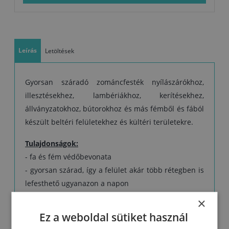
felhordani. Ezért vízszintes felületek esetében azt javasoljuk, hogy
egyszer vigye fel nagyobb vastagságban.
- A felület hosszan tartó korrózióvédelméhez fontos a megfelelő
előkészítése
Leírás
Letöltések
Gyorsan száradó zománcfesték nyílászárókhoz,
illesztésekhez, lambériákhoz, kerítésekhez,
állványzatokhoz, bútorokhoz és más fémből és fából
készült beltéri felületekhez és kültéri területekre.
Tulajdonságok:
- fa és fém védőbevonata
- gyorsan szárad, így a felület akár több rétegben is
lefesthető ugyanazon a napon
- a fehér és világos árnyalatok nem sárgulnak
×
- könnyen használható
Ez a weboldal sütiket használ
- jó rugalmasság és keménység