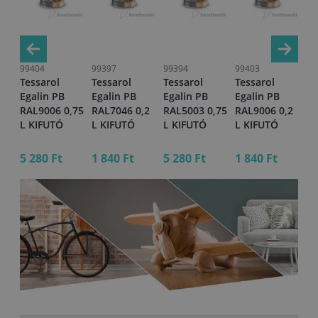
99404
99397
99394
99403
99
Tessarol
Tessarol
Tessarol
Tessarol
Ni
Egalin PB
Egalin PB
Egalin PB
Egalin PB
z
,2
RAL9006 0,75
RAL7046 0,2
RAL5003 0,75
RAL9006 0,2
sá
L KIFUTÓ
L KIFUTÓ
L KIFUTÓ
L KIFUTÓ
RA
L 
5 280 Ft
1 840 Ft
5 280 Ft
1 840 Ft
4 