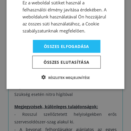
Ez a weboldal sütiket használ a
- jó időjárás- és fényállóság
felhasználói élmény javítása érdekében. A
- stabil fény és színárnyalat
weboldalunk használatával Ön hozzájárul
az összes süti használatához, a Cookie
Kiadósság:
szabályzatunknak megfelelően.
1 liter 8–10 m² felületre elegendő 1 rétegben. A
tényleges kiadósság a kezeléstől, a felület típusától,
ÖSSZES ELFOGADÁSA
a felhordás minőségétől és a kiválasztott
színárnyalattól is függ.
ÖSSZES ELUTASÍTÁSA
Összetétel:
akril kötőanyag, oldószer, festék
RÉSZLETEK MEGJELENÍTÉSE
Hígítás:
Szükség esetén nitro hígítóval
Megjegyzések, különleges tulajdonságok:
- Rosszul szellőztetett helyiségekben erős
szervesoldószer-szag alakul ki.
- A bevonat felhordásakor ajánlatos az egyes