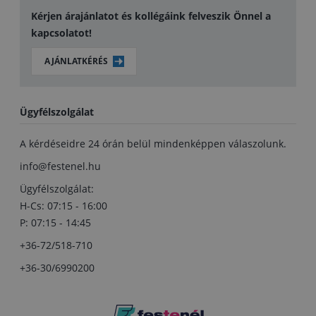
Kérjen árajánlatot és kollégáink felveszik Önnel a
kapcsolatot!
AJÁNLATKÉRÉS
Ügyfélszolgálat
A kérdéseidre 24 órán belül mindenképpen válaszolunk.
info@festenel.hu
Ügyfélszolgálat:
H-Cs: 07:15 - 16:00
P: 07:15 - 14:45
+36-72/518-710
+36-30/6990200