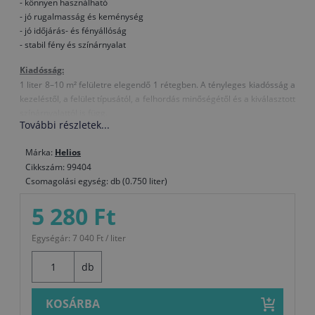
- könnyen használható
- jó rugalmasság és keménység
- jó időjárás- és fényállóság
- stabil fény és színárnyalat
Kiadósság:
1 liter 8–10 m² felületre elegendő 1 rétegben. A tényleges kiadósság a
kezeléstől, a felület típusától, a felhordás minőségétől és a kiválasztott
színárnyalattól is függ.
További részletek...
Összetétel:
Márka:
Helios
akril kötőanyag, oldószer, festék
Cikkszám: 99404
Hígítás:
Csomagolási egység: db (0.750 liter)
Szükség esetén nitro hígítóval
5 280 Ft
Megjegyzések, különleges tulajdonságok:
- Rosszul szellőztetett helyiségekben erős szervesoldószer-szag alakul
Egységár: 7 040 Ft / liter
ki.
- A bevonat felhordásakor ajánlatos az egyes rétegek között a felületet
db
dörzsszivaccsal megcsiszolni, így a rétegek között jó lesz a tapadás és
szebb lesz a bevonat végső megjelenése.
KOSÁRBA
- A zománc nagyon gyorsan szárad, ezért ecsettel nehezebb