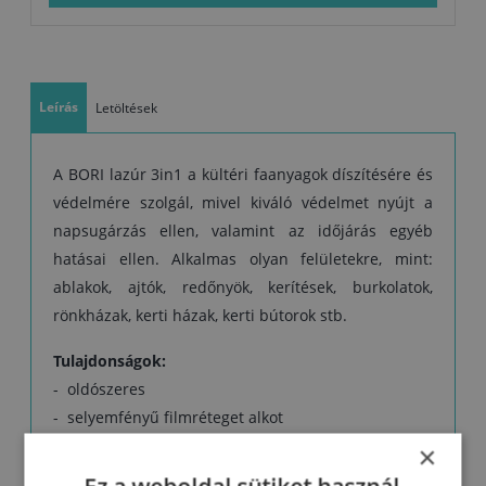
óra után, a következő réteget 24 óra után lehet felvinni. A száradási
idő alacsonyabb hőmérsékleten és magasabb relatív páratartalom
mellett hosszabb.
Leírás
Letöltések
A BORI lazúr 3in1 a kültéri faanyagok díszítésére és
védelmére szolgál, mivel kiváló védelmet nyújt a
napsugárzás ellen, valamint az időjárás egyéb
hatásai ellen. Alkalmas olyan felületekre, mint:
ablakok, ajtók, redőnyök, kerítések, burkolatok,
rönkházak, kerti házak, kerti bútorok stb.
Tulajdonságok:
- oldószeres
- selyemfényű filmréteget alkot
- megvédi a faanyagot a penész ellen
×
- különböző viaszokat tartalmaz, amelyek növelik a