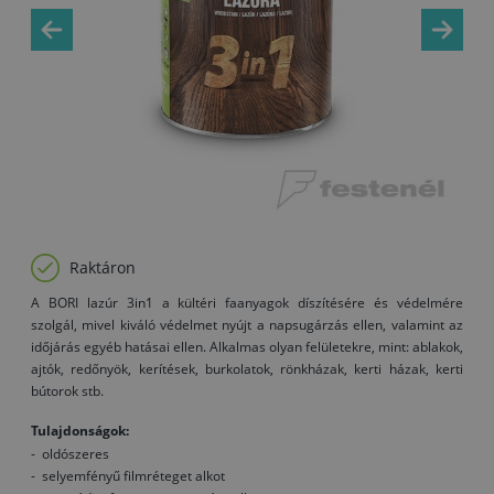
Raktáron
A BORI lazúr 3in1 a kültéri faanyagok díszítésére és védelmére
szolgál, mivel kiváló védelmet nyújt a napsugárzás ellen, valamint az
időjárás egyéb hatásai ellen. Alkalmas olyan felületekre, mint: ablakok,
ajtók, redőnyök, kerítések, burkolatok, rönkházak, kerti házak, kerti
bútorok stb.
Tulajdonságok:
- oldószeres
- selyemfényű filmréteget alkot