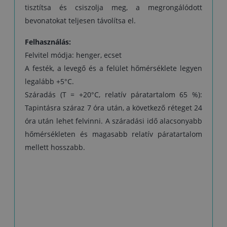
tisztítsa és csiszolja meg, a megrongálódott
bevonatokat teljesen távolítsa el.
Felhasználás:
Felvitel módja: henger, ecset
A festék, a levegő és a felület hőmérséklete legyen
legalább +5°C.
Száradás (T = +20°C, relatív páratartalom 65 %):
Tapintásra száraz 7 óra után, a következő réteget 24
óra után lehet felvinni. A száradási idő alacsonyabb
hőmérsékleten és magasabb relatív páratartalom
mellett hosszabb.