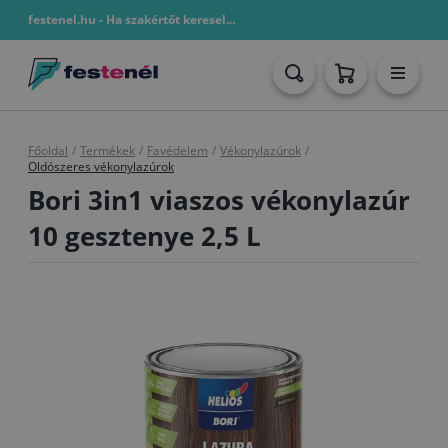
festenel.hu - Ha szakértőt keresel...
Főoldal
/
Termékek
/
Favédelem
/
Vékonylazúrok
/
Oldószeres vékonylazúrok
Bori 3in1 viaszos vékonylazúr
10 gesztenye 2,5 L