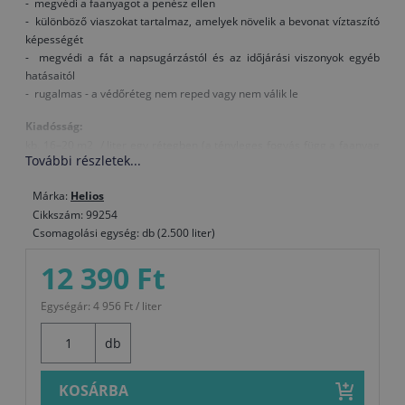
- megvédi a faanyagot a penész ellen
- különböző viaszokat tartalmaz, amelyek növelik a bevonat víztaszító
képességét
- megvédi a fát a napsugárzástól és az időjárási viszonyok egyéb
hatásaitól
- rugalmas - a védőréteg nem reped vagy nem válik le
Kiadósság:
kb. 16–20 m2 / liter egy rétegben (a tényleges fogyás függ a faanyag
További részletek...
kezelésétől, típusától és a felvitt mennyiségtől).
Felület előkészítése:
Márka:
Helios
Új faanyag:
Cikkszám: 99254
A nedvességtartalom nyitvatermőknél nem haladhatja
Csomagolási egység: db (2.500 liter)
meg a 15%-ot, lombhullató fáknál pedig a 12%-ot. A száraz felületet
csiszolja és tisztítsa meg, a viaszt, gyantát vagy zsiradékot Nitro
12 390 Ft
hígítóval távolítsa el.
Régi bevonat felújítása:
A sértetlen bevonatot tisztítsa és csiszolja
Egységár: 4 956 Ft / liter
meg, a megrongálódott bevonatokat teljesen távolítsa el.
Felhasználás:
db
Felvitel módja: henger, ecset
A festék, a levegő és a felület hőmérséklete legyen legalább +5°C.
KOSÁRBA
Száradás (T = +20°C, relatív páratartalom 65 %): Tapintásra száraz 7