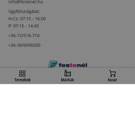
info@festenel.hu
Ügyfélszolgálat:
H-Cs: 07:15 - 16:00
P: 07:15 - 14:45
+36-72/518-710
+36-30/6990200
Copyright © festenel.hu.
Termékek
Márkák
Kosár
Minden jog fentartva.
A kényelmes fizetést a OTP Bank biztosítja.